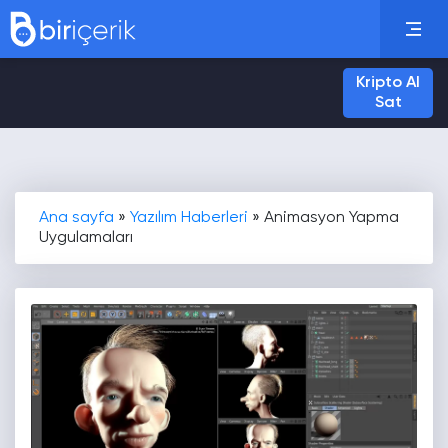
Kripto Al
Sat
Ana sayfa
»
Yazılım Haberleri
»
Animasyon Yapma
Uygulamaları