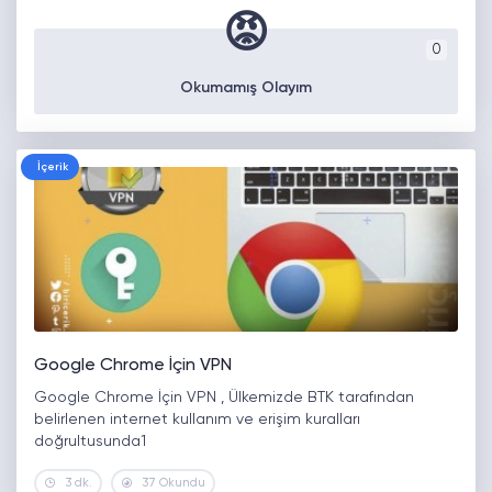
😡
0
Okumamış Olayım
İçerik
Google Chrome İçin VPN
Google Chrome İçin VPN , Ülkemizde BTK tarafından
belirlenen internet kullanım ve erişim kuralları
doğrultusunda1
3 dk.
37 Okundu