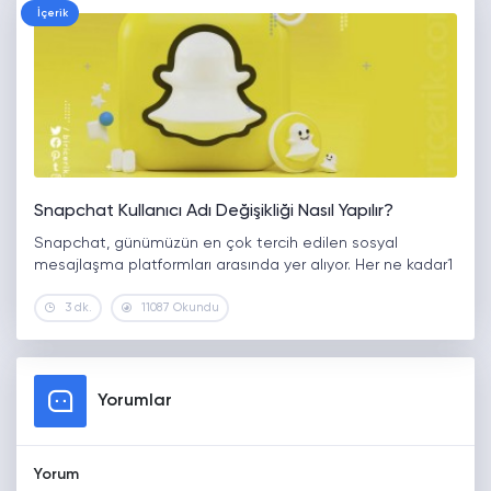
İçerik
Snapchat Kullanıcı Adı Değişikliği Nasıl Yapılır?
Snapchat, günümüzün en çok tercih edilen sosyal
mesajlaşma platformları arasında yer alıyor. Her ne kadar1
3 dk.
11087 Okundu
Yorumlar
Yorum