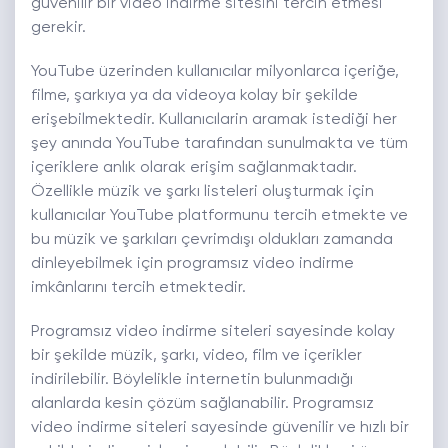
güvenilir bir video indirme sitesini tercih etmesi
gerekir.
YouTube üzerinden kullanıcılar milyonlarca içeriğe,
filme, şarkıya ya da videoya kolay bir şekilde
erişebilmektedir. Kullanıcılarin aramak istediği her
şey anında YouTube tarafından sunulmakta ve tüm
içeriklere anlık olarak erişim sağlanmaktadır.
Özellikle müzik ve şarkı listeleri oluşturmak için
kullanıcılar YouTube platformunu tercih etmekte ve
bu müzik ve şarkıları çevrimdışı oldukları zamanda
dinleyebilmek için programsız video indirme
imkânlarını tercih etmektedir.
Programsız video indirme siteleri sayesinde kolay
bir şekilde müzik, şarkı, video, film ve içerikler
indirilebilir. Böylelikle internetin bulunmadığı
alanlarda kesin çözüm sağlanabilir. Programsız
video indirme siteleri sayesinde güvenilir ve hızlı bir