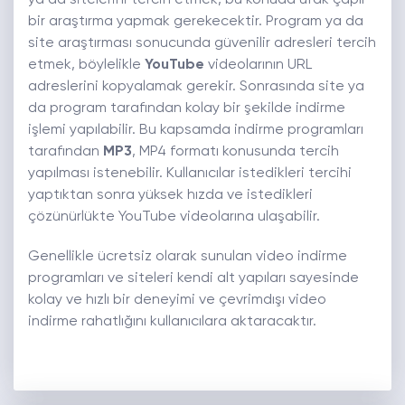
bir araştırma yapmak gerekecektir. Program ya da
site araştırması sonucunda güvenilir adresleri tercih
etmek, böylelikle
YouTube
videolarının URL
adreslerini kopyalamak gerekir. Sonrasında site ya
da program tarafından kolay bir şekilde indirme
işlemi yapılabilir. Bu kapsamda indirme programları
tarafından
MP3
, MP4 formatı konusunda tercih
yapılması istenebilir. Kullanıcılar istedikleri tercihi
yaptıktan sonra yüksek hızda ve istedikleri
çözünürlükte YouTube videolarına ulaşabilir.
Genellikle ücretsiz olarak sunulan video indirme
programları ve siteleri kendi alt yapıları sayesinde
kolay ve hızlı bir deneyimi ve çevrimdışı video
indirme rahatlığını kullanıcılara aktaracaktır.