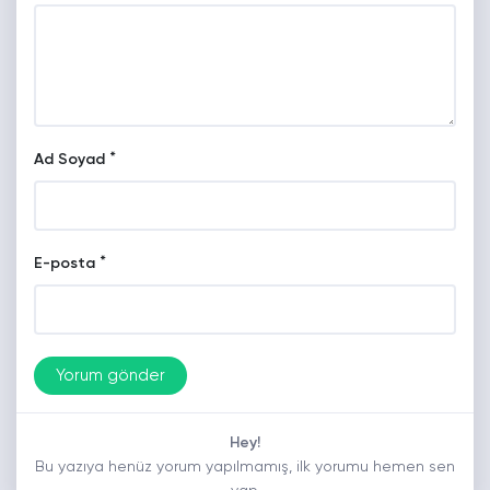
*
Ad Soyad
*
E-posta
Hey!
Bu yazıya henüz yorum yapılmamış, ilk yorumu hemen sen