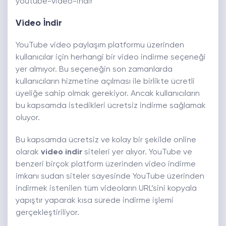
youtube-video-indir
Video İndir
YouTube video paylaşım platformu üzerinden
kullanıcılar için herhangi bir video indirme seçeneği
yer almıyor. Bu seçeneğin son zamanlarda
kullanıcıların hizmetine açılması ile birlikte ücretli
üyeliğe sahip olmak gerekiyor. Ancak kullanıcıların
bu kapsamda istedikleri ücretsiz indirme sağlamak
oluyor.
Bu kapsamda ücretsiz ve kolay bir şekilde online
olarak
video indir
siteleri yer alıyor. YouTube ve
benzeri birçok platform üzerinden video indirme
imkanı sudan siteler sayesinde YouTube üzerinden
indirmek istenilen tüm videoların URL’sini kopyala
yapıştır yaparak kısa sürede indirme işlemi
gerçekleştiriliyor.