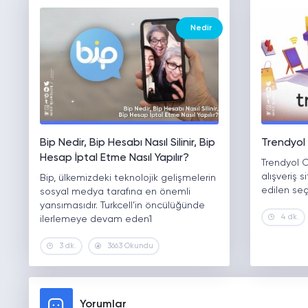
Nedir
Bip Nedir, Bip Hesabı Nasıl Silinir, Bip
Trendyol
Hesap İptal Etme Nasıl Yapılır?
Trendyol 
alışveriş 
Bip, ülkemizdeki teknolojik gelişmelerin
edilen se
sosyal medya tarafına en önemli
yansımasıdır. Turkcell’in öncülüğünde
4 dk.
ilerlemeye devam eden1
3 dk.
3663 Okundu
Yorumlar