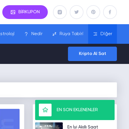
BİRKUPON
stroloji
Nedir
Rüya Tabiri
Diğer
Kripto Al Sat
EN SON EKLENENLER
En İyi Akıllı Saat