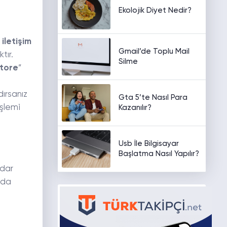
Ekolojik Diyet Nedir?
 iletişim
Gmail’de Toplu Mail
tır.
Silme
tore
”
ırsanız
Gta 5’te Nasıl Para
işlemi
Kazanılır?
Usb İle Bilgisayar
Başlatma Nasıl Yapılır?
dar
nda