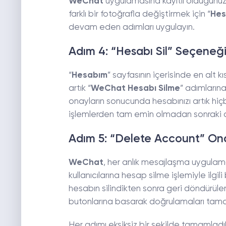
WeChat
uygulamasına kayıtlı olduğunuz a
farklı bir fotoğrafla değiştirmek için “
Hes
devam eden adımları uygulayın.
Adım 4: “Hesabı Sil” Seçeneğ
“
Hesabım
” sayfasının içerisinde en alt k
artık “
WeChat Hesabı Silme
” adımların
onayların sonucunda hesabınızı artık hi
işlemlerden tam emin olmadan sonraki
Adım 5: “Delete Account” Onay
WeChat
, her anlık mesajlaşma uygulam
kullanıcılarına hesap silme işlemiyle ilgili
hesabın silindikten sonra geri döndürülemey
butonlarına basarak doğrulamaları tam
Her adımı eksiksiz bir şekilde tamamladık