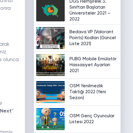
fınızı
DGS Hemşirelik 3.
Sınıftan Başlatan
sonra
Üniversiteler 2021 –
2022
Bedava VP (Valorant
Points) Kodları (Güncel
Liste 2021)
yarak
niz
PUBG Mobile Emülatör
e olunca
Hassasiyet Ayarları
2021
OSM Yenilmezlik
Taktiği 2022 (Yeni
Sezon)
e
 Next
”
OSM Genç Oyuncular
Listesi 2022
tirmiş