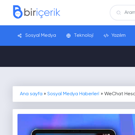
Sosyal Medya
Teknoloji
Yazılım
Ana sayfa
»
Sosyal Medya Haberleri
»
WeChat Hesabı