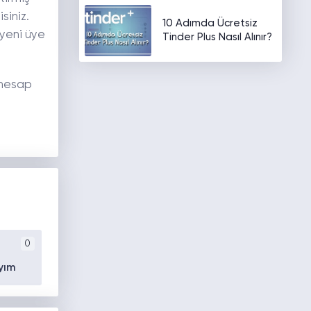
siniz.
10 Adımda Ücretsiz
 yeni üye
Tinder Plus Nasıl Alınır?
z hesap
0
yım