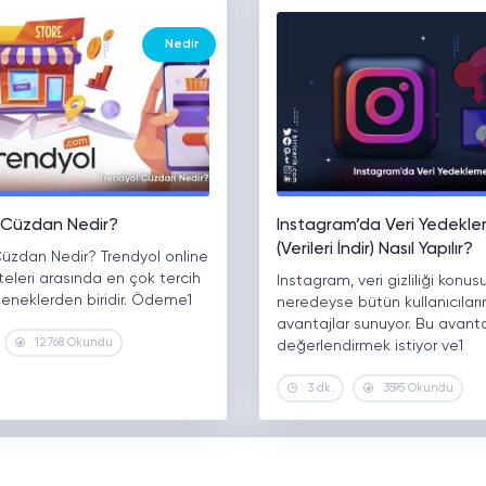
Nedir
 Cüzdan Nedir?
Instagram’da Veri Yedekl
(Verileri İndir) Nasıl Yapılır?
Cüzdan Nedir? Trendyol online
siteleri arasında en çok tercih
Instagram, veri gizliliği konu
çeneklerden biridir. Ödeme1
neredeyse bütün kullanıcılar
avantajlar sunuyor. Bu avanta
12768 Okundu
değerlendirmek istiyor ve1
3 dk.
3595 Okundu