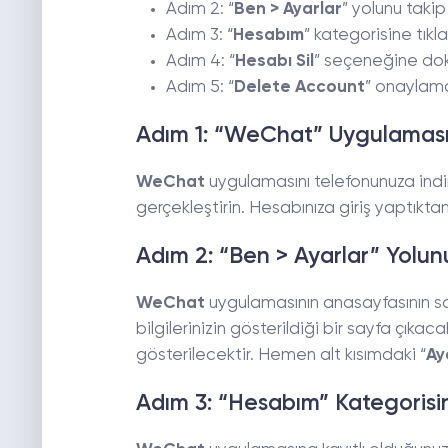
Adım 2: “
Ben > Ayarlar
” yolunu takip
Adım 3: “
Hesabım
” kategorisine tıkla
Adım 4: “
Hesabı Sil
” seçeneğine do
Adım 5: “
Delete Account
” onaylamal
Adım 1: “WeChat” Uygulamasın
WeChat
uygulamasını telefonunuza indir
gerçekleştirin. Hesabınıza giriş yaptıkta
Adım 2: “Ben > Ayarlar” Yolun
WeChat
uygulamasının anasayfasının sa
bilgilerinizin gösterildiği bir sayfa çık
gösterilecektir. Hemen alt kısımdaki “
Ay
Adım 3: “Hesabım” Kategorisin