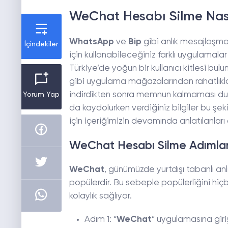
WeChat Hesabı Silme Nasıl
WhatsApp
ve
Bip
gibi anlık mesajlaşm
İçindekiler
için kullanabileceğiniz farklı uygulamal
Türkiye’de yoğun bir kullanıcı kitlesi b
gibi uygulama mağazalarından rahatlıkla 
indirdikten sonra memnun kalmaması dur
Yorum Yap
da kaydolurken verdiğiniz bilgiler bu şek
için içeriğimizin devamında anlatılanları 
WeChat Hesabı Silme Adımlar
WeChat
, günümüzde yurtdışı tabanlı a
popülerdir. Bu sebeple popülerliğini hiç
kolaylık sağlıyor.
Adım 1: “
WeChat
” uygulamasına giri