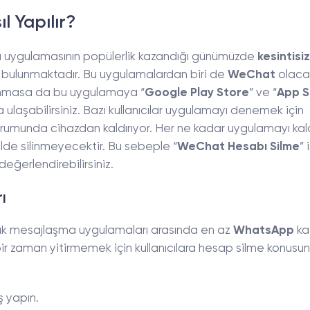
 Yapılır?
a uygulamasının popülerlik kazandığı günümüzde
kesintisiz
ar bulunmaktadır. Bu uygulamalardan biri de
WeChat
olacak
ulunmasa da bu uygulamaya “
Google Play Store
” ve “
App S
ulaşabilirsiniz. Bazı kullanıcılar uygulamayı denemek için
umunda cihazdan kaldırıyor. Her ne kadar uygulamayı kald
ilde silinmeyecektir. Bu sebeple “
WeChat Hesabı Silme
” 
değerlendirebilirsiniz.
ı
nlık mesajlaşma uygulamaları arasında en az
WhatsApp
ka
bir zaman yitirmemek için kullanıcılara hesap silme konusu
ş yapın.