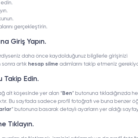
 edin.
yın.
kunun.
arını gerçekleştirin.
a Giriş Yapın.
diyseniz daha önce kaydolduğunuz bilgilerle girişinizi
n sonra artık
hesap silme
adımlarını takip etmeniz gerekiyo
u Takip Edin.
ğ alt köşesinde yer alan “
Ben
” butonuna tıkladığınızda h
acaktır. Bu sayfada sadece profil fotoğrafı ve buna benzer ö
arlar
” butonuna basarak detaylı ayarların yer aldığı sayfay
e Tıklayın.