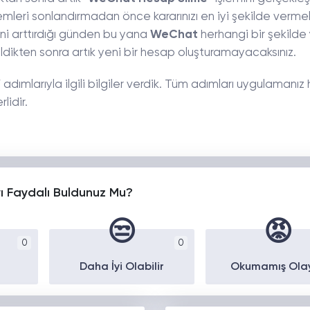
şlemleri sonlandırmadan önce kararınızı en iyi şekilde vermeli
ni arttırdığı günden bu yana
WeChat
herhangi bir şekilde
ildikten sonra artık yeni bir hesap oluşturamayacaksınız.
” adımlarıyla ilgili bilgiler verdik. Tüm adımları uygulamanı
lidir.
yı Faydalı Buldunuz Mu?
😒
😡
0
0
Daha İyi Olabilir
Okumamış Ola