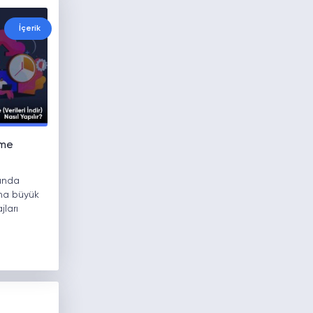
İçerik
eme
sunda
ına büyük
jları