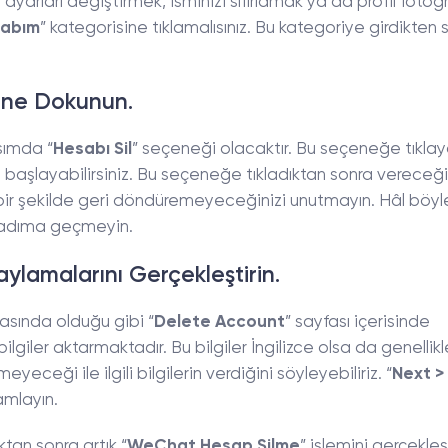
yarları değiştirmek, isminizi sıfırlamak ya da profil fotoğra
abım
” kategorisine tıklamalısınız. Bu kategoriye girdikten 
ine Dokunun.
ısımda “
Hesabı Sil
” seçeneği olacaktır. Bu seçeneğe tıkla
a başlayabilirsiniz. Bu seçeneğe tıkladıktan sonra vereceği
çbir şekilde geri döndüremeyeceğinizi unutmayın. Hâl böyl
 adıma geçmeyin.
lamalarını Gerçekleştirin.
asında olduğu gibi “
Delete Account
” sayfası içerisinde
 bilgiler aktarmaktadır. Bu bilgiler İngilizce olsa da genellikl
eceği ile ilgili bilgilerin verdiğini söyleyebiliriz. “
Next >
amlayın.
tan sonra artık “
WeChat Hesap Silme
” işlemini gerçekleş