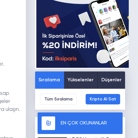
r.
Sıralama
Yükselenler
Düşenler
esap
Tüm Sıralama
Kripto Al Sat
ğeler
a ulaşın.
EN ÇOK OKUNANLAR