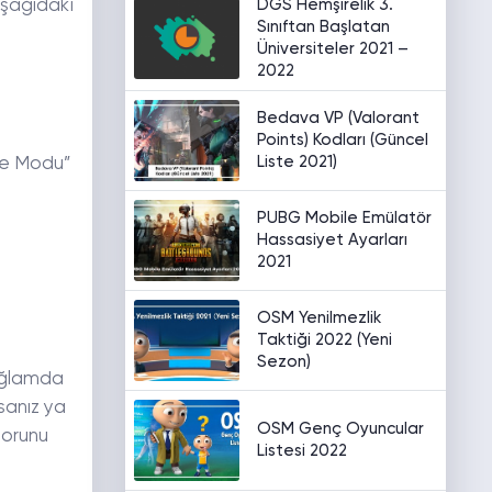
DGS Hemşirelik 3.
aşağıdaki
Sınıftan Başlatan
Üniversiteler 2021 –
2022
Bedava VP (Valorant
Points) Kodları (Güncel
Liste 2021)
me Modu”
PUBG Mobile Emülatör
Hassasiyet Ayarları
2021
OSM Yenilmezlik
Taktiği 2022 (Yeni
Sezon)
bağlamda
sanız ya
OSM Genç Oyuncular
sorunu
Listesi 2022