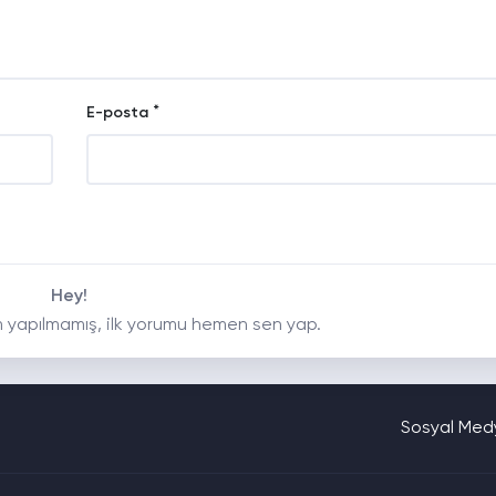
*
E-posta
Hey!
 yapılmamış, ilk yorumu hemen sen yap.
Sosyal Medy