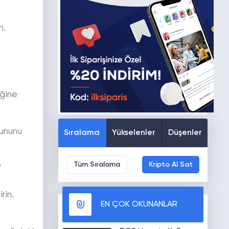
n.
eğine
rununu
Sıralama
Yükselenler
Düşenler
Tüm Sıralama
Kripto Al Sat
”
rin.
EN ÇOK OKUNANLAR