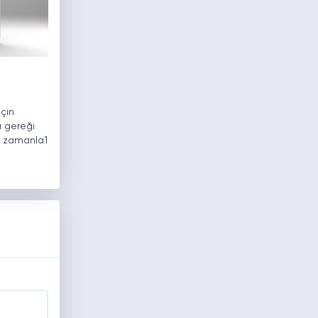
için
rı gereği
ik, zamanla1