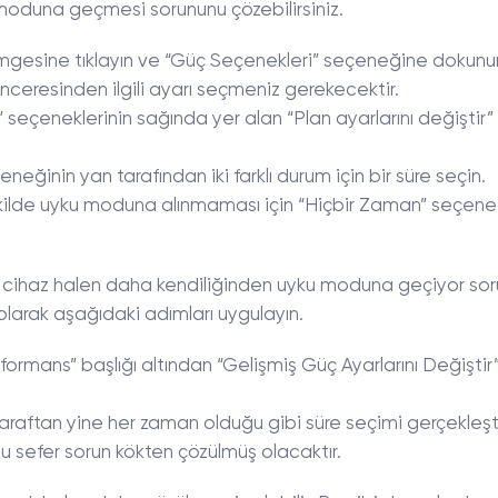
moduna geçmesi sorununu çözebilirsiniz.
imgesine tıklayın ve “Güç Seçenekleri” seçeneğine dokunu
enceresinden ilgili ayarı seçmeniz gerekecektir.
seçeneklerinin sağında yer alan “Plan ayarlarını değiştir”
eğinin yan tarafından iki farklı durum için bir süre seçin.
şekilde uyku moduna alınmaması için “Hiçbir Zaman” seçen
de cihaz halen daha kendiliğinden uyku moduna geçiyor so
 olarak aşağıdaki adımları uygulayın.
rformans” başlığı altından “Gelişmiş Güç Ayarlarını Değiştir
araftan yine her zaman olduğu gibi süre seçimi gerçekleşti
u sefer sorun kökten çözülmüş olacaktır.