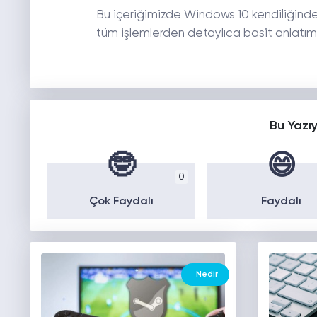
Bu içeriğimizde Windows 10 kendiliğind
tüm işlemlerden detaylıca basit anlatımı
Bu Yazı
🤓
😄
0
Çok Faydalı
Faydalı
Nedir