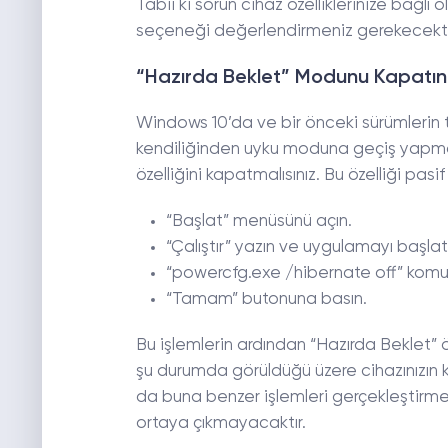
Tabii ki sorun cihaz özelliklerinize bağl
seçeneği değerlendirmeniz gerekecekti
“Hazırda Beklet” Modunu Kapatın
Windows 10’da ve bir önceki sürümlerin
kendiliğinden uyku moduna geçiş yapma
özelliğini kapatmalısınız. Bu özelliği pas
“Başlat” menüsünü açın.
“Çalıştır” yazın ve uygulamayı başlat
“powercfg.exe /hibernate off” komutu
“Tamam” butonuna basın.
Bu işlemlerin ardından “Hazırda Beklet” 
şu durumda görüldüğü üzere cihazınızın 
da buna benzer işlemleri gerçekleştirme
ortaya çıkmayacaktır.