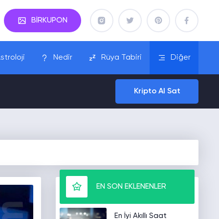
BİRKUPON
stroloji
Nedir
Rüya Tabiri
Diğer
Kripto Al Sat
EN SON EKLENENLER
En İyi Akıllı Saat