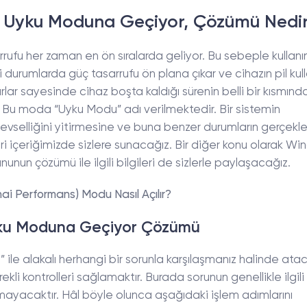
n Uyku Moduna Geçiyor, Çözümü Nedi
rufu her zaman en ön sıralarda geliyor. Bu sebeple kullan
urumlarda güç tasarrufu ön plana çıkar ve cihazın pil kul
rlar sayesinde cihaz boşta kaldığı sürenin belli bir kısmınd
 Bu moda “Uyku Modu” adı verilmektedir. Bir sistemin
şlevselliğini yitirmesine ve buna benzer durumların gerçek
ri içeriğimizde sizlere sunacağız. Bir diğer konu olarak Wi
un çözümü ile ilgili bilgileri de sizlerle paylaşacağız.
ai Performans) Modu Nasıl Açılır?
yku Moduna Geçiyor Çözümü
le alakalı herhangi bir sorunla karşılaşmanız halinde ataca
i kontrolleri sağlamaktır. Burada sorunun genellikle ilgil
ayacaktır. Hâl böyle olunca aşağıdaki işlem adımlarını