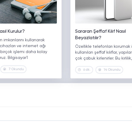
sıl Kurulur?
Sararan Şeffaf Kılıf Nasıl
Beyazlatılır?
in imkanlarını kullanarak
 cihazları ve internet ağı
Özellikle telefonları korumak 
birçok işlemi daha kolay
kullanılan şeffaf kılıflar, yapıla
ruz. Bilgisayar1
çok çabuk kirlenirler. Bu kirlil
7 Okundu
6 dk.
14 Okundu