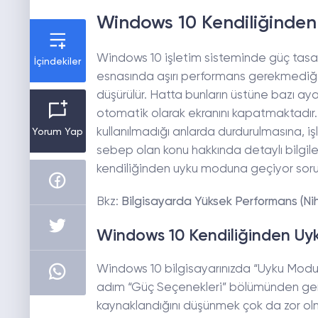
Windows 10 Kendiliğinde
Windows 10 işletim sisteminde güç tasar
İçindekiler
esnasında aşırı performans gerekmediği d
düşürülür. Hatta bunların üstüne bazı aya
otomatik olarak ekranını kapatmaktadır.
kullanılmadığı anlarda durdurulmasına, i
Yorum Yap
sebep olan konu hakkında detaylı bilgile
kendiliğinden uyku moduna geçiyor sorunun
Bkz:
Bilgisayarda Yüksek Performans (Nih
Windows 10 Kendiliğinden U
Windows 10 bilgisayarınızda “Uyku Modu” i
adım “Güç Seçenekleri” bölümünden gerekl
kaynaklandığını düşünmek çok da zor olm