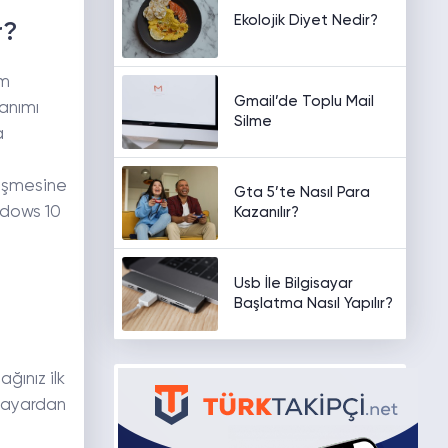
Ekolojik Diyet Nedir?
r?
ım
Gmail’de Toplu Mail
lanımı
Silme
a
leşmesine
Gta 5’te Nasıl Para
ndows 10
Kazanılır?
Usb İle Bilgisayar
Başlatma Nasıl Yapılır?
ğınız ilk
i ayardan