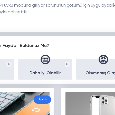
en uyku moduna giriyor sorununun çözümü için uygulayabil
yla bahsettik.
yı Faydalı Buldunuz Mu?
😒
😡
0
0
Daha İyi Olabilir
Okumamış Ola
İçerik