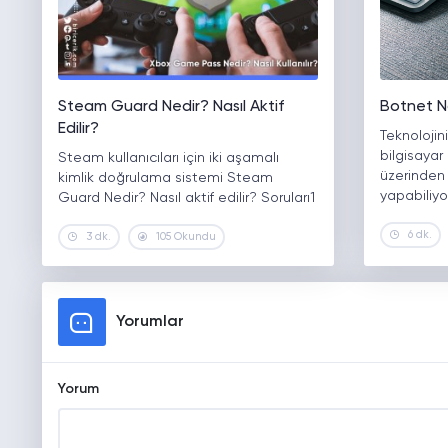
Steam Guard Nedir? Nasıl Aktif
Botnet Na
Edilir?
Teknolojin
bilgisayar
Steam kullanıcıları için iki aşamalı
üzerinden 
kimlik doğrulama sistemi Steam
yapabiliyo
Guard Nedir? Nasıl aktif edilir? Soruları1
6 dk.
3 dk.
105 Okundu
Yorumlar
Yorum