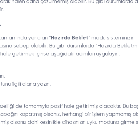
ı olarak halen daha çözülmemiş olabilir. Bu gibi durumlarda 
r.
.
 tamamında yer alan “
Hazırda Beklet
” modu sisteminizin
sına sebep olabilir. Bu gibi durumlarda “Hazırda Beklet
if hale getirmek içinse aşağıdaki adımları uygulayın.
ın.
nu ilgili alana yazın.
özelliği de tamamıyla pasif hale getirilmiş olacaktır. Bu 
kapağını kapatmış olsanız, herhangi bir işlem yapmamış ol
miş olsanız dahi kesinlikle cihazınızın uyku moduna girme 