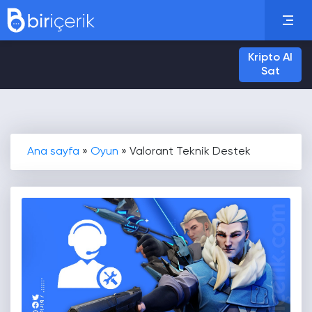
Kripto Al
Sat
Ana sayfa
»
Oyun
»
Valorant Teknik Destek