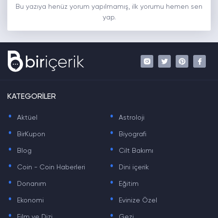
Bu yazıya henüz yorum yapılmamış, ilk yorumu hemen sen
yap.
KATEGORİLER
.
.
Aktüel
Astroloji
.
.
BirKupon
Biyografi
.
.
Blog
Cilt Bakımı
.
.
Coin - Coin Haberleri
Dini içerik
.
.
Donanım
Eğitim
.
.
Ekonomi
Evinize Özel
.
.
Film ve Dizi
Gezi