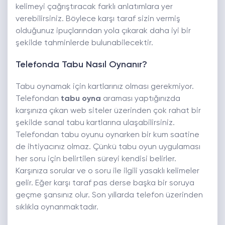
kelimeyi çağrıştıracak farklı anlatımlara yer
verebilirsiniz. Böylece karşı taraf sizin vermiş
olduğunuz ipuçlarından yola çıkarak daha iyi bir
şekilde tahminlerde bulunabilecektir.
Telefonda Tabu Nasıl Oynanır?
Tabu oynamak için kartlarınız olması gerekmiyor.
Telefondan
tabu oyna
araması yaptığınızda
karşınıza çıkan web siteler üzerinden çok rahat bir
şekilde sanal tabu kartlarına ulaşabilirsiniz.
Telefondan tabu oyunu oynarken bir kum saatine
de ihtiyacınız olmaz. Çünkü tabu oyun uygulaması
her soru için belirtilen süreyi kendisi belirler.
Karşınıza sorular ve o soru ile ilgili yasaklı kelimeler
gelir. Eğer karşı taraf pas derse başka bir soruya
geçme şansınız olur. Son yıllarda telefon üzerinden
sıklıkla oynanmaktadır.