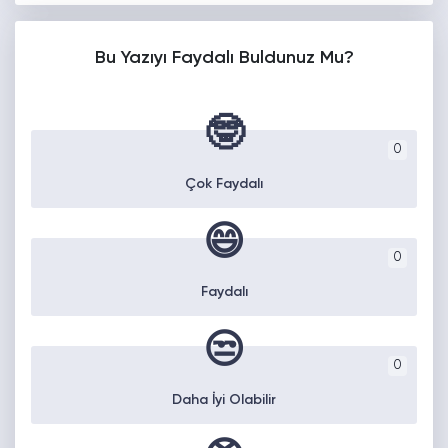
Bu Yazıyı Faydalı Buldunuz Mu?
🤓
0
Çok Faydalı
😄
0
Faydalı
😒
0
Daha İyi Olabilir