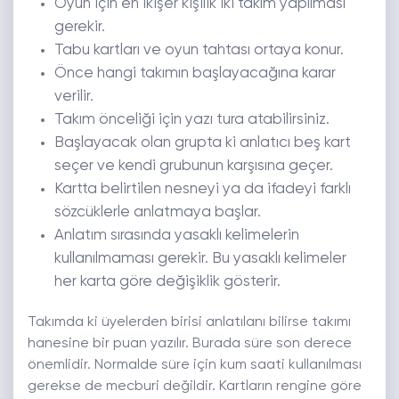
Oyun için en ikişer kişilik iki takım yapılması
gerekir.
Tabu kartları ve oyun tahtası ortaya konur.
Önce hangi takımın başlayacağına karar
verilir.
Takım önceliği için yazı tura atabilirsiniz.
Başlayacak olan grupta ki anlatıcı beş kart
seçer ve kendi grubunun karşısına geçer.
Kartta belirtilen nesneyi ya da ifadeyi farklı
sözcüklerle anlatmaya başlar.
Anlatım sırasında yasaklı kelimelerin
kullanılmaması gerekir. Bu yasaklı kelimeler
her karta göre değişiklik gösterir.
Takımda ki üyelerden birisi anlatılanı bilirse takımı
hanesine bir puan yazılır. Burada süre son derece
önemlidir. Normalde süre için kum saati kullanılması
gerekse de mecburi değildir. Kartların rengine göre