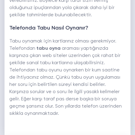
verebilirsiniz. Böylece karşı taraf sizin vermiş
olduğunuz ipuçlarından yola çıkarak daha iyi bir
şekilde tahminlerde bulunabilecektir.
Telefonda Tabu Nasıl Oynanır?
Tabu oynamak için kartlarınız olması gerekmiyor.
Telefondan
tabu oyna
araması yaptığınızda
karşınıza çıkan web siteler üzerinden çok rahat bir
şekilde sanal tabu kartlarına ulaşabilirsiniz.
Telefondan tabu oyunu oynarken bir kum saatine
de ihtiyacınız olmaz. Çünkü tabu oyun uygulaması
her soru için belirtilen süreyi kendisi belirler.
Karşınıza sorular ve o soru ile ilgili yasaklı kelimeler
gelir. Eğer karşı taraf pas derse başka bir soruya
geçme şansınız olur. Son yıllarda telefon üzerinden
sıklıkla oynanmaktadır.