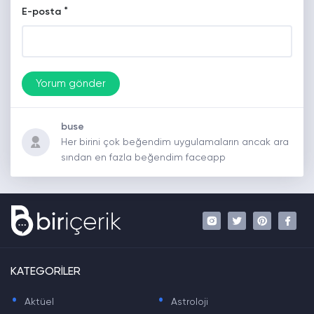
*
E-posta
buse
Her birini çok beğendim uygulamaların ancak ara
sından en fazla beğendim faceapp
KATEGORİLER
.
.
Aktüel
Astroloji