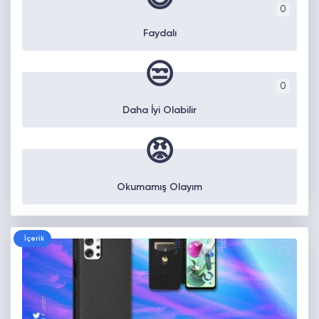
0
Faydalı
😒
0
Daha İyi Olabilir
😡
Okumamış Olayım
İçerik