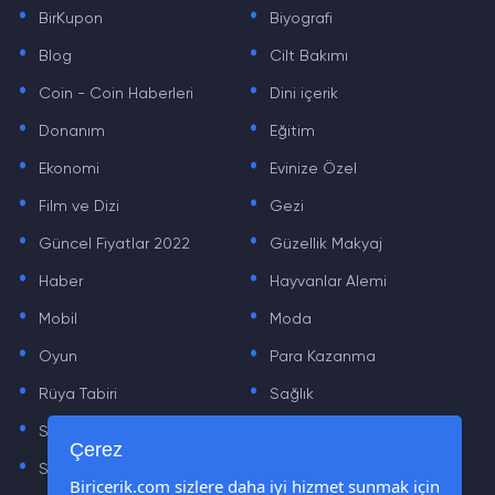
.
.
BirKupon
Biyografi
.
.
Blog
Cilt Bakımı
.
.
Coin - Coin Haberleri
Dini içerik
.
.
Donanım
Eğitim
.
.
Ekonomi
Evinize Özel
.
.
Film ve Dizi
Gezi
.
.
Güncel Fiyatlar 2022
Güzellik Makyaj
.
.
Haber
Hayvanlar Alemi
.
.
Mobil
Moda
.
.
Oyun
Para Kazanma
.
.
Rüya Tabiri
Sağlık
.
.
Sinema
Sosyal Medya Haberleri
.
.
Çerez
Sözler
Tarih
.
.
Biricerik.com sizlere daha iyi hizmet sunmak için