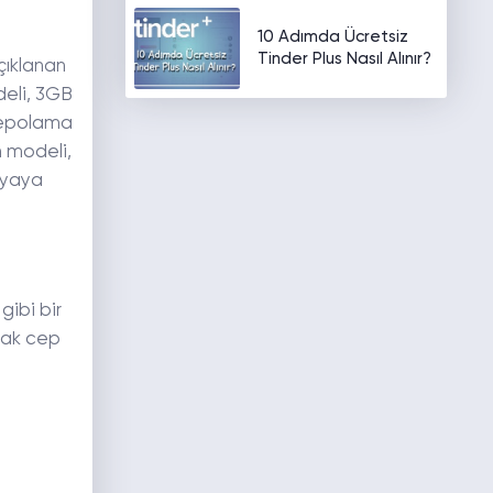
10 Adımda Ücretsiz
Tinder Plus Nasıl Alınır?
çıklanan
deli, 3GB
depolama
n modeli,
ryaya
gibi bir
acak cep