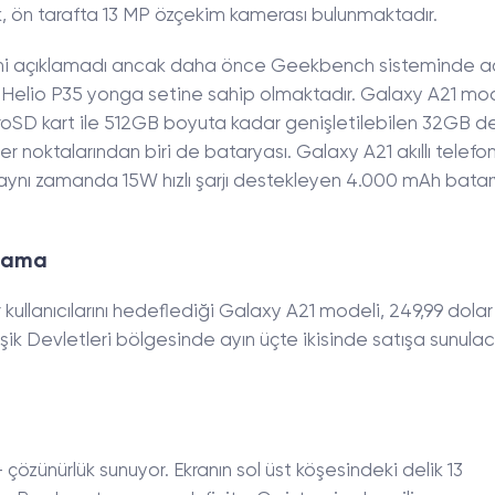
, ön tarafta 13 MP özçekim kamerası bulunmaktadır.
ini açıklamadı ancak daha önce Geekbench sisteminde a
k Helio P35 yonga setine sahip olmaktadır. Galaxy A21 mo
oSD kart ile 512GB boyuta kadar genişletilebilen 32GB 
r noktalarından biri de bataryası. Galaxy A21 akıllı telefo
 aynı zamanda 15W hızlı şarjı destekleyen 4.000 mAh bata
alama
ullanıcılarını hedeflediği Galaxy A21 modeli, 249,99 dolar 
şik Devletleri bölgesinde ayın üçte ikisinde satışa sunul
+ çözünürlük sunuyor. Ekranın sol üst köşesindeki delik 13