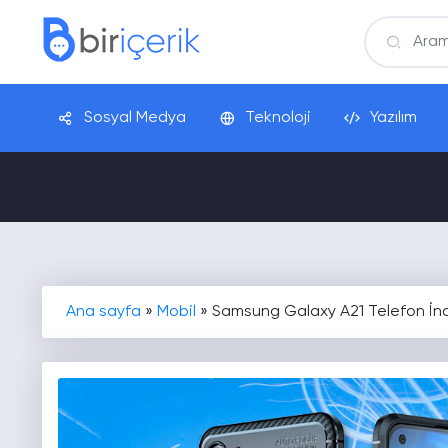
Sosyal Medya
Teknoloji
Yazılım
Ana sayfa
»
Mobil
»
Samsung Galaxy A21 Telefon İn