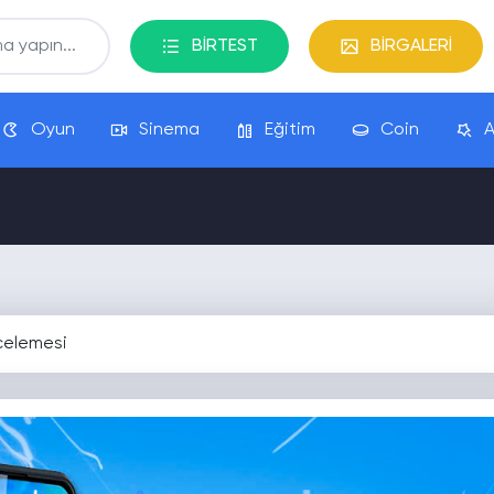
BİRTEST
BİRGALERİ
Oyun
Sinema
Eğitim
Coin
A
celemesi