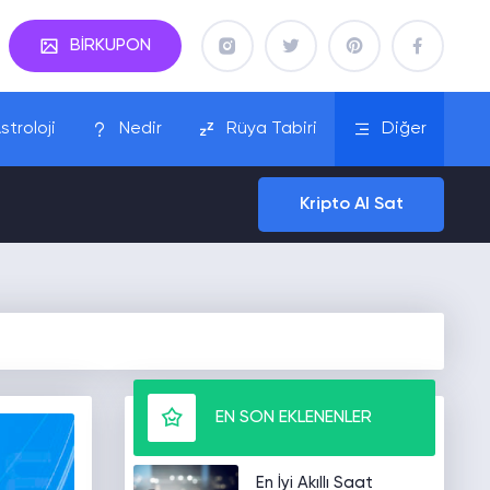
BİRKUPON
stroloji
Nedir
Rüya Tabiri
Diğer
Kripto Al Sat
EN SON EKLENENLER
En İyi Akıllı Saat