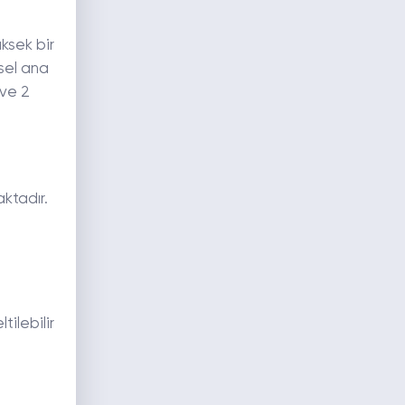
ksek bir
ksel ana
 ve 2
aktadır.
ilebilir