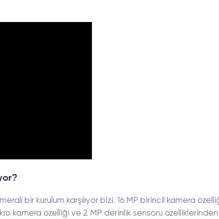
yor?
alı bir kurulum karşılıyor bizi. 16 MP birincil kamera özelli
akro kamera özelliği ve 2 MP derinlik sensörü özelliklerinde