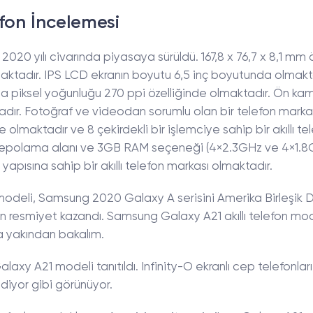
fon İncelemesi
2020 yılı civarında piyasaya sürüldü. 167,8 x 76,7 x 8,1 mm 
maktadır. IPS LCD ekranın boyutu 6,5 inç boyutunda olmakt
na piksel yoğunluğu 270 ppi özelliğinde olmaktadır. Ön ka
dır. Fotoğraf ve videodan sorumlu olan bir telefon marka
olmaktadır ve 8 çekirdekli bir işlemciye sahip bir akıllı te
ir depolama alanı ve 3GB RAM seçeneği (4×2.3GHz ve 4×1.8
pısına sahip bir akıllı telefon markası olmaktadır.
modeli, Samsung 2020 Galaxy A serisini Amerika Birleşik D
n resmiyet kazandı. Samsung Galaxy A21 akıllı telefon mod
aha yakından bakalım.
xy A21 modeli tanıtıldı. Infinity-O ekranlı cep telefonları
 ediyor gibi görünüyor.