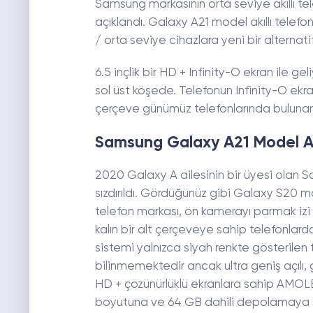
Samsung markasının orta seviye akıllı te
açıklandı. Galaxy A21 model akıllı telefo
/ orta seviye cihazlara yeni bir alternat
6.5 inçlik bir HD + Infinity-O ekran ile 
sol üst köşede. Telefonun Infinity-O ekra
çerçeve günümüz telefonlarında bulunan
Samsung Galaxy A21 Model Ak
2020 Galaxy A ailesinin bir üyesi olan S
sızdırıldı. Gördüğünüz gibi Galaxy S20 mod
telefon markası, ön kamerayı parmak izi 
kalın bir alt çerçeveye sahip telefonlard
sistemi yalnızca siyah renkte gösterilen 
bilinmemektedir ancak ultra geniş açılı, ge
HD + çözünürlüklü ekranlara sahip AMOL
boyutuna ve 64 GB dahili depolamaya sa