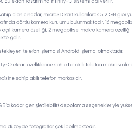
. Bu ekran tasarımına Infinity-O sistemi adı verilir.
p olan cihazlar, microSD kart kullanılarak 512 GB gibi yü
 tarafında dörtlü kamera kurulumu bulunmaktadır. 16 megapi
ş açılı kamera özelliği, 2 megapiksel makro kamera özelliği
ikte gelir.
tekleyen telefon işlemcisi Android işlemci olmaktadır.
nity-O ekran özelliklerine sahip bir akıllı telefon makrası olm
isine sahip akıllı telefon markasıdır.
’a kadar genişletilebilir) depolama seçenekleriyle yükselt
ma düzeyde fotoğraflar çekilebilmektedir.