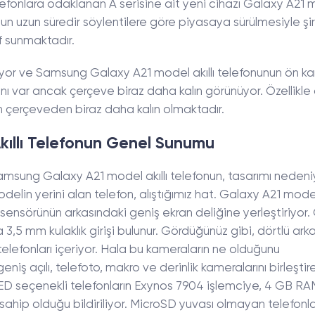
lefonlara odaklanan A serisine ait yeni cihazı Galaxy A21 
nun uzun süredir söylentilere göre piyasaya sürülmesiyle şirk
if sunmaktadır.
geliyor ve Samsung Galaxy A21 model akıllı telefonunun ön k
nı var ancak çerçeve biraz daha kalın görünüyor. Özellikle 
 çerçeveden biraz daha kalın olmaktadır.
ıllı Telefonun Genel Sunumu
amsung Galaxy A21 model akıllı telefonun, tasarımı nedeni
elin yerini alan telefon, alıştığımız hat. Galaxy A21 model 
sensörünün arkasındaki geniş ekran deliğine yerleştiriyor.
a 3,5 mm kulaklık girişi bulunur. Gördüğünüz gibi, dörtlü ar
telefonları içeriyor. Hala bu kameraların ne olduğunu
niş açılı, telefoto, makro ve derinlik kameralarını birleştireb
ED seçenekli telefonların Exynos 7904 işlemciye, 4 GB RA
hip olduğu bildiriliyor. MicroSD yuvası olmayan telefonl