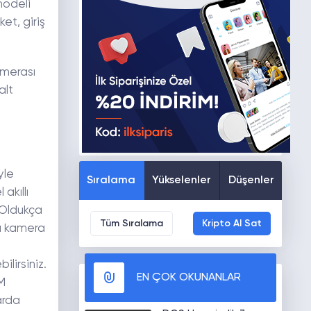
modeli
et, giriş
amerası
alt
yle
Sıralama
Yükselenler
Düşenler
akıllı
 Oldukça
Tüm Sıralama
Kripto Al Sat
ka kamera
ilirsiniz.
EN ÇOK OKUNANLAR
M
arda