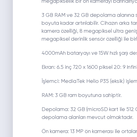
megapiksellik bir ön kamerayı barındırıyor
3 GB RAM ve 32 GB depolama alanına sahi
boyuta kadar artırılabilir. Cihazın arka
kamera özelliği, 8 megapiksel ultra geni
megapiksel derinlik sensör özelliği ile birl
4000mAh bataryayı ve 15W hızlı şarjı des
Ekran: 6.5 inç 720 x 1600 piksel 20: 9 Infi
İşlemci: MediaTek Helio P35 (eksik) işlemc
RAM: 3 GB ram boyutuna sahiptir.
Depolama: 32 GB (microSD kart ile 512 GB
depolama alanları mevcut olmaktadır.
Ön kamera: 13 MP ön kamerası ile ortala