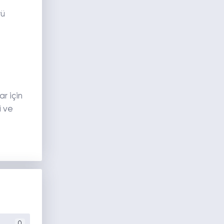
rü
r için
i ve
0