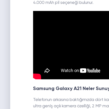
4.000 mAh pil seçeneği bulunur.
Samsung Galaxy A21 Neler Sunu
Telefonun arkasına baktığımızda dört kamer
ultra geniş açılı kamera özelliği, 2 MP m