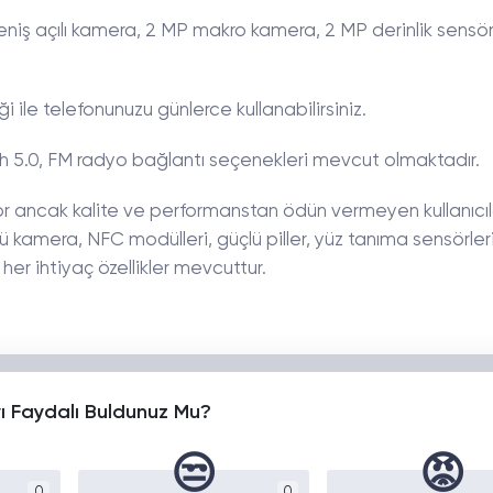
niş açılı kamera, 2 MP makro kamera, 2 MP derinlik sensö
 ile telefonunuzu günlerce kullanabilirsiniz.
oth 5.0, FM radyo bağlantı seçenekleri mevcut olmaktadır.
or ancak kalite ve performanstan ödün vermeyen kullanıcıla
ü kamera, NFC modülleri, güçlü piller, yüz tanıma sensörler
her ihtiyaç özellikler mevcuttur.
yı Faydalı Buldunuz Mu?
😒
😡
0
0