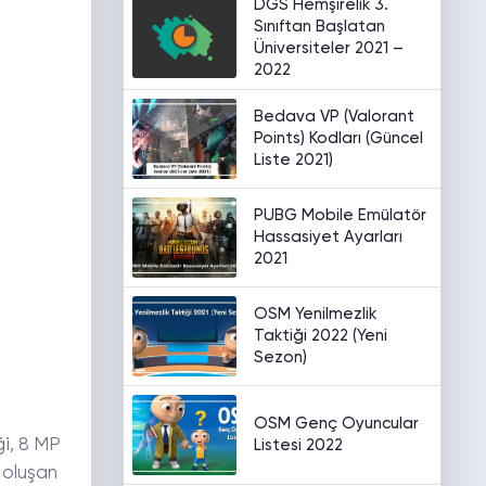
DGS Hemşirelik 3.
Sınıftan Başlatan
Üniversiteler 2021 –
2022
Bedava VP (Valorant
Points) Kodları (Güncel
Liste 2021)
PUBG Mobile Emülatör
Hassasiyet Ayarları
2021
OSM Yenilmezlik
Taktiği 2022 (Yeni
Sezon)
OSM Genç Oyuncular
ği, 8 MP
Listesi 2022
n oluşan