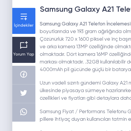
Samsung Galaxy A21 Tele
Samsung Galaxy A21 Telefon İncelemesi
İçindekiler
boyutlarında ve 193 gram ağırlığında ol
Çözünürlük 720 x 1600 piksel ve inç başı
ve arka kamera 13MP özelliğinde olmakta
olmaktadır. Dört kamera 16MP özelliğinde 
Yorum Yap
markası olmaktadır. .32GB kullanılabil
4000mAh pil gücünde güçlü bir batarya ya
Uzun vadeli sızıntı gündemi Galaxy A21 
ülkesinde piyasaya sürmeye hazırlanırke
özellikleri ve fiyatları gibi detaylara d
Samsung Fiyat / Performans Telefonu Gala
pillere ihtiyaç duyan kullanıcıları tatmin