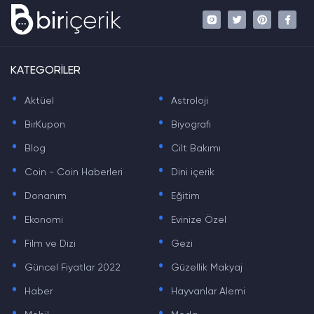
KATEGORİLER
.
.
Aktüel
Astroloji
.
.
BirKupon
Biyografi
.
.
Blog
Cilt Bakımı
.
.
Coin - Coin Haberleri
Dini içerik
.
.
Donanım
Eğitim
.
.
Ekonomi
Evinize Özel
.
.
Film ve Dizi
Gezi
.
.
Güncel Fiyatlar 2022
Güzellik Makyaj
.
.
Haber
Hayvanlar Alemi
.
.