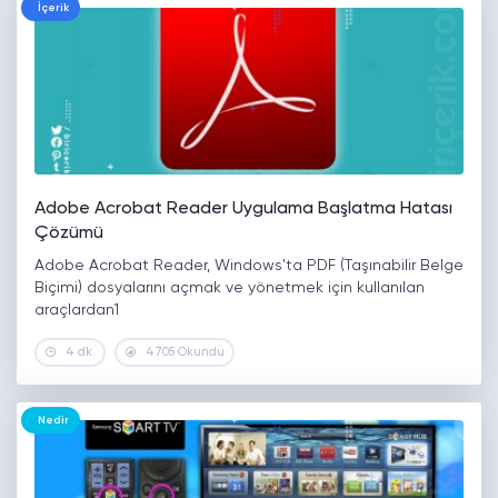
İçerik
Adobe Acrobat Reader Uygulama Başlatma Hatası
Çözümü
Adobe Acrobat Reader, Windows'ta PDF (Taşınabilir Belge
Biçimi) dosyalarını açmak ve yönetmek için kullanılan
araçlardan1
4 dk.
4705 Okundu
Nedir