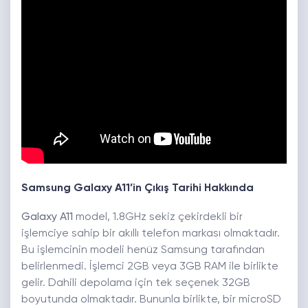
Samsung Galaxy A11’in Çıkış Tarihi Hakkında
Galaxy A11
model, 1.8GHz sekiz çekirdekli bir
işlemciye sahip bir akıllı telefon markası olmaktadır.
Bu işlemcinin modeli henüz Samsung tarafından
belirlenmedi. İşlemci 2GB veya 3GB RAM ile birlikte
gelir. Dahili depolama için tek seçenek 32GB
boyutunda olmaktadır. Bununla birlikte, bir microSD