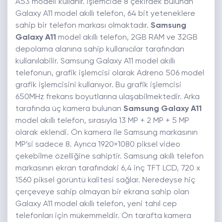
A53 modeli kullanır. İşlemcide 8 çekirdek bulunan
Galaxy A11 model akıllı telefon, 64 bit yeteneklere
sahip bir telefon markası olmaktadır.
Samsung
Galaxy A11
model akıllı telefon, 2GB RAM ve 32GB
depolama alanına sahip kullanıcılar tarafından
kullanılabilir. Samsung Galaxy A11 model akıllı
telefonun, grafik işlemcisi olarak Adreno 506 model
grafik işlemcisini kullanıyor. Bu grafik işlemcisi
650MHz frekans boyutlarına ulaşabilmektedir. Arka
tarafında üç kamera bulunan
Samsung Galaxy A11
model akıllı telefon, sırasıyla 13 MP + 2 MP + 5 MP
olarak eklendi. Ön kamera ile Samsung markasının
MP’si sadece 8. Ayrıca 1920×1080 piksel video
çekebilme özelliğine sahiptir. Samsung akıllı telefon
markasının ekran tarafındaki 6,4 inç TFT LCD, 720 x
1560 piksel görüntü kalitesi sağlar. Neredeyse hiç
çerçeveye sahip olmayan bir ekrana sahip olan
Galaxy A11 model akıllı telefon, yeni tahıl cep
telefonları için mükemmeldir. Ön tarafta kamera