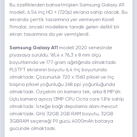
Bu özelliklerden bahsetmişken Samsung Galaxy A11
modeli, 6.54 inç HD + (720p) ekrana sahip olacak. Bu
ekranda çentik tasarımına yer vermeyen Koreli
firmalar, önceki modellere tanıdık gelen delikli bir
ekran tasarımına da yer vermişlerdi.
Samsung Galaxy A11
modeli 2020 senesinde
piyasaya sürüldü. 161,4 x 76,3 x 8 mm ölçü
boyutlarında ve 177 gram ağırlığında olmaktadır.
PLSTFT ekranının boyutu 6,4 inç boyutunda
olmaktadır. Çözünürlük 720 x 1560 piksel ve inç
başına piksel yoğunluğu 268 ppi yoğunluğunda
olmaktadır. Özçekim ön kamera tek, arka 8 MP’dir.
Üçlü kamera ayrıca 13MP CPU Octa core 1.8’e sahip
olmaktadır. İsteğe bağlı depolama alanı mevcut
olmaktadır. GHz 32GB 2GB RAM boyutu, 32GB
3GBRAM seçeneği Pil gücü 4000mAh batarya
gücünde olmaktadır.