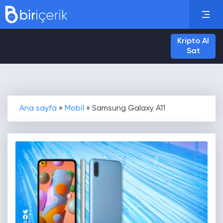
Kripto Al
Sat
Ana sayfa
»
Mobil
»
Samsung Galaxy A11