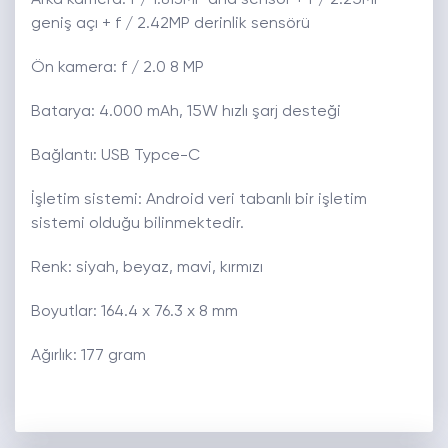
Arka kamera: f / 1.813MP ana sensör + f / 2.25MP
geniş açı + f / 2.42MP derinlik sensörü
Ön kamera: f / 2.0 8 MP
Batarya: 4.000 mAh, 15W hızlı şarj desteği
Bağlantı: USB Typce-C
İşletim sistemi: Android veri tabanlı bir işletim
sistemi olduğu bilinmektedir.
Renk: siyah, beyaz, mavi, kırmızı
Boyutlar: 164.4 x 76.3 x 8 mm
Ağırlık: 177 gram