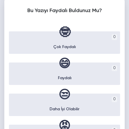
Bu Yazıyı Faydalı Buldunuz Mu?
🤓
0
Çok Faydalı
😄
0
Faydalı
😒
0
Daha İyi Olabilir
😡