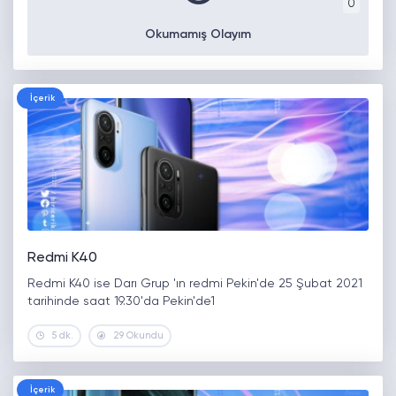
0
Okumamış Olayım
İçerik
Redmi K40
Redmi K40 ise Darı Grup 'ın redmi Pekin'de 25 Şubat 2021
tarihinde saat 19.30'da Pekin'de1
5 dk.
29 Okundu
İçerik