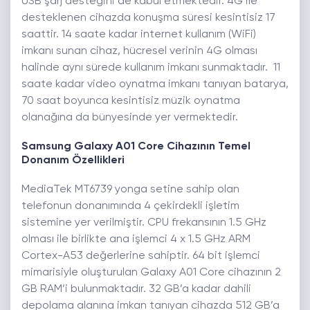
USB şarj desteğini de kabul etmektedir. 4G ile
desteklenen cihazda konuşma süresi kesintisiz 17
saattir. 14 saate kadar internet kullanım (WiFi)
imkanı sunan cihaz, hücresel verinin 4G olması
halinde aynı sürede kullanım imkanı sunmaktadır. 11
saate kadar video oynatma imkanı tanıyan batarya,
70 saat boyunca kesintisiz müzik oynatma
olanağına da bünyesinde yer vermektedir.
Samsung Galaxy A01 Core Cihazının Temel
Donanım Özellikleri
MediaTek MT6739 yonga setine sahip olan
telefonun donanımında 4 çekirdekli işletim
sistemine yer verilmiştir. CPU frekansının 1.5 GHz
olması ile birlikte ana işlemci 4 x 1.5 GHz ARM
Cortex-A53 değerlerine sahiptir. 64 bit işlemci
mimarisiyle oluşturulan Galaxy A01 Core cihazının 2
GB RAM’i bulunmaktadır. 32 GB’a kadar dahili
depolama alanına imkan tanıyan cihazda 512 GB’a