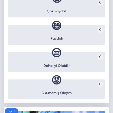
0
Çok Faydalı
😄
0
Faydalı
😒
0
Daha İyi Olabilir
😡
0
Okumamış Olayım
İçerik