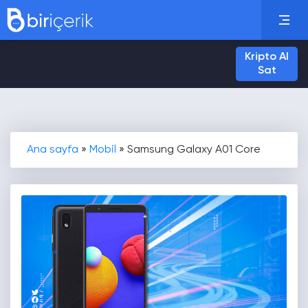
Kripto Al
Sat
Ana sayfa
»
Mobil
»
Samsung Galaxy A01 Core