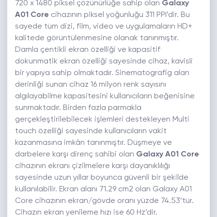
720 x 1480 piksel çözünürlüğe sahip olan
Galaxy
A01 Core
cihazının piksel yoğunluğu 311 PPI’dir. Bu
sayede tüm dizi, film, video ve uygulamaların HD+
kalitede görüntülenmesine olanak tanınmıştır.
Damla çentikli ekran özelliği ve kapasitif
dokunmatik ekran özelliği sayesinde cihaz, kavisli
bir yapıya sahip olmaktadır. Sinematografig alan
derinliği sunan cihaz 16 milyon renk sayısını
algılayabilme kapasitesini kullanıcıların beğenisine
sunmaktadır. Birden fazla parmakla
gerçekleştirilebilecek işlemleri destekleyen Multi
touch özelliği sayesinde kullanıcıların vakit
kazanmasına imkân tanınmıştır. Düşmeye ve
darbelere karşı direnç sahibi olan
Galaxy A01 Core
cihazının ekranı çizilmelere karşı dayanıklılığı
sayesinde uzun yıllar boyunca güvenli bir şekilde
kullanılabilir. Ekran alanı 71.29 cm2 olan Galaxy A01
Core cihazının ekran/gövde oranı yüzde 74.53’tür.
Cihazın ekran yenileme hızı ise 60 Hz’dir.