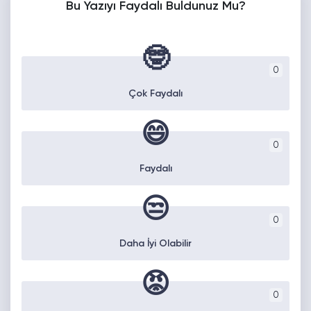
Bu Yazıyı Faydalı Buldunuz Mu?
🤓
0
Çok Faydalı
😄
0
Faydalı
😒
0
Daha İyi Olabilir
😡
0