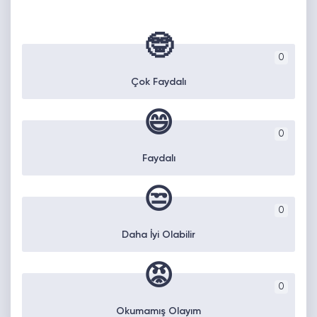
🤓
0
Çok Faydalı
😄
0
Faydalı
😒
0
Daha İyi Olabilir
😡
0
Okumamış Olayım