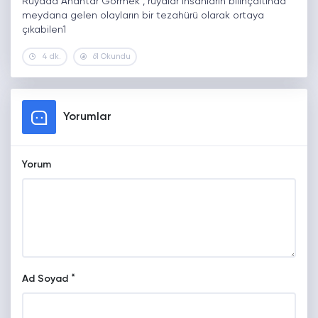
Rüyada Anahtar Görmek , rüyalar insanların bilinçaltında
meydana gelen olayların bir tezahürü olarak ortaya
çıkabilen1
4 dk.
61 Okundu
Yorumlar
Yorum
*
Ad Soyad