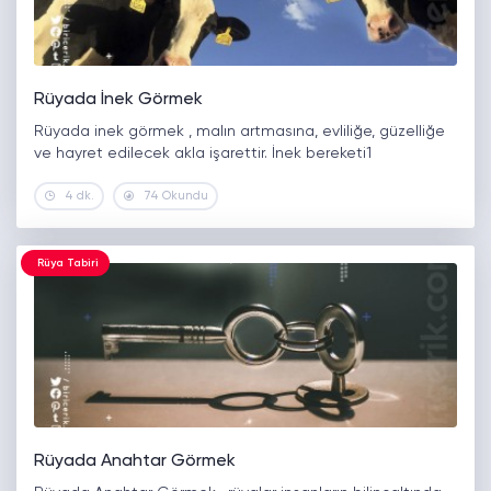
Rüyada İnek Görmek
Rüyada inek görmek , malın artmasına, evliliğe, güzelliğe
ve hayret edilecek akla işarettir. İnek bereketi1
4 dk.
74 Okundu
Rüya Tabiri
Rüyada Anahtar Görmek