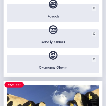
😄
0
Faydalı
😒
0
Daha İyi Olabilir
😡
0
Okumamış Olayım
Rüya Tabiri