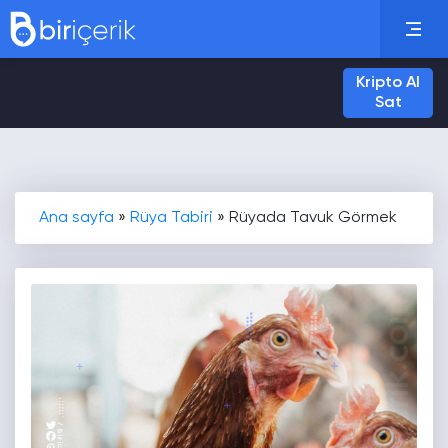
Kripto Al
Sat
Ana sayfa
»
Rüya Tabiri
»
Rüyada Tavuk Görmek