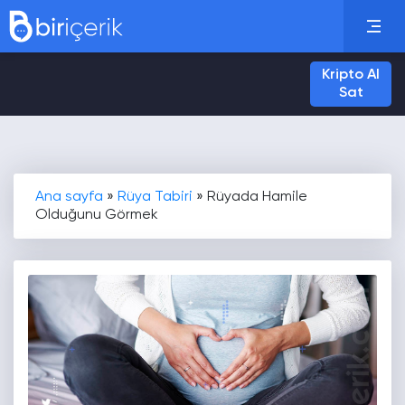
Kripto Al
Sat
Ana sayfa
»
Rüya Tabiri
»
Rüyada Hamile
Olduğunu Görmek