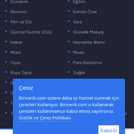
Donanım
Eğitim
.
.
Ekonomi
Evinize Özel
.
.
Film ve Dizi
Gezi
.
.
Güncel Fiyatlar 2022
Güzellik Makyaj
.
.
Haber
Hayvanlar Alemi
.
.
Mobil
Moda
.
.
Oyun
Para Kazanma
.
.
Rüya Tabiri
Sağlık
.
.
Sinema
Sosyal Medya Haberleri
.
.
Çerez
Sözler
Tarih
.
.
Biricerik.com sizlere daha iyi hizmet sunmak için
çerezleri kullanıyor. Biricerik.com u kullanarak
Teknoloji Haberleri
Yaşam
.
.
çerezleri kullanmamızı kabul etmiş sayılırsınız.
Yazılım Haberleri
Yiyecek Önerileri ve Tarifleri
Gizlilik ve Çerez Politikası
Kabul Et