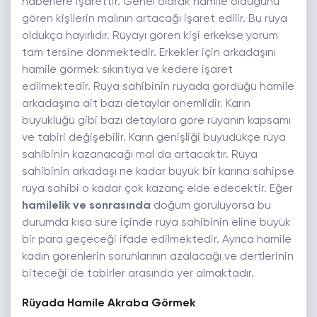
haberlere işarettir. Genel olarak hamile olduğunu
gören kişilerin malının artacağı işaret edilir. Bu rüya
oldukça hayırlıdır. Rüyayı gören kişi erkekse yorum
tam tersine dönmektedir. Erkekler için arkadaşını
hamile görmek sıkıntıya ve kedere işaret
edilmektedir. Rüya sahibinin rüyada gördüğü hamile
arkadaşına ait bazı detaylar önemlidir. Karın
büyüklüğü gibi bazı detaylara göre rüyanın kapsamı
ve tabiri değişebilir. Karın genişliği büyüdükçe rüya
sahibinin kazanacağı mal da artacaktır. Rüya
sahibinin arkadaşı ne kadar büyük bir karına sahipse
rüya sahibi o kadar çok kazanç elde edecektir. Eğer
hamilelik ve sonrasında
doğum görülüyorsa bu
durumda kısa süre içinde rüya sahibinin eline büyük
bir para geçeceği ifade edilmektedir. Ayrıca hamile
kadın görenlerin sorunlarının azalacağı ve dertlerinin
biteceği de tabirler arasında yer almaktadır.
Rüyada Hamile Akraba Görmek