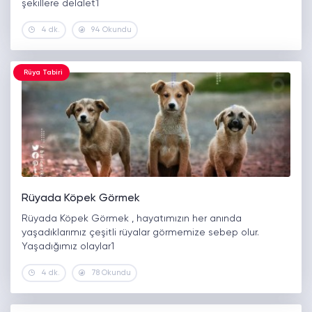
şekillere delalet1
4 dk.
94 Okundu
Rüya Tabiri
Rüyada Köpek Görmek
Rüyada Köpek Görmek , hayatımızın her anında
yaşadıklarımız çeşitli rüyalar görmemize sebep olur.
Yaşadığımız olaylar1
4 dk.
78 Okundu