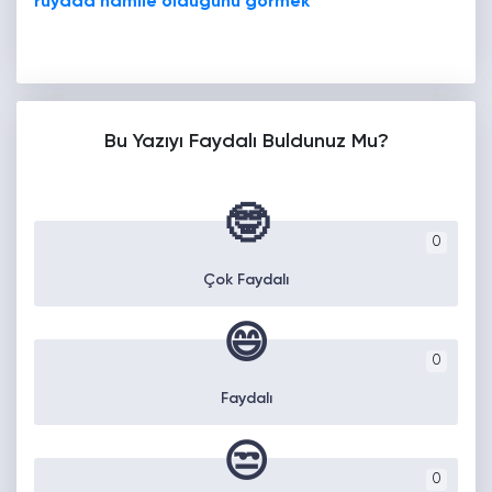
rüyada hamile olduğunu görmek
Bu Yazıyı Faydalı Buldunuz Mu?
🤓
0
Çok Faydalı
😄
0
Faydalı
😒
0