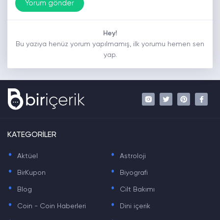
Hey!
Bu yazıya henüz yorum yapılmamış, ilk yorumu hemen sen
yap.
KATEGORİLER
.
.
Aktüel
Astroloji
.
.
BirKupon
Biyografi
.
.
Blog
Cilt Bakımı
.
.
Coin - Coin Haberleri
Dini içerik
.
.