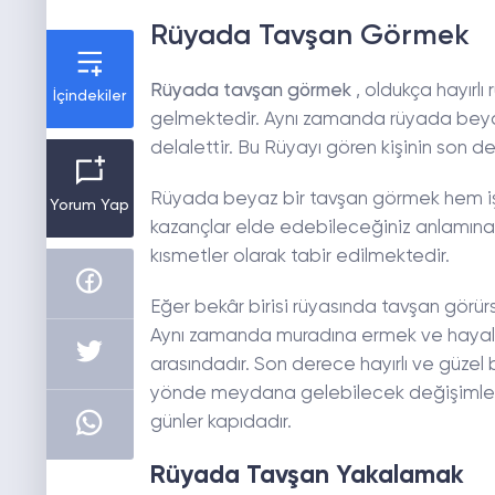
Rüyada Tavşan Görmek
Rüyada tavşan görmek
, oldukça hayırlı
İçindekiler
gelmektedir. Aynı zamanda rüyada beyaz 
delalettir. Bu Rüyayı gören kişinin son de
Rüyada beyaz bir tavşan görmek hem iş
Yorum Yap
kazançlar elde edebileceğiniz anlamına
kısmetler olarak tabir edilmektedir.
Eğer bekâr birisi rüyasında tavşan görürse 
Aynı zamanda muradına ermek ve hayalle
arasındadır. Son derece hayırlı ve güzel b
yönde meydana gelebilecek değişimlere i
günler kapıdadır.
Rüyada Tavşan Yakalamak