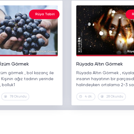
Rüya Tabiri
R
Üzüm Görmek
Rüyada Altın Görmek
üm görmek , bol kazanç ile
Rüyada Altın Görmek , rüyala
r. Kişinin ağız tadının yerinde
insanın hayatının bir parçasıd
 bolluk1
halindeyken ortalama 2-3 sa
78 Okundu
4 dk.
28 Okundu