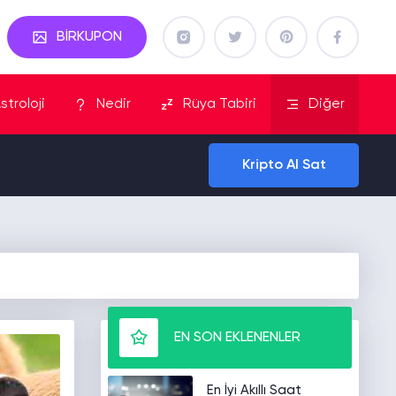
BİRKUPON
stroloji
Nedir
Rüya Tabiri
Diğer
Kripto Al Sat
EN SON EKLENENLER
En İyi Akıllı Saat