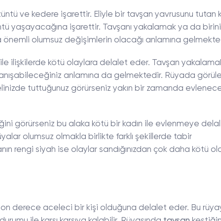
üzüntü ve kedere işarettir. Eliyle bir tavşan yavrusunu tutan k
ntü yaşayacağına işarettir. Tavşanı yakalamak ya da birinin
a önemli olumsuz değişimlerin olacağı anlamına gelmekted
ile ilişkilerde kötü olaylara delalet eder. Tavşan yakalama
anışabileceğiniz anlamına da gelmektedir. Rüyada görül
 elinizde tuttuğunuz görürseniz yakın bir zamanda evlenec
iğini görürseniz bu alaka kötü bir kadın ile evlenmeye dela
yalar olumsuz olmakla birlikte farklı şekillerde tabir
nın rengi siyah ise olaylar sandığınızdan çok daha kötü ol
son derece aceleci bir kişi olduğuna delalet eder. Bu rüya
durumu ile karşı karşıya kalabilir. Rüyasında
tavşan
kestiği