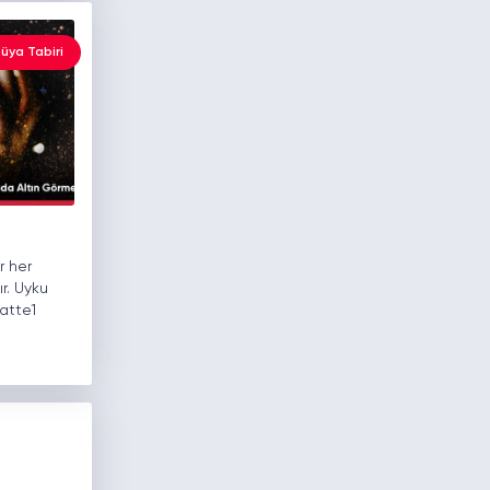
üya Tabiri
r her
ır. Uyku
atte1