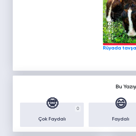
Rüyada tavş
Bu Yazı
🤓
😄
0
Çok Faydalı
Faydalı