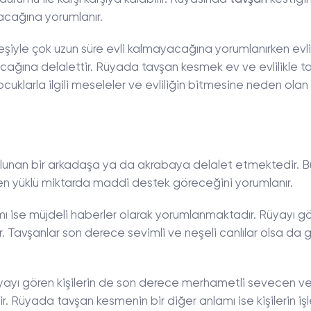
yacağına yorumlanır.
şiyle çok uzun süre evli kalmayacağına yorumlanırken evli 
cağına delalettir. Rüyada tavşan kesmek ev ve evlilikle ta
 çocuklarla ilgili meseleler ve evliliğin bitmesine neden olan
unan bir arkadaşa ya da akrabaya delalet etmektedir. Bu
rden yüklü miktarda maddi destek göreceğini yorumlanır.
 ise müjdeli haberler olarak yorumlanmaktadır. Rüyayı gör
r. Tavşanlar son derece sevimli ve neşeli canlılar olsa da g
yayı gören kişilerin de son derece merhametli sevecen ve
 Rüyada tavşan kesmenin bir diğer anlamı ise kişilerin iş