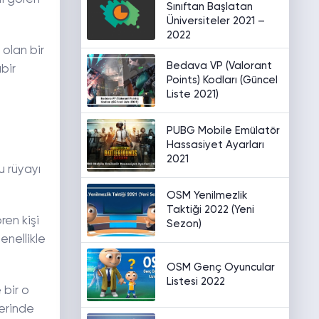
Sınıftan Başlatan
Üniversiteler 2021 –
2022
olan bir
Bedava VP (Valorant
bir
Points) Kodları (Güncel
Liste 2021)
PUBG Mobile Emülatör
Hassasiyet Ayarları
2021
 rüyayı
OSM Yenilmezlik
Taktiği 2022 (Yeni
en kişi
Sezon)
enellikle
OSM Genç Oyuncular
Listesi 2022
 bir o
lerinde