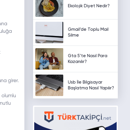
Ekolojik Diyet Nedir?
mına
Gmail’de Toplu Mail
luluğa
Silme
k
Gta 5’te Nasıl Para
Kazanılır?
na girer.
Usb İle Bilgisayar
Başlatma Nasıl Yapılır?
a olumlu
mutlu