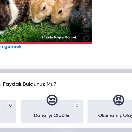
an görmek
yı Faydalı Buldunuz Mu?
😒
😡
0
0
Daha İyi Olabilir
Okumamış Ola