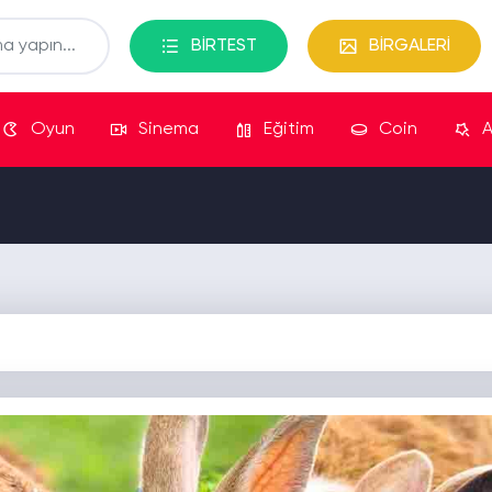
BİRTEST
BİRGALERİ
Oyun
Sinema
Eğitim
Coin
A