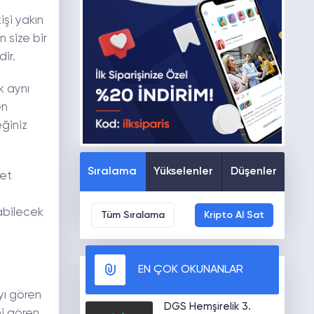
işi yakın
 size bir
ir.
k aynı
en
eğiniz
Sıralama
Yükselenler
Düşenler
let
abilecek
Tüm Sıralama
Kripto Al Sat
EN ÇOK OKUNANLAR
yı gören
DGS Hemşirelik 3.
ni gören