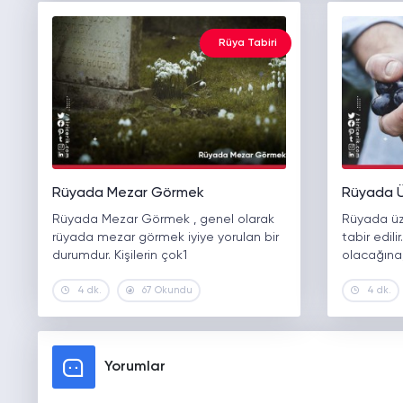
Rüya Tabiri
Rüyada Mezar Görmek
Rüyada 
Rüyada Mezar Görmek , genel olarak
Rüyada üz
rüyada mezar görmek iyiye yorulan bir
tabir edili
durumdur. Kişilerin çok1
olacağına,
4 dk.
67 Okundu
4 dk.
Yorumlar