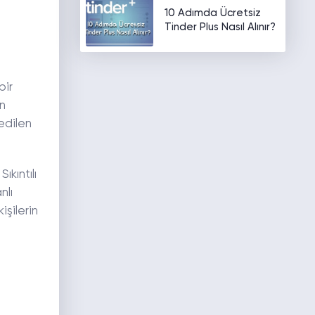
10 Adımda Ücretsiz
Tinder Plus Nasıl Alınır?
bir
in
edilen
kıntılı
nlı
işilerin