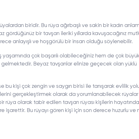
 rüyalardan biridir. Bu rüya ağırbaşlı ve sakin bir kadın anla
gördüğünüz bir tavşan ileriki yıllarda kavuşacağınız mut
rece anlayışlı ve hoşgörülü bir insan olduğu söylenebilir.
 yaşamında çok başarılı olabileceğiniz hem de çok büyü
 gelmektedir. Beyaz tavşanlar elinize geçecek olan yüklü
bu kişi çok zengin ve saygın birisi ile tanışarak evlilik yolu
rini gerçekleştirmek olarak da yorumlanabilecek rüyalar
ir rüya olarak tabir edilen tavşan rüyası kişilerin hayatınd
şarettir. Bu rüyayı gören kişi için son derece huzurlu ve 