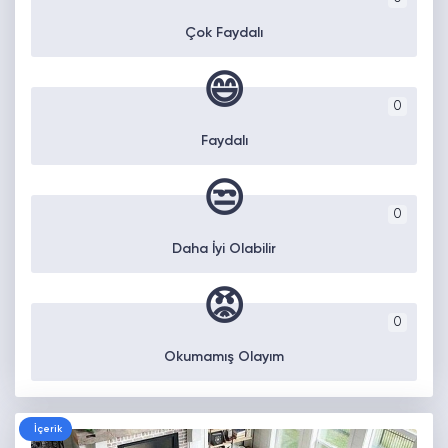
Çok Faydalı
😄
0
Faydalı
😒
0
Daha İyi Olabilir
😡
0
Okumamış Olayım
İçerik