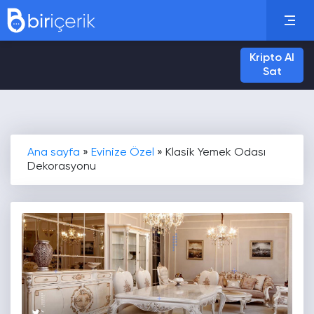
Kripto Al
Sat
Ana sayfa
»
Evinize Özel
»
Klasik Yemek Odası
Dekorasyonu