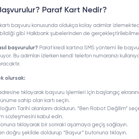
Başvurulur? Paraf Kart Nedir?
 kartı başvuru konusunda oldukça kolay adımlar izlemektedi
ildiği gibi Halkbank şubelerinden de gerçekleştirilebilme
asıl başvurulur?
Paraf kredi kartına SMS yöntemi ile başv
uyor. Bu adımları izlerken kendi telefon numaranızı kullanıy
racaktır.
k olursak:
 adresine tıklayarak başvuru işlemleri için başlangıç ekranın
rünüme sahip olan kartı seçin.
Doğum Tarihi alanlarını doldurun. “Ben Robot Değilim” se
nım sözleşmesini kabul edin.
onuna tıklayarak bir sonraki aşamaya geçiş sağlayın.
en doğru şekilde doldurup “Başvur” butonuna tıklayın.