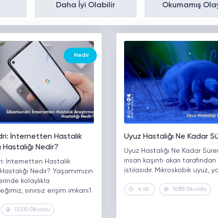
Daha İyi Olabilir
Okumamış Ola
Nedir
ri: İnternetten Hastalık
Uyuz Hastalığı Ne Kadar S
 Hastalığı Nedir?
Uyuz Hastalığı Ne Kadar Süre
insan kaşıntı akarı tarafından
i: İnternetten Hastalık
istilasıdır. Mikroskobik uyuz, y
 Hastalığı Nedir? Yaşamımızın
erinde kolaylıkla
4 dk.
16355 Okundu
eğimiz, sınırsız erişim imkanı1
12210 Okundu