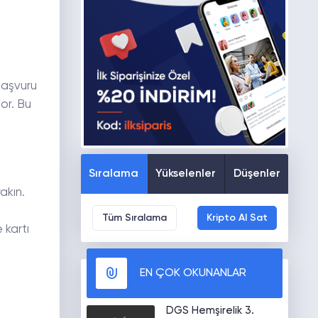
başvuru
or. Bu
Sıralama
Yükselenler
Düşenler
akın.
Tüm Sıralama
Kripto Al Sat
 kartı
EN ÇOK OKUNANLAR
DGS Hemşirelik 3.