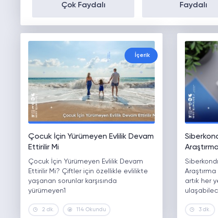
Çok Faydalı
Faydalı
İçerik
Çocuk İçin Yürümeyen Evlilik Devam
Siberkond
Ettirilir Mi
Araştırma
Çocuk İçin Yürümeyen Evlilik Devam
Siberkondr
Ettirilir Mi? Çiftler için özellikle evlilikte
Araştırma
yaşanan sorunlar karşısında
artık her y
yürümeyen1
ulaşabilec
2 dk.
114 Okundu
3 dk.