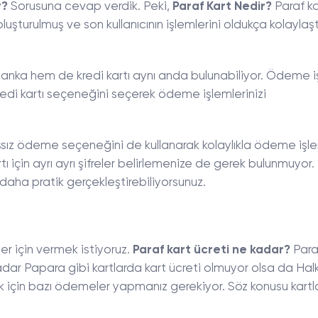
r?
Sorusuna cevap verdik. Peki,
Paraf Kart Nedir?
Paraf ka
luşturulmuş ve son kullanıcının işlemlerini oldukça kolaylaş
banka hem de kredi kartı aynı anda bulunabiliyor. Ödeme i
redi kartı seçeneğini seçerek ödeme işlemlerinizi
ız ödeme seçeneğini de kullanarak kolaylıkla ödeme işlem
rtı için ayrı ayrı şifreler belirlemenize de gerek bulunmuyor.
daha pratik gerçekleştirebiliyorsunuz.
er için vermek istiyoruz.
Paraf kart ücreti ne kadar?
Para
adar Papara gibi kartlarda kart ücreti olmuyor olsa da Ha
k için bazı ödemeler yapmanız gerekiyor. Söz konusu kartla