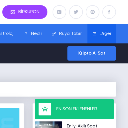
BİRKUPON
stroloji
Nedir
Rüya Tabiri
Diğer
Kripto Al Sat
EN SON EKLENENLER
En İyi Akıllı Saat