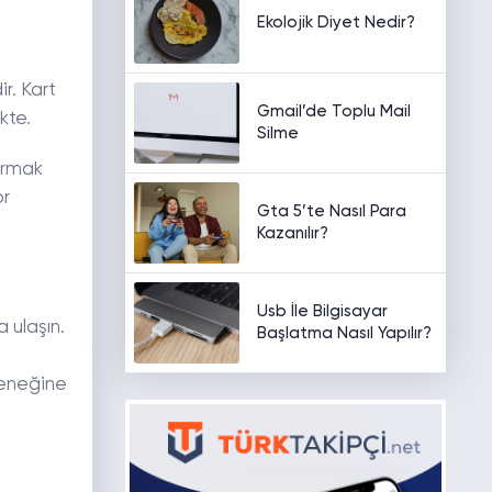
Ekolojik Diyet Nedir?
r. Kart
Gmail’de Toplu Mail
kte.
Silme
urmak
or
Gta 5’te Nasıl Para
Kazanılır?
Usb İle Bilgisayar
a ulaşın.
Başlatma Nasıl Yapılır?
çeneğine