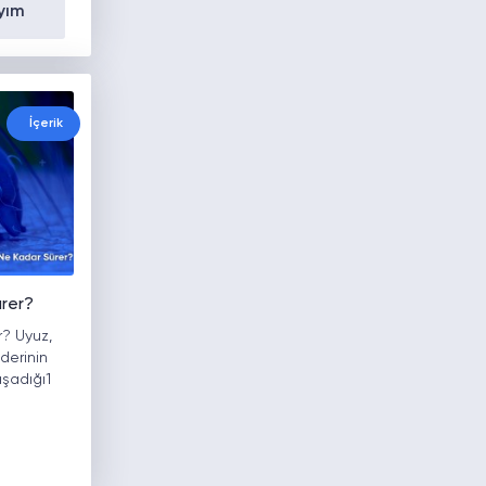
yım
İçerik
ürer?
r? Uyuz,
 derinin
aşadığı1