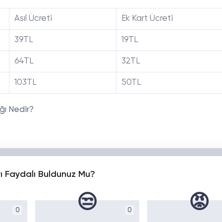
Asıl Ücreti
Ek Kart Ücreti
39TL
19TL
64TL
32TL
103TL
50TL
ığı Nedir?
yı Faydalı Buldunuz Mu?
😒
😡
0
0