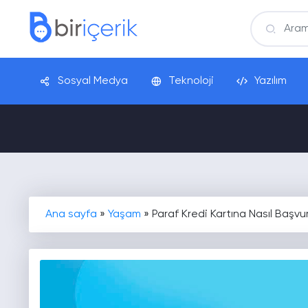
Sosyal Medya
Teknoloji
Yazılım
Ana sayfa
»
Yaşam
»
Paraf Kredi Kartına Nasıl Başvu