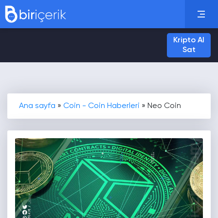
Kripto Al
Sat
Ana sayfa
»
Coin - Coin Haberleri
»
Neo Coin