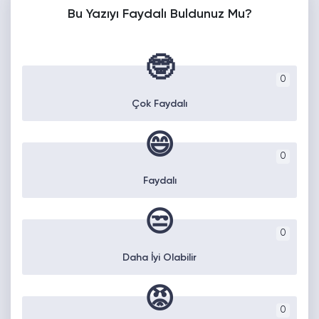
Bu Yazıyı Faydalı Buldunuz Mu?
🤓
0
Çok Faydalı
😄
0
Faydalı
😒
0
Daha İyi Olabilir
😡
0