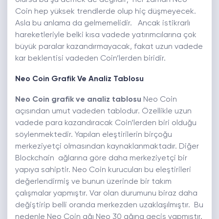
olursa bu şu demek de değildir; her zaman Neo
Coin hep yüksek trendlerde olup hiç düşmeyecek.
Asla bu anlama da gelmemelidir. Ancak istikrarlı
hareketleriyle belki kısa vadede yatırımcılarına çok
büyük paralar kazandırmayacak, fakat uzun vadede
kar beklentisi vadeden Coin’lerden biridir.
Neo Coin Grafik Ve Analiz Tablosu
Neo Coin grafik ve analiz tablosu
Neo Coin
açısından umut vadeden tablodur. Özellikle uzun
vadede para kazandıracak Coin’lerden biri olduğu
söylenmektedir. Yapılan eleştirilerin birçoğu
merkeziyetçi olmasından kaynaklanmaktadır. Diğer
Blockchain ağlarına göre daha merkeziyetçi bir
yapıya sahiptir. Neo Coin kurucuları bu eleştirileri
değerlendirmiş ve bunun üzerinde bir takım
çalışmalar yapmıştır. Var olan durumunu biraz daha
değiştirip belli oranda merkezden uzaklaşılmıştır. Bu
nedenle Neo Coin ağı Neo 30 ağına geçiş yapmıştır.