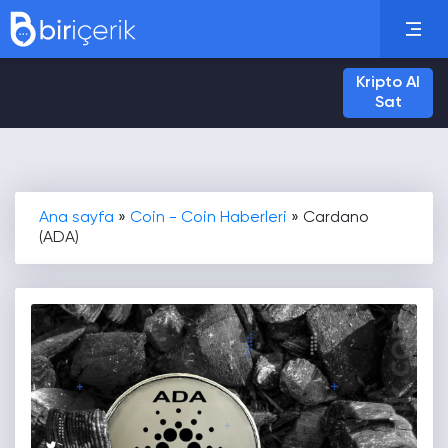
Kripto Al
Sat
Ana sayfa
»
Coin - Coin Haberleri
»
Cardano
(ADA)