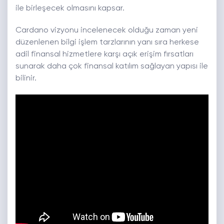
ile birleşecek olmasını kapsar.
Cardano vizyonu incelenecek olduğu zaman yeni
düzenlenen bilgi işlem tarzlarının yanı sıra herkese
adil finansal hizmetlere karşı açık erişim fırsatları
sunarak daha çok finansal katılım sağlayan yapısı ile
bilinir.