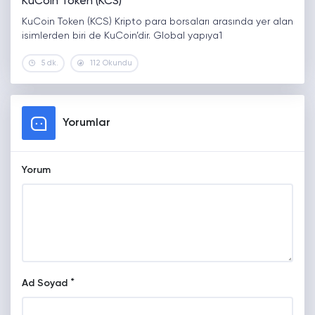
KuCoin Token (KCS)
KuCoin Token (KCS) Kripto para borsaları arasında yer alan
isimlerden biri de KuCoin’dir. Global yapıya1
5 dk.
112 Okundu
Yorumlar
Yorum
*
Ad Soyad