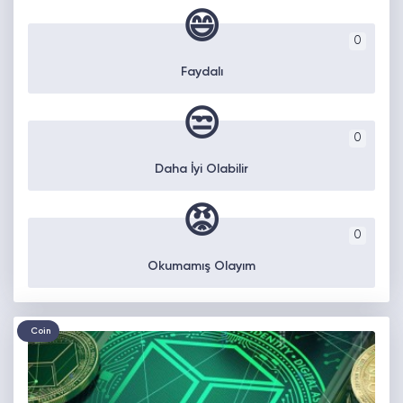
😄
0
Faydalı
😒
0
Daha İyi Olabilir
😡
0
Okumamış Olayım
Coin