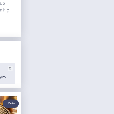
, 2
m hiç
0
yım
Coin