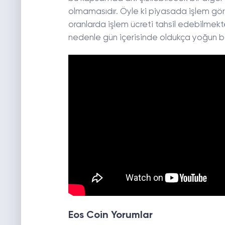
olmamasıdır. Öyle ki piyasada işlem görme
oranlarda işlem ücreti tahsil edebilmek
nedenle gün içerisinde oldukça yoğun bi
Eos Coin Yorumlar