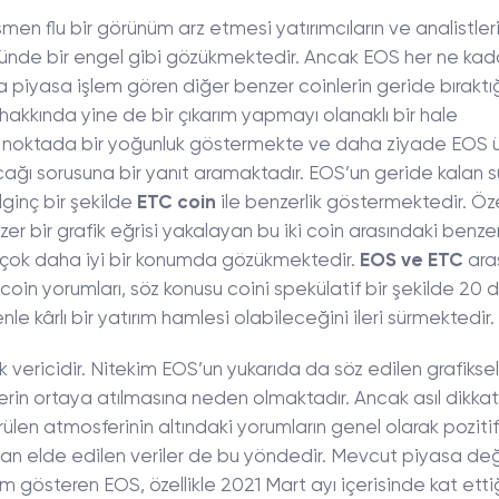
men flu bir görünüm arz etmesi yatırımcıların ve analistler
önünde bir engel gibi gözükmektedir. Ancak EOS her ne ka
 piyasa işlem gören diğer benzer coinlerin geride bıraktı
 hakkında yine de bir çıkarım yapmayı olanaklı bir hale
 noktada bir yoğunluk göstermekte ve daha ziyade EOS ü
acağı sorusuna bir yanıt aramaktadır. EOS’un geride kalan 
lginç bir şekilde
ETC coin
ile benzerlik göstermektedir. Öze
zer bir grafik eğrisi yakalayan bu iki coin arasındaki benzer
çok daha iyi bir konumda gözükmektedir.
EOS ve ETC
ara
 coin yorumları, söz konusu coini spekülatif bir şekilde 20 
 kârlı bir yatırım hamlesi olabileceğini ileri sürmektedir.
 vericidir. Nitekim EOS’un yukarıda da söz edilen grafiksel
erin ortaya atılmasına neden olmaktadır. Ancak asıl dikkat
rülen atmosferinin altındaki yorumların genel olarak pozitif
n elde edilen veriler de bu yöndedir. Mevcut piyasa de
ım gösteren EOS, özellikle 2021 Mart ayı içerisinde kat etti