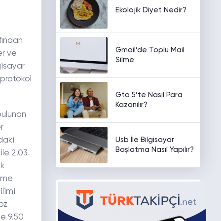
Ekolojik Diyet Nedir?
fından
Gmail’de Toplu Mail
er ve
Silme
gisayar
 protokol
Gta 5’te Nasıl Para
Kazanılır?
bulunan
r
Usb İle Bilgisayar
daki
Başlatma Nasıl Yapılır?
ile 2.03
ek
leme
ilimi
söz
de 9.50