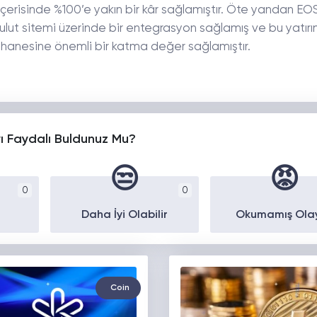
n içerisinde %100’e yakın bir kâr sağlamıştır. Öte yandan EOS
lut sitemi üzerinde bir entegrasyon sağlamış ve bu yatırı
 hanesine önemli bir katma değer sağlamıştır.
yı Faydalı Buldunuz Mu?
😒
😡
0
0
Daha İyi Olabilir
Okumamış Ola
Coin