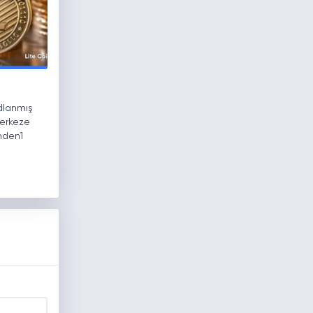
odlanmış
merkeze
nden1