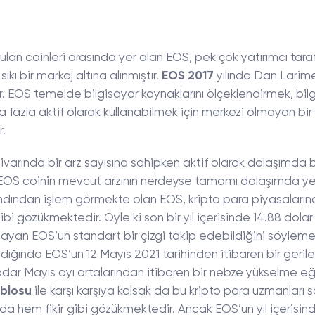
lan coinleri arasında yer alan EOS, pek çok yatırımcı tara
sıkı bir markaj altına alınmıştır.
EOS 2017
yılında Dan Larim
ir. EOS temelde bilgisayar kaynaklarını ölçeklendirmek, bil
fazla aktif olarak kullanabilmek için merkezi olmayan bir
.
varında bir arz sayısına sahipken aktif olarak dolaşımda 
ni EOS coinin mevcut arzının nerdeyse tamamı dolaşımda ye
ndından işlem görmekte olan EOS, kripto para piyasaların
 gözükmektedir. Öyle ki son bir yıl içerisinde 14.88 dolar 
ayan EOS’un standart bir çizgi takip edebildiğini söylem
ıldığında EOS’un 12 Mayıs 2021 tarihinden itibaren bir geri
adar Mayıs ayı ortalarından itibaren bir nebze yükselme eğ
ablosu
ile karşı karşıya kalsak da bu kripto para uzmanları 
nda hem fikir gibi gözükmektedir. Ancak EOS’un yıl içerisin