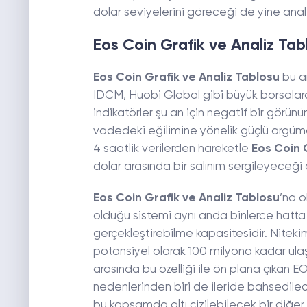
dolar seviyelerini göreceği de yine anali
Eos Coin Grafik ve Analiz Tab
Eos Coin Grafik ve Analiz Tablosu
bu a
IDCM, Huobi Global gibi büyük borsalard
indikatörler şu an için negatif bir görü
vadedeki eğilimine yönelik güçlü argü
4 saatlik verilerden hareketle
Eos Coin 
dolar arasında bir salınım sergileyeceği
Eos Coin Grafik ve Analiz Tablosu
’na o
olduğu sistemi aynı anda binlerce hatta
gerçekleştirebilme kapasitesidir. Niteki
potansiyel olarak 100 milyona kadar ulaş
arasında bu özelliği ile ön plana çıkan E
nedenlerinden biri de ileride bahsedile
bu kapsamda altı çizilebilecek bir diğer