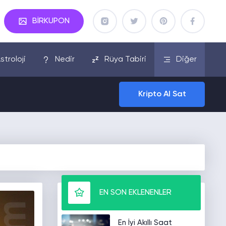
BİRKUPON
stroloji
Nedir
Rüya Tabiri
Diğer
Kripto Al Sat
EN SON EKLENENLER
En İyi Akıllı Saat