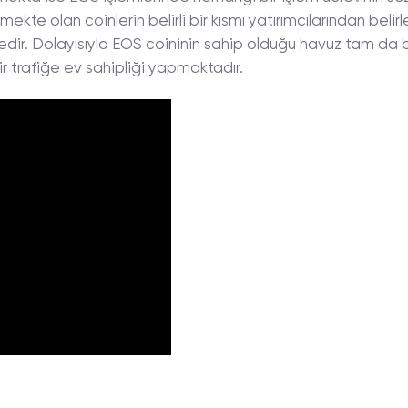
kte olan coinlerin belirli bir kısmı yatırımcılarından belir
tedir. Dolayısıyla EOS coininin sahip olduğu havuz tam da 
r trafiğe ev sahipliği yapmaktadır.