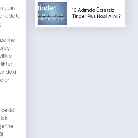
in coin
10 Adımda Ücretsiz
dar adeta
Tinder Plus Nasıl Alınır?
ğı
zerine
süreç
llikle
likten
sındaki
dolar
 çekici
 bir
ğerine
ği