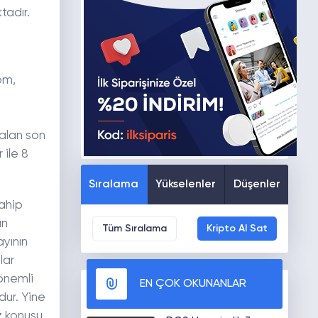
tadır.
om,
alan son
 ile 8
Sıralama
Yükselenler
Düşenler
sahip
ın
Tüm Sıralama
Kripto Al Sat
ayının
lar
 önemli
EN ÇOK OKUNANLAR
dur. Yine
z konusu