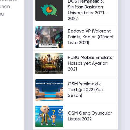
DGS Hemşirelik 3.
lenen
Sınıftan Başlatan
Üniversiteler 2021 –
bu
2022
Bedava VP (Valorant
Points) Kodları (Güncel
Liste 2021)
PUBG Mobile Emülatör
Hassasiyet Ayarları
2021
OSM Yenilmezlik
Taktiği 2022 (Yeni
Sezon)
OSM Genç Oyuncular
Listesi 2022