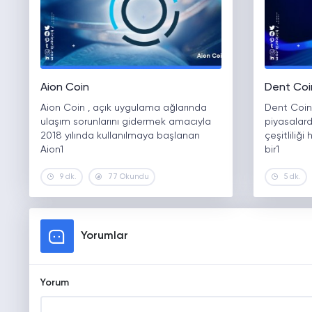
Aion Coin
Dent Coi
Aion Coin , açık uygulama ağlarında
Dent Coin
ulaşım sorunlarını gidermek amacıyla
piyasalar
2018 yılında kullanılmaya başlanan
çeşitliliğ
Aion1
bir1
9 dk.
77 Okundu
5 dk.
Yorumlar
Yorum