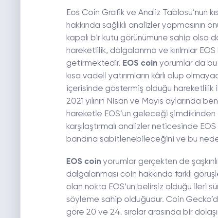
Eos Coin Grafik ve Analiz Tablosu’nun kıs
hakkında sağlıklı analizler yapmasının 
kapalı bir kutu görünümüne sahip olsa da
hareketlilik, dalgalanma ve kırılmlar EOS
getirmektedir.
EOS coin
yorumlar da bu
kısa vadeli yatırımların kârlı olup olmay
içerisinde göstermiş olduğu hareketlilik i
2021 yılının Nisan ve Mayıs aylarında ben
hareketle EOS’un geleceği şimdikinden 
karşılaştırmalı analizler neticesinde EOS
bandına sabitlenebileceğini ve bu nedenle
EOS coin
yorumlar gerçekten de şaşkınlık
dalgalanması coin hakkında farklı görüşl
olan nokta EOS’un belirsiz olduğu ileri sü
söyleme sahip olduğudur. Coin Gecko’da
göre 20 ve 24. sıralar arasında bir dolaş