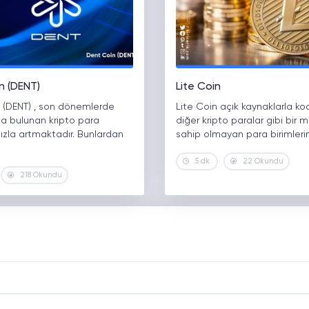
n (DENT)
Lite Coin
 (DENT) , son dönemlerde
Lite Coin açık kaynaklarla k
da bulunan kripto para
diğer kripto paralar gibi bir 
i hızla artmaktadır. Bunlardan
sahip olmayan para birimleri
5 dk.
22 Okundu
218 Okundu