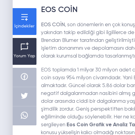
EOS COİN
EOS COİN
, son dönemlerin en çok konuşu
İçindekiler
yakından takip edildiği gibi ilgililerce de 
Brendan Blumer tarafından geliştirilmişt
işletim donanımını ve depolamasını daha 
olarak kurumsal bağlamda tasarlanmıştır
Yorum Yap
EOS toplamda 1 milyar 30 milyon adet ci
coin sayısı 954 milyon civarındadır. Ya
almaktadır. Güncel olarak 5.86 dolar ba
negatif dalgalanmadan nasibini almış gibi
dolar arasında ciddi bir dalgalanma yaş
şimdilik zordur. Geniş perspektiften bak
eğiliminde olduğu söylenebilir. Her ne k
sergileyen
Eos Coin Grafik ve Analiz T
konusu yükselişin kalıcı olmadığı noktası