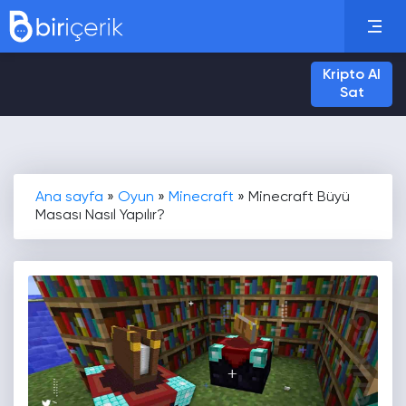
Kripto Al
Sat
Ana sayfa
»
Oyun
»
Minecraft
»
Minecraft Büyü
Masası Nasıl Yapılır?