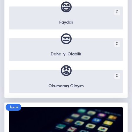
😄
0
Faydalı
😒
0
Daha İyi Olabilir
😡
0
Okumamış Olayım
İçerik