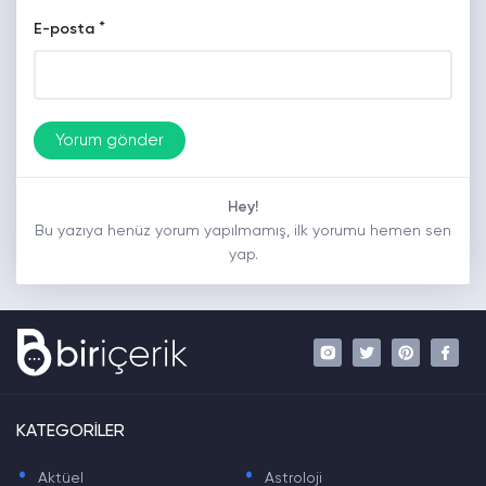
*
E-posta
Hey!
Bu yazıya henüz yorum yapılmamış, ilk yorumu hemen sen
yap.
KATEGORİLER
.
.
Aktüel
Astroloji