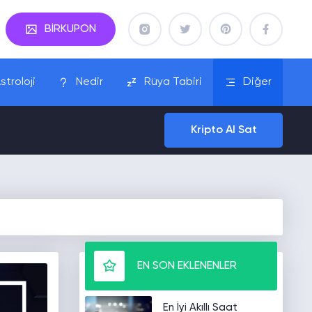
BİRKUPON
stroloji
Nedir
Rüya Tabiri
Diğer
Kripto Al Sat
EN SON EKLENENLER
En İyi Akıllı Saat