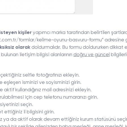
steyen kişiler
yapımcı marka tarafından belirtilen şartlar
.com.tr/formlar/kelime-oyunu-basvuru-formu” adresine g
siksiz olarak
doldurmalıdır. Bu formu doldururken dikkat
ulunan iletişim bilgisi alanlarının
doğru ve güncel
bilgiler
ektiğiniz selfie fotoğrafınızı ekleyin.
le eşleşen isminizi ve soyisminizi girin.
aktif kullandığınız mail adresinizi ekleyin.
urulabilmesi için cep telefonu numaranızı girin.
iyetinizi seçin.
ttiğiniz il bilgisini girin.
iz ya da aktif olarak devam ettiğiniz kurum statüsünü seçi
aylı bir şekilde ailenizden baba mesleği, anne mesleği, 