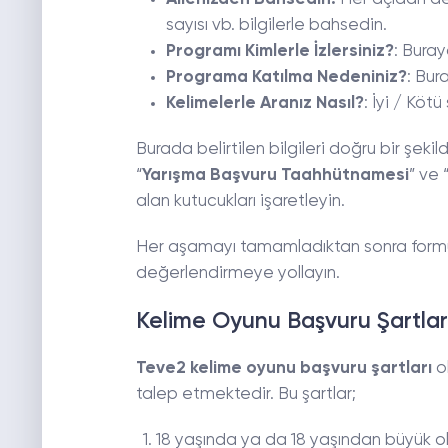
sayısı vb. bilgilerle bahsedin.
Programı Kimlerle İzlersiniz?
: Buraya
Programa Katılma Nedeniniz?
: Bur
Kelimelerle Aranız Nasıl?
: İyi / Köt
Burada belirtilen bilgileri doğru bir şeki
“
Yarışma Başvuru Taahhütnamesi
” ve 
alan kutucukları işaretleyin.
Her aşamayı tamamladıktan sonra formun
değerlendirmeye yollayın.
Kelime Oyunu Başvuru Şartlar
Teve2 kelime oyunu başvuru şartları
ol
talep etmektedir. Bu şartlar;
18 yaşında ya da 18 yaşından büyük o