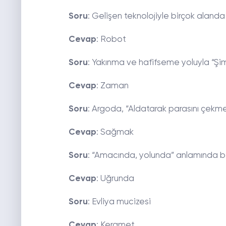
Soru
: Gelişen teknolojiyle birçok aland
Cevap
: Robot
Soru
: Yakınma ve hafifseme yoluyla “Şim
Cevap
: Zaman
Soru
: Argoda, “Aldatarak parasını çekm
Cevap
: Sağmak
Soru
: “Amacında, yolunda” anlamında bi
Cevap
: Uğrunda
Soru
: Evliya mucizesi
Cevap
: Keramet