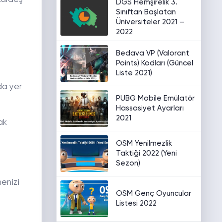
DGS Hemşirelik 3.
Sınıftan Başlatan
Üniversiteler 2021 –
2022
Bedava VP (Valorant
Points) Kodları (Güncel
Liste 2021)
nda yer
PUBG Mobile Emülatör
Hassasiyet Ayarları
2021
ak
OSM Yenilmezlik
Taktiği 2022 (Yeni
Sezon)
menizi
OSM Genç Oyuncular
Listesi 2022