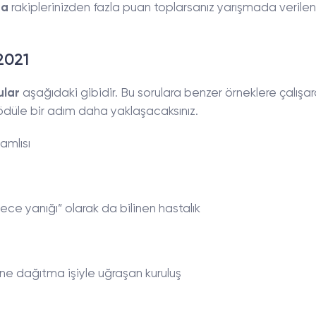
da
rakiplerinizden fazla puan toplarsanız yarışmada verile
2021
ular
aşağıdaki gibidir. Bu sorulara benzer örneklere çalışa
ödüle bir adım daha yaklaşacaksınız.
amlısı
Gece yanığı” olarak da bilinen hastalık
e dağıtma işiyle uğraşan kuruluş