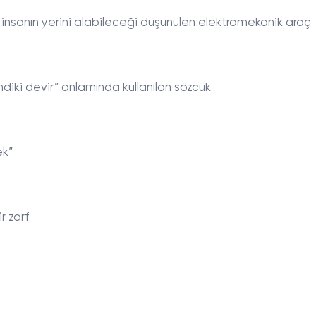
a insanın yerini alabileceği düşünülen elektromekanik araç
diki devir” anlamında kullanılan sözcük
ek”
r zarf