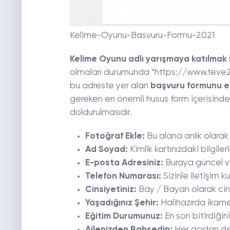
Kelime-Oyunu-Basvuru-Formu-2021
Kelime Oyunu adlı yarışmaya katılmak i
olmaları durumunda “https://www.teve2
bu adreste yer alan
başvuru formunu ek
gereken en önemli husus form içerisinde b
doldurulmasıdır.
Fotoğraf Ekle:
Bu alana anlık olarak ç
Ad Soyad:
Kimlik kartınızdaki bilgiler
E-posta Adresiniz:
Buraya güncel ve 
Telefon Numarası:
Sizinle iletişim k
Cinsiyetiniz:
Bay / Bayan olarak cins
Yaşadığınız Şehir:
Halihazırda ikamet e
Eğitim Durumunuz:
En son bitirdiğin
Ailenizden Bahsedin:
Her açıdan det