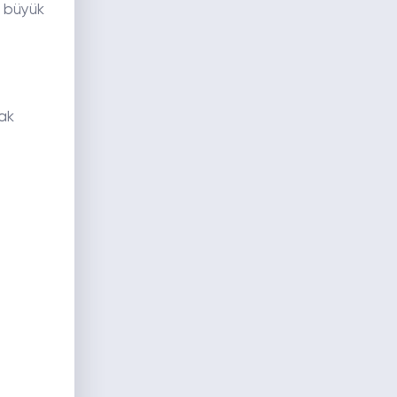
n büyük
rak