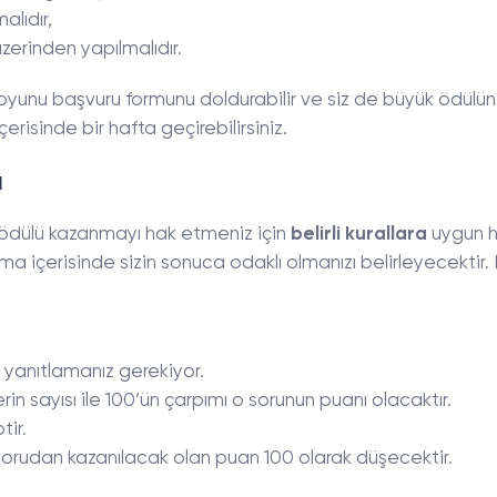
alıdır,
zerinden yapılmalıdır.
oyunu başvuru formunu doldurabilir ve siz de büyük ödülün
erisinde bir hafta geçirebilirsiniz.
ı
 ödülü kazanmayı hak etmeniz için
belirli kurallara
uygun h
ma içerisinde sizin sonuca odaklı olmanızı belirleyecektir.
yanıtlamanız gerekiyor.
erin sayısı ile 100’ün çarpımı o sorunun puanı olacaktır.
tir.
n sorudan kazanılacak olan puan 100 olarak düşecektir.