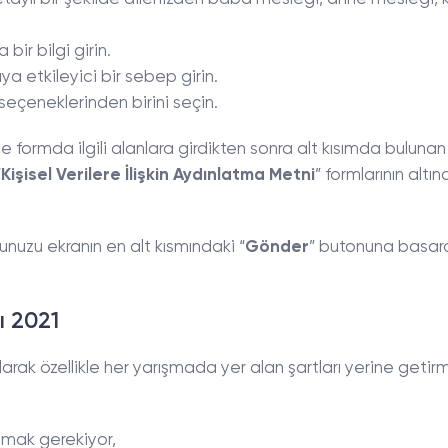
 bir bilgi girin.
aya etkileyici bir sebep girin.
ü seçeneklerinden birini seçin.
lde formda ilgili alanlara girdikten sonra alt kısımda bulunan
“
Kişisel Verilere İlişkin Aydınlatma Metni
” formlarının altı
uzu ekranın en alt kısmındaki “
Gönder
” butonuna basar
ı 2021
arak özellikle her yarışmada yer alan şartları yerine getir
lmak gerekiyor,