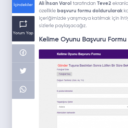
Ali İhsan Varol
tarafından
Teve2
ekranla
İçindekiler
özellikle
başvuru formu doldurularak
ka
içeriğimizde yarışmaya katılmak için iht
sizlerle paylaşacağız.
Yorum Yap
Kelime Oyunu Başvuru Formu 