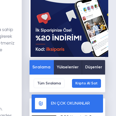
a sahip
irerek
 etmeniz
le
Sıralama
Yükselenler
Düşenler
Tüm Sıralama
Kripto Al Sat
EN ÇOK OKUNANLAR
n.
kardeş