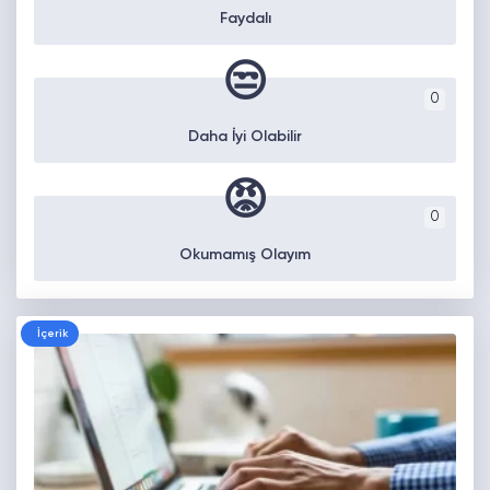
Faydalı
😒
0
Daha İyi Olabilir
😡
0
Okumamış Olayım
İçerik