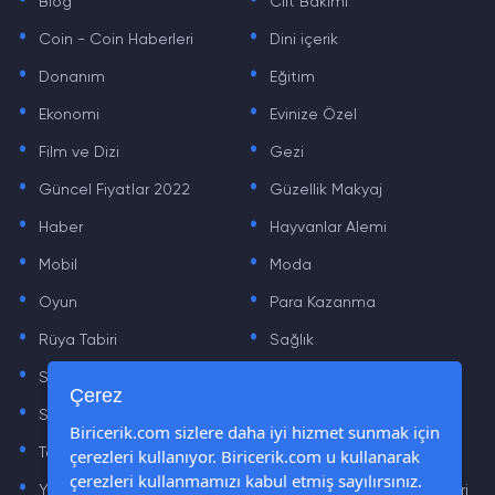
Blog
Cilt Bakımı
.
.
Coin - Coin Haberleri
Dini içerik
.
.
Donanım
Eğitim
.
.
Ekonomi
Evinize Özel
.
.
Film ve Dizi
Gezi
.
.
Güncel Fiyatlar 2022
Güzellik Makyaj
.
.
Haber
Hayvanlar Alemi
.
.
Mobil
Moda
.
.
Oyun
Para Kazanma
.
.
Rüya Tabiri
Sağlık
.
.
Sinema
Sosyal Medya Haberleri
.
.
Çerez
Sözler
Tarih
.
.
Biricerik.com sizlere daha iyi hizmet sunmak için
çerezleri kullanıyor. Biricerik.com u kullanarak
Teknoloji Haberleri
Yaşam
.
.
çerezleri kullanmamızı kabul etmiş sayılırsınız.
Yazılım Haberleri
Yiyecek Önerileri ve Tarifleri