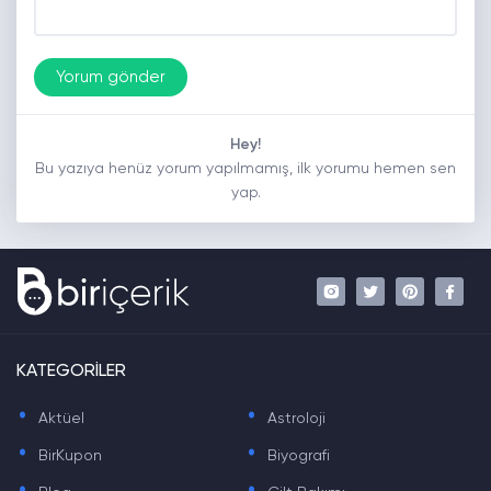
Hey!
Bu yazıya henüz yorum yapılmamış, ilk yorumu hemen sen
yap.
KATEGORİLER
.
.
Aktüel
Astroloji
.
.
BirKupon
Biyografi
.
.