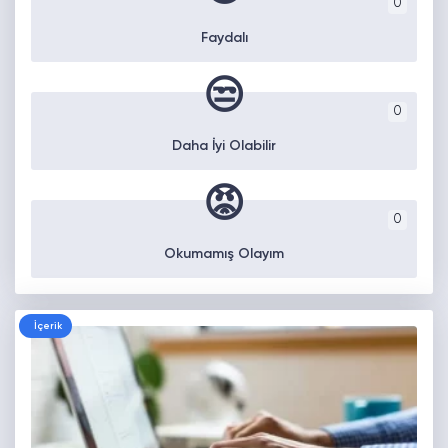
0
Faydalı
😒
0
Daha İyi Olabilir
😡
0
Okumamış Olayım
İçerik