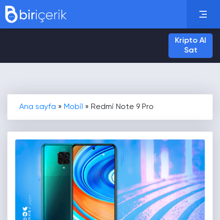
Kripto Al
Sat
Ana sayfa
»
Mobil
»
Redmi Note 9 Pro