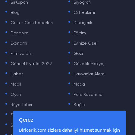
BirKupon
Biyografi
.
.
Blog
Cilt Bakımı
.
.
Coin - Coin Haberleri
Dini içerik
.
.
Donanım
Eğitim
.
.
Ekonomi
Evinize Özel
.
.
Film ve Dizi
Gezi
.
.
Güncel Fiyatlar 2022
Güzellik Makyaj
.
.
Haber
Hayvanlar Alemi
.
.
Mobil
Moda
.
.
Oyun
Para Kazanma
.
.
Rüya Tabiri
Sağlık
.
.
Sinema
Sosyal Medya Haberleri
.
.
Çerez
Sözler
Tarih
.
.
Biricerik.com sizlere daha iyi hizmet sunmak için