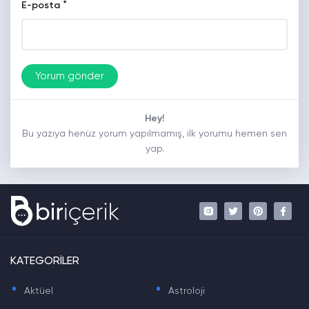
*
E-posta
Hey!
Bu yazıya henüz yorum yapılmamış, ilk yorumu hemen sen
yap.
KATEGORİLER
.
.
Aktüel
Astroloji
.
.