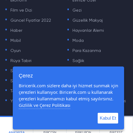
Ekonomi
Evinize Özel
.
.
Film ve Dizi
Gezi
.
.
Güncel Fiyatlar 2022
Güzellik Makyaj
.
.
Haber
Hayvanlar Alemi
.
.
Mobil
Moda
.
.
Oyun
Para Kazanma
.
.
Rüya Tabiri
Sağlık
.
.
Sinema
Sosyal Medya Haberleri
.
.
Çerez
Sözler
Tarih
.
.
Biricerik.com sizlere daha iyi hizmet sunmak için
çerezleri kullanıyor. Biricerik.com u kullanarak
Teknoloji Haberleri
Yaşam
.
.
çerezleri kullanmamızı kabul etmiş sayılırsınız.
Yazılım Haberleri
Yiyecek Önerileri ve Tarifleri
Gizlilik ve Çerez Politikası
Kabul Et
© Tüm Hakları Saklıdır © 2019 - 2021 biricerik.com
ANASAYFA
BİRCOİN
BİRKUPON
BİRTEST