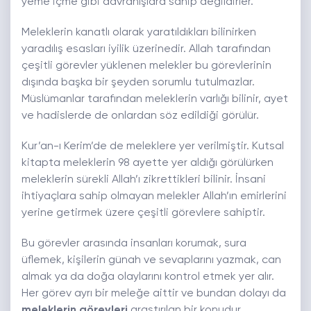
yeme içme gibi davranışlara sahip değildirler.
Meleklerin kanatlı olarak yaratıldıkları bilinirken
yaradılış esasları iyilik üzerinedir. Allah tarafından
çeşitli görevler yüklenen melekler bu görevlerinin
dışında başka bir şeyden sorumlu tutulmazlar.
Müslümanlar tarafından meleklerin varlığı bilinir, ayet
ve hadislerde de onlardan söz edildiği görülür.
Kur’an-ı Kerim’de de meleklere yer verilmiştir. Kutsal
kitapta meleklerin 98 ayette yer aldığı görülürken
meleklerin sürekli Allah’ı zikrettikleri bilinir. İnsani
ihtiyaçlara sahip olmayan melekler Allah’ın emirlerini
yerine getirmek üzere çeşitli görevlere sahiptir.
Bu görevler arasında insanları korumak, sura
üflemek, kişilerin günah ve sevaplarını yazmak, can
almak ya da doğa olaylarını kontrol etmek yer alır.
Her görev ayrı bir meleğe aittir ve bundan dolayı da
meleklerin görevleri
araştırılan bir konudur.