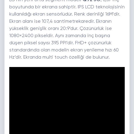
LG’nin yeni orta segment modeli
Q92 5G
, 6,67 inç
boyutunda bir ekrana sahiptir. IPS LCD teknolojisinin
kullanıldığı ekran sensörlüdür. Renk derinliği 16M’dir.
Ekran alanı ise 107,4 santimetrekaredir. Ekranın
yükseklik genişlik oranı 20:9’dur. Çözünürlük ise
1080×2400 pikseldir. Aynı zamanda inç başına
düşen piksel sayısı 395 PPI’dir. FHD+ çözünürlük
standardında olan modelin ekran yenileme hızı 60
Hz’dir. Ekranda multi touch özelliği de bulunur.