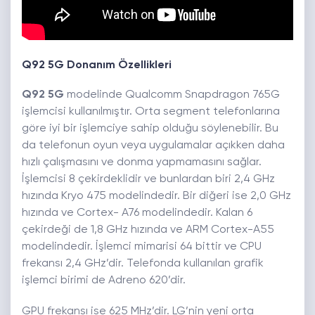
Q92 5G Donanım Özellikleri
Q92 5G
modelinde Qualcomm Snapdragon 765G
işlemcisi kullanılmıştır. Orta segment telefonlarına
göre iyi bir işlemciye sahip olduğu söylenebilir. Bu
da telefonun oyun veya uygulamalar açıkken daha
hızlı çalışmasını ve donma yapmamasını sağlar.
İşlemcisi 8 çekirdeklidir ve bunlardan biri 2,4 GHz
hızında Kryo 475 modelindedir. Bir diğeri ise 2,0 GHz
hızında ve Cortex- A76 modelindedir. Kalan 6
çekirdeği de 1,8 GHz hızında ve ARM Cortex-A55
modelindedir. İşlemci mimarisi 64 bittir ve CPU
frekansı 2,4 GHz’dir. Telefonda kullanılan grafik
işlemci birimi de Adreno 620’dir.
GPU frekansı ise 625 MHz’dir. LG’nin yeni orta