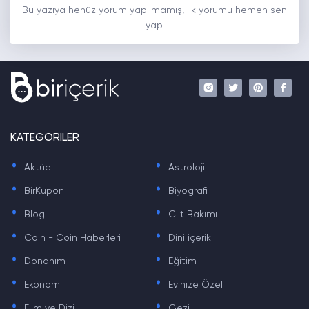
Bu yazıya henüz yorum yapılmamış, ilk yorumu hemen sen
yap.
KATEGORİLER
.
.
Aktüel
Astroloji
.
.
BirKupon
Biyografi
.
.
Blog
Cilt Bakımı
.
.
Coin - Coin Haberleri
Dini içerik
.
.
Donanım
Eğitim
.
.
Ekonomi
Evinize Özel
.
.
Film ve Dizi
Gezi