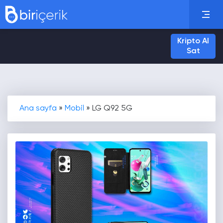
Kripto Al
Sat
Ana sayfa
»
Mobil
»
LG Q92 5G