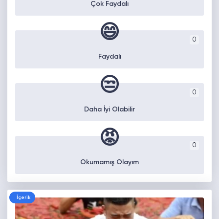
Çok Faydalı
😄
0
Faydalı
😒
0
Daha İyi Olabilir
😡
0
Okumamış Olayım
İçerik