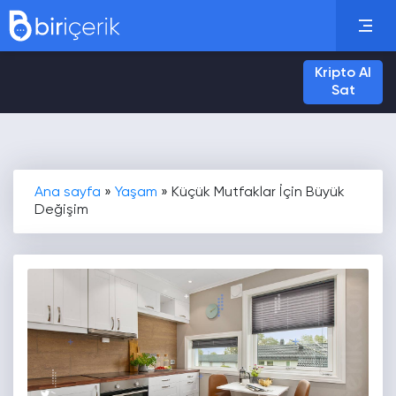
Kripto Al
Sat
Ana sayfa
»
Yaşam
»
Küçük Mutfaklar İçin Büyük
Değişim