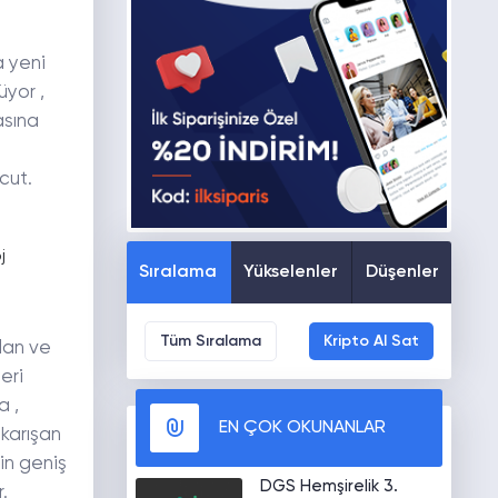
a yeni
üyor ,
asına
cut.
Sıralama
Yükselenler
Düşenler
Tüm Sıralama
Kripto Al Sat
ılan ve
eri
a ,
EN ÇOK OKUNANLAR
 karışan
çin geniş
DGS Hemşirelik 3.
.