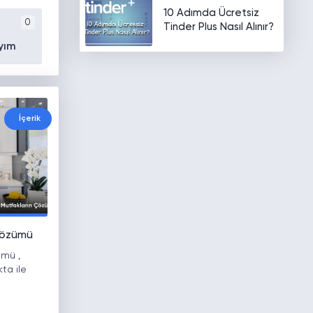
10 Adımda Ücretsiz
0
Tinder Plus Nasıl Alınır?
yım
İçerik
Çözümü
ümü ,
ta ile