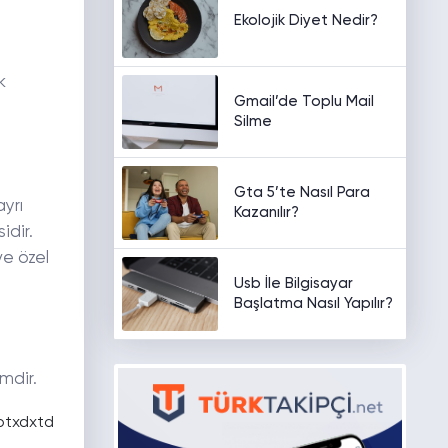
Ekolojik Diyet Nedir?
k
Gmail’de Toplu Mail
Silme
Gta 5’te Nasıl Para
ayrı
Kazanılır?
idir.
ve özel
Usb İle Bilgisayar
Başlatma Nasıl Yapılır?
imdir.