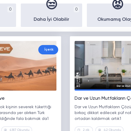
😒
😡
0
0
Daha İyi Olabilir
Okumamış Ola
İçerik
ve
Dar ve Uzun Mutfakların 
ok kişinin severek tükettiği
Dar ve Uzun Mutfakların Çöz
arasında yer alırken Türk
birkaç dikkat edilecek püf nok
ildiğinde fala bakmak da1
ortadan kaldırmak artık1
4187 Okundu
2 dk.
42 Okundu