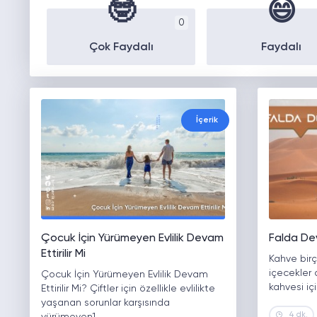
🤓
😄
0
Çok Faydalı
Faydalı
İçerik
Çocuk İçin Yürümeyen Evlilik Devam
Falda De
Ettirilir Mi
Kahve birç
içecekler 
Çocuk İçin Yürümeyen Evlilik Devam
kahvesi iç
Ettirilir Mi? Çiftler için özellikle evlilikte
yaşanan sorunlar karşısında
4 dk.