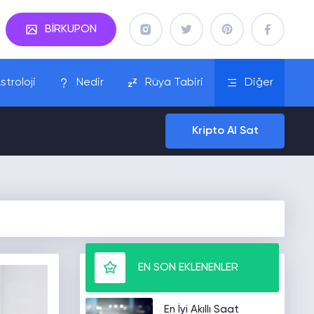
BİRKUPON
stroloji
Nedir
Rüya Tabiri
Diğer
Kripto Al Sat
EN SON EKLENENLER
En İyi Akıllı Saat