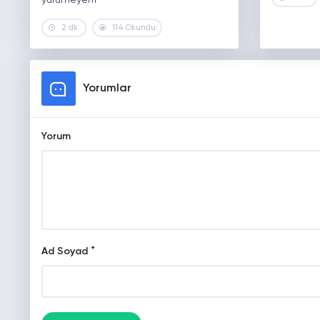
yürümeyen1
2 dk.
114 Okundu
Yorumlar
Yorum
*
Ad Soyad