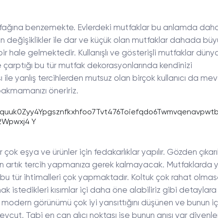
mutfağına benzemekte. Evlerdeki mutfaklar bu anlamda dah
n değişiklikler ile dar ve küçük olan mutfaklar dahada büy
ir hale gelmektedir. Kullanışlı ve gösterişli mutfaklar düny
öze çarptığı bu tür mutfak dekorasyonlarında kendinizi
sı ile yanlış tercihlerden mutsuz olan birçok kullanıcı da mev
 bakmamanızı öneririz.
ok eşya ve ürünler için fedakarlıklar yapılır. Gözden çıkar
çin artık tercih yapmanıza gerek kalmayacak. Mutfaklarda y
e bu tür ihtimalleri çok yapmaktadır. Koltuk çok rahat olmas
 istedikleri kısımlar içi daha öne alabiliriz gibi detaylara
l ve modern görünümü çok iyi yansıttığını düşünen ve bunun i
evcut. Tabi en can alıcı noktası ise bunun anısı var diyenler