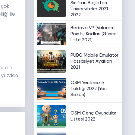
Sınıftan Başlatan
e çok
Üniversiteler 2021 –
iği ile
2022
Bedava VP (Valorant
Points) Kodları (Güncel
Liste 2021)
PUBG Mobile Emülatör
Hassasiyet Ayarları
2021
lar da
O yüzden
OSM Yenilmezlik
Taktiği 2022 (Yeni
Sezon)
OSM Genç Oyuncular
Listesi 2022