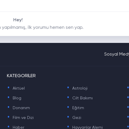
Hey!
 yapılmamış, ilk yorumu hemen sen yap.
Sosyal Medy
KATEGORİLER
.
.
Aktüel
Astroloji
.
.
Blog
Cilt Bakımı
.
.
Donanım
Eğitim
.
.
Film ve Dizi
Gezi
.
.
Haber
Hayvanlar Alemi