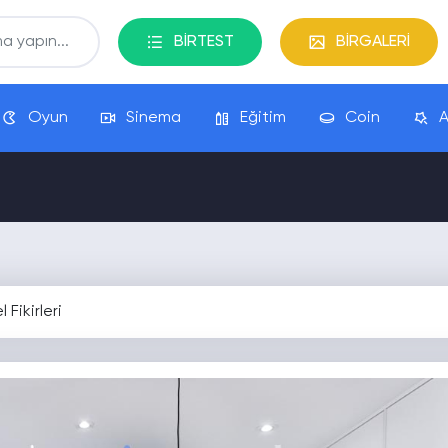
BİRTEST
BİRGALERİ
Oyun
Sinema
Eğitim
Coin
A
Fikirleri