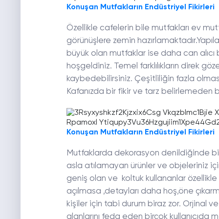
Konuşan Mutfakların Endüstriyel Fikirleri
Özellikle cafelerin bile mutfakları ev 
görünüşlere zemin hazırlamaktadır.Yapıla
büyük olan mutfaklar ise daha can alıcı b
hoşgeldiniz. Temel farklılıkların direk g
kaybedebilirsiniz. Çeşitliliğin fazla olma
Kafanızda bir fikir ve tarz belirlemeden
Konuşan Mutfakların Endüstriyel Fikirleri
Mutfaklarda dekorasyon denildiğinde bir ç
asla atılamayan ürünler ve objeleriniz i
geniş olan ve koltuk kullananlar özellikl
açılmasa ,detayları daha hoş,öne çıkarmak
kişiler için tabi durum biraz zor. Orjina
alanlarını feda eden birçok kullanıcıda m