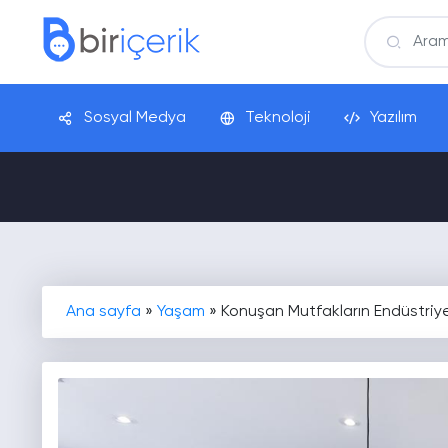
Sosyal Medya
Teknoloji
Yazılım
Ana sayfa
»
Yaşam
»
Konuşan Mutfakların Endüstriyel 