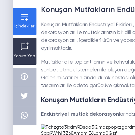
Konuşan Mutfakların Endüst
Konuşan Mutfakların Endüstriyel Fikirleri
,
İçindekiler
dekorasyonları ile mutfaklarınızın bir d
dekorasyonları , içerdikleri ürün ve yapı
ayrılmaktadır.
Yorum Yap
Mutfaklar aile toplantılarının ve kahvaltıla
sohbet etmek istemeleri ile oluşan değer
Gelen misafirlerinizinde durak noktası 
tasarımları ile adeta görücüye çıkmaktad
Konuşan Mutfakların Endüstriye
Endüstriyel mutfak dekorasyon
larında