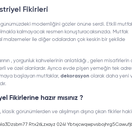
riyel Fikirleri
 günümüzdeki modernliğini gözler önüne serdi. Etkili mutfa
ili olmakla kalmayacak resmen konuşturacaksınızda. Mutfak
sal malzemeler ile diğer odalardan çok keskin bir şekilde
rının , yorgunluk kahvelerinin anlatıldığı , gelen misafirlerin 
li ve özel alanlardır. Ayrıca evde pişen yemeğin tek adres
olmaya başlayan mutfaklar,
dekorasyon
olarak daha yeni 
ır.
l Fikirlerine hazır mısınız ?
, klasik görünümlerden ve alışılmışın dışına çıkan fikirler hak