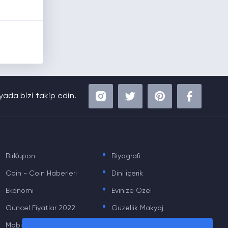
ada bizi takip edin.
.
.
BirKupon
Biyografi
.
.
Coin - Coin Haberleri
Dini içerik
.
.
Ekonomi
Evinize Özel
.
.
Güncel Fiyatlar 2022
Güzellik Makyaj
.
.
Mobil
Moda