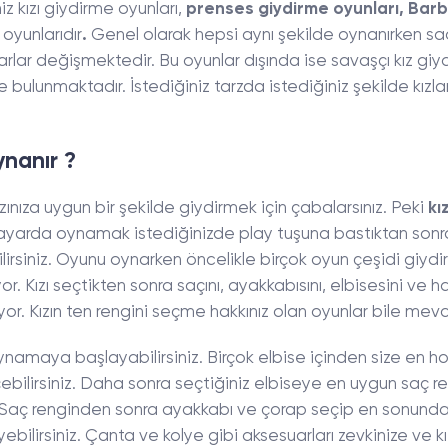
iz kızı giydirme oyunları,
prenses giydirme oyunları, Barb
 oyunlarıdır
.
Genel olarak hepsi aynı şekilde oynanırken s
rlar değişmektedir. Bu oyunlar dışında ise savaşçı kız giy
e bulunmaktadır. İstediğiniz tarzda istediğiniz şekilde kızlar
ynanır ?
rzınıza uygun bir şekilde giydirmek için çabalarsınız. Peki
kı
sayarda oynamak istediğinizde play tuşuna bastıktan son
ilirsiniz. Oyunu oynarken öncelikle birçok oyun çeşidi giyd
yor. Kızı seçtikten sonra saçını, ayakkabısını, elbisesini ve h
iyor. Kızın ten rengini seçme hakkınız olan oyunlar bile mev
oynamaya başlayabilirsiniz. Birçok elbise içinden size en h
ebilirsiniz. Daha sonra seçtiğiniz elbiseye en uygun saç re
z. Saç renginden sonra ayakkabı ve çorap seçip en sonund
yebilirsiniz. Çanta ve kolye gibi aksesuarları zevkinize ve kı