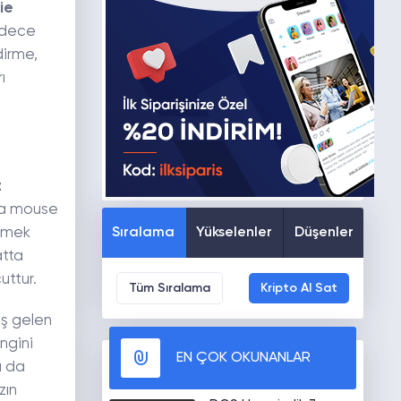
ie
adece
dirme,
ı
z
ra mouse
Sıralama
Yükselenler
Düşenler
irmek
atta
cuttur.
Tüm Sıralama
Kripto Al Sat
oş gelen
ngini
EN ÇOK OKUNANLAR
a da
zın