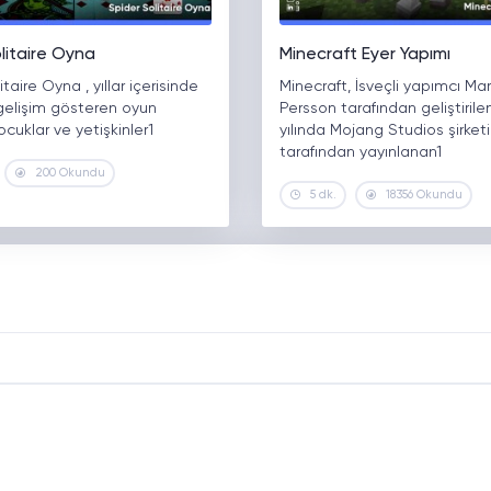
litaire Oyna
Minecraft Eyer Yapımı
taire Oyna , yıllar içerisinde
Minecraft, İsveçli yapımcı Ma
 gelişim gösteren oyun
Persson tarafından geliştirilen
ocuklar ve yetişkinler1
yılında Mojang Studios şirketi
tarafından yayınlanan1
200 Okundu
5 dk.
18356 Okundu