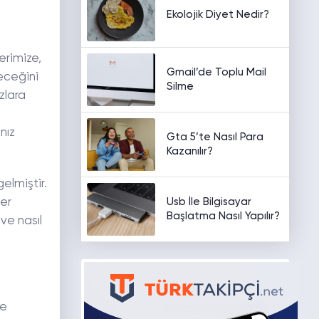
Ekolojik Diyet Nedir?
erimize,
Gmail’de Toplu Mail
eceğini
Silme
zlara
nız
Gta 5’te Nasıl Para
Kazanılır?
elmiştir.
Usb İle Bilgisayar
Her
Başlatma Nasıl Yapılır?
ve nasıl
me