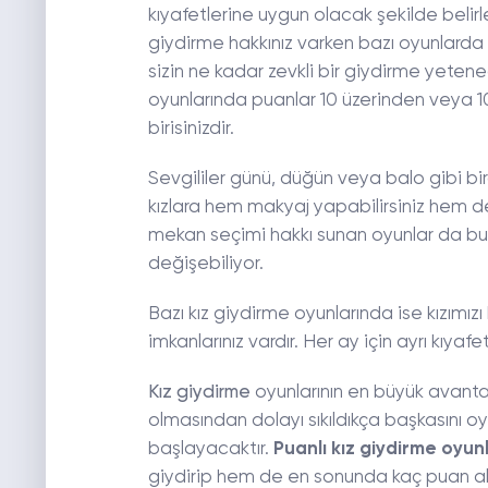
kıyafetlerine uygun olacak şekilde belirle
giydirme hakkınız varken bazı oyunlarda 
sizin ne kadar zevkli bir giydirme yeten
oyunlarında puanlar 10 üzerinden veya 10
birisinizdir.
Sevgililer günü, düğün veya balo gibi bir
kızlara hem makyaj yapabilirsiniz hem de o
mekan seçimi hakkı sunan oyunlar da bu
değişebiliyor.
Bazı kız giydirme oyunlarında ise kızımızı 
imkanlarınız vardır. Her ay için ayrı kı
Kız giydirme
oyunlarının en büyük avantaj
olmasından dolayı sıkıldıkça başkasını
başlayacaktır.
Puanlı kız giydirme oyunl
giydirip hem de en sonunda kaç puan al