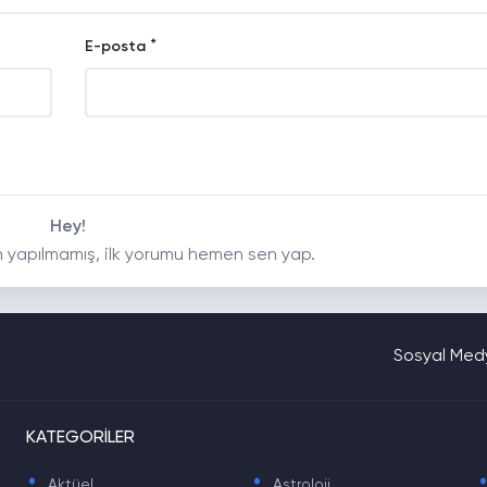
*
E-posta
Hey!
 yapılmamış, ilk yorumu hemen sen yap.
Sosyal Medy
KATEGORİLER
.
.
Aktüel
Astroloji