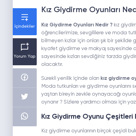
Kız Giydirme Oyunları Ned
Kız Giydirme Oyunları Nedir ?
kız giydir
İçindekiler
öğrencilerimize, sevgililere ve moda tu
bilmeyen kızlar için onları şık bir şekil
kıyafet giydirme ve makyaj sayesinde oyu
sayesinde kızları sevdiğiniz tarzda giyd
Yorum Yap
olacaktır.
Sürekli yenilik içinde olan
kız giydirme o
Moda tutkunları ve giydirme oyunlarını se
yaştan bireyin zevkle oynayacağı oyunlar 
oynanır ? Sizlere yardımcı olması için yazı
Kız Giydirme Oyunu Çeşitleri 
Kız giydirme oyunlarının birçok çeşidi bu