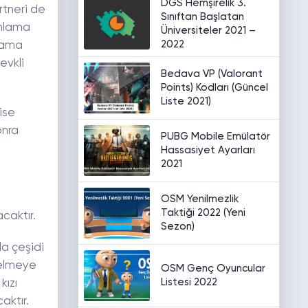
DGS Hemşirelik 3.
rtneri de
Sınıftan Başlatan
anlama
Üniversiteler 2021 –
2022
nlama
evkli
Bedava VP (Valorant
Points) Kodları (Güncel
Liste 2021)
ise
onra
PUBG Mobile Emülatör
Hassasiyet Ayarları
2021
e
OSM Yenilmezlik
Taktiği 2022 (Yeni
caktır.
Sezon)
la çeşidi
gelmeye
OSM Genç Oyuncular
Listesi 2022
kızı
aktır.