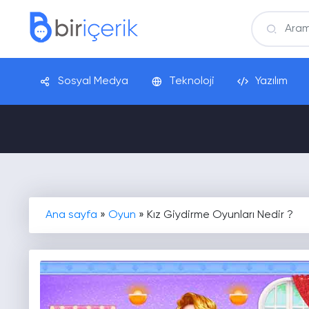
Sosyal Medya
Teknoloji
Yazılım
Ana sayfa
»
Oyun
»
Kız Giydirme Oyunları Nedir ?