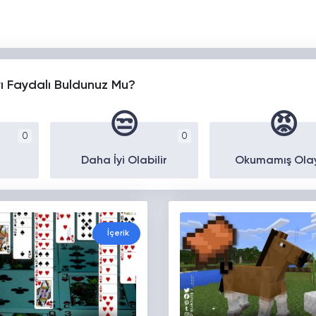
yı Faydalı Buldunuz Mu?
😒
😡
0
0
Daha İyi Olabilir
Okumamış Ola
İçerik