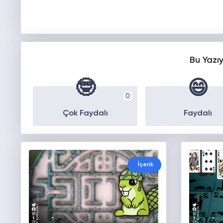
Bu Yazı
🤓
😄
0
Çok Faydalı
Faydalı
İçerik