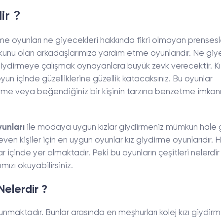
ir ?
me oyunları ne giyecekleri hakkında fikri olmayan prensesl
tkunu olan arkadaşlarımıza yardım etme oyunlarıdır. Ne giy
de giydirmeye çalışmak oynayanlara büyük zevk verecektir. Kı
n içinde güzelliklerine güzellik katacaksınız. Bu oyunlar
irme veya beğendiğiniz bir kişinin tarzına benzetme imkanı
yunları
ile modaya uygun kızlar giydirmeniz mümkün hale g
ven kişiler için en uygun oyunlar kız giydirme oyunlarıdır. 
içinde yer almaktadır. Peki bu oyunların çeşitleri nelerdir 
mızı okuyabilirsiniz.
Nelerdir ?
lunmaktadır. Bunlar arasında en meşhurları kolej kızı giydir