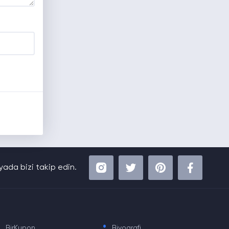
ada bizi takip edin.
.
.
BirKupon
Biyografi