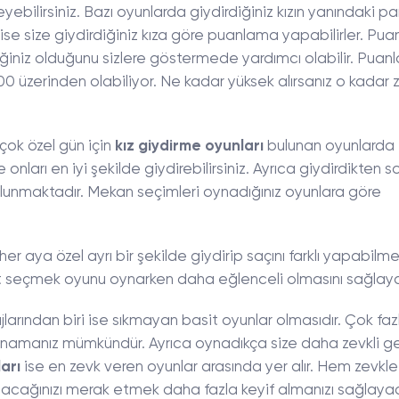
yebilirsiniz. Bazı oyunlarda giydirdiğiniz kızın yanındaki pa
ise size giydirdiğiniz kıza göre puanlama yapabilirler. Pu
eğiniz olduğunu sizlere göstermede yardımcı olabilir. Pua
0 üzerinden olabiliyor. Ne kadar yüksek alırsanız o kadar z
çok özel gün için
kız giydirme oyunları
bulunan oyunlarda 
nları en iyi şekilde giydirebilirsiniz. Ayrıca giydirdikten s
lunmaktadır. Mekan seçimleri oynadığınız oyunlara göre
her aya özel ayrı bir şekilde giydirip saçını farklı yapabilm
yafet seçmek oyunu oynarken daha eğlenceli olmasını sağlaya
larından biri ise sıkmayan basit oyunlar olmasıdır. Çok faz
 oynamanız mümkündür. Ayrıca oynadıkça size daha zevkli 
arı
ise en zevk veren oyunlar arasında yer alır. Hem zevkle 
acağınızı merak etmek daha fazla keyif almanızı sağlayac