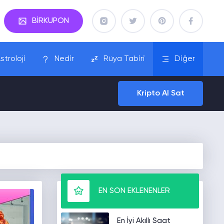
BİRKUPON
stroloji
Nedir
Rüya Tabiri
Diğer
Kripto Al Sat
EN SON EKLENENLER
En İyi Akıllı Saat