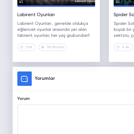
Labirent Oyunları
Spider So
Labirent Oyunları , genelde oldukça
Spider Soli
eğlenceli oyunlar arasında yer alan
büyük bir
labirent oyunları; her yaş grubundan1
sektörü, ç
3 dk.
110 Okundu
4 dk.
Yorumlar
Yorum