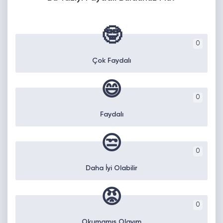
🤓
0
Çok Faydalı
😄
0
Faydalı
😒
0
Daha İyi Olabilir
😡
0
Okumamış Olayım