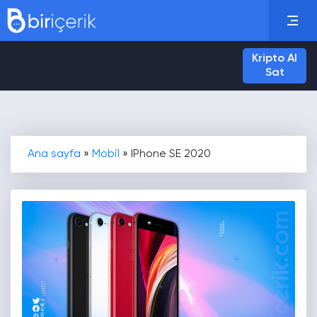
Kripto Al
Sat
Ana sayfa
»
Mobil
»
IPhone SE 2020