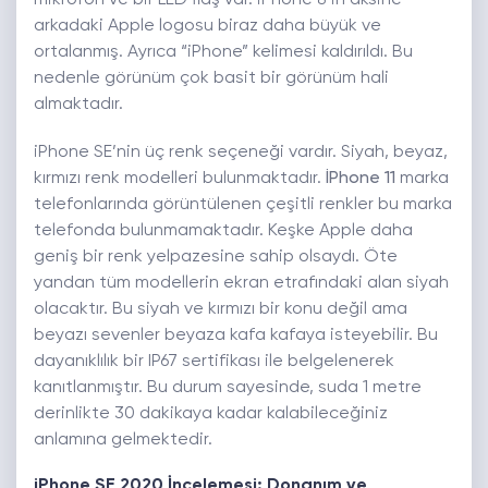
mikrofon ve bir LED flaş var. İPhone 8’in aksine
arkadaki Apple logosu biraz daha büyük ve
ortalanmış. Ayrıca “iPhone” kelimesi kaldırıldı. Bu
nedenle görünüm çok basit bir görünüm hali
almaktadır.
iPhone SE’nin üç renk seçeneği vardır. Siyah, beyaz,
kırmızı renk modelleri bulunmaktadır.
İPhone 11
marka
telefonlarında görüntülenen çeşitli renkler bu marka
telefonda bulunmamaktadır. Keşke Apple daha
geniş bir renk yelpazesine sahip olsaydı. Öte
yandan tüm modellerin ekran etrafındaki alan siyah
olacaktır. Bu siyah ve kırmızı bir konu değil ama
beyazı sevenler beyaza kafa kafaya isteyebilir. Bu
dayanıklılık bir IP67 sertifikası ile belgelenerek
kanıtlanmıştır. Bu durum sayesinde, suda 1 metre
derinlikte 30 dakikaya kadar kalabileceğiniz
anlamına gelmektedir.
iPhone SE 2020 İncelemesi: Donanım ve