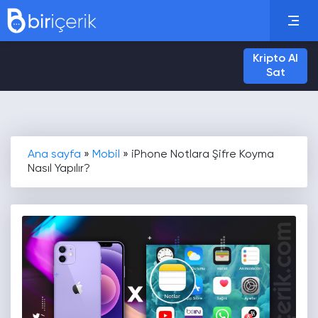
Kripto Al
Sat
Ana sayfa
»
Mobil
»
iPhone Notlara Şifre Koyma
Nasıl Yapılır?