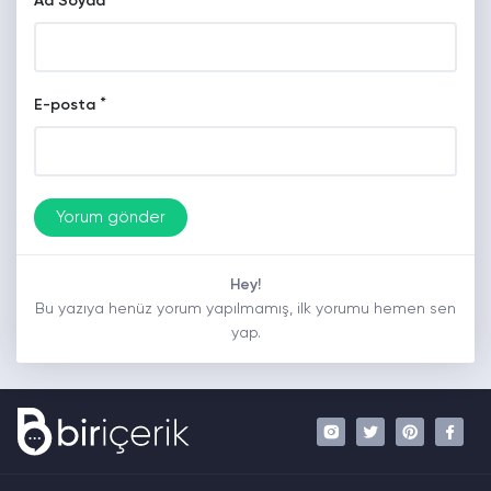
*
Ad Soyad
*
E-posta
Hey!
Bu yazıya henüz yorum yapılmamış, ilk yorumu hemen sen
yap.