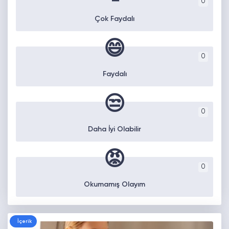
0
Çok Faydalı
😄
0
Faydalı
😒
0
Daha İyi Olabilir
😡
0
Okumamış Olayım
İçerik