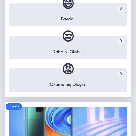
😄
0
Faydalı
😒
0
Daha İyi Olabilir
😡
0
Okumamış Olayım
İçerik