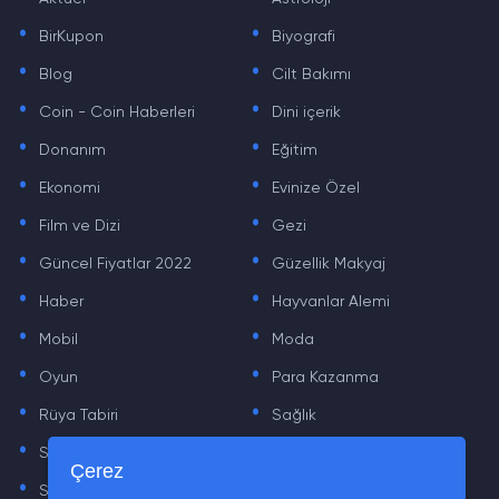
.
.
BirKupon
Biyografi
.
.
Blog
Cilt Bakımı
.
.
Coin - Coin Haberleri
Dini içerik
.
.
Donanım
Eğitim
.
.
Ekonomi
Evinize Özel
.
.
Film ve Dizi
Gezi
.
.
Güncel Fiyatlar 2022
Güzellik Makyaj
.
.
Haber
Hayvanlar Alemi
.
.
Mobil
Moda
.
.
Oyun
Para Kazanma
.
.
Rüya Tabiri
Sağlık
.
.
Sinema
Sosyal Medya Haberleri
.
.
Çerez
Sözler
Tarih