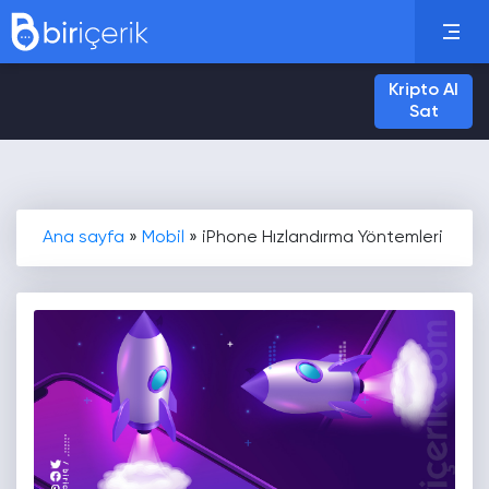
Kripto Al
Sat
Ana sayfa
»
Mobil
»
iPhone Hızlandırma Yöntemleri