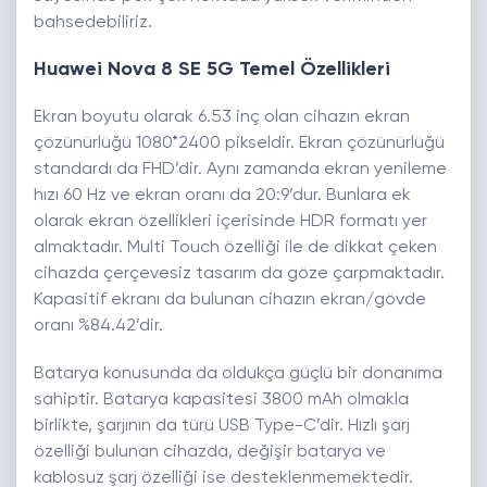
bahsedebiliriz.
Huawei Nova 8 SE 5G Temel Özellikleri
Ekran boyutu olarak 6.53 inç olan cihazın ekran
çözünürlüğü 1080*2400 pikseldir. Ekran çözünürlüğü
standardı da FHD’dir. Aynı zamanda ekran yenileme
hızı 60 Hz ve ekran oranı da 20:9’dur. Bunlara ek
olarak ekran özellikleri içerisinde HDR formatı yer
almaktadır. Multi Touch özelliği ile de dikkat çeken
cihazda çerçevesiz tasarım da göze çarpmaktadır.
Kapasitif ekranı da bulunan cihazın ekran/gövde
oranı %84.42’dir.
Batarya konusunda da oldukça güçlü bir donanıma
sahiptir. Batarya kapasitesi 3800 mAh olmakla
birlikte, şarjının da türü USB Type-C’dir. Hızlı şarj
özelliği bulunan cihazda, değişir batarya ve
kablosuz şarj özelliği ise desteklenmemektedir.