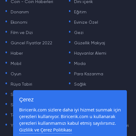
Coin - Coin Haberleri
Dini içerik
.
.
Donanım
Eğitim
.
.
Ekonomi
Evinize Özel
.
.
Film ve Dizi
Gezi
.
.
Güncel Fiyatlar 2022
Güzellik Makyaj
.
.
Haber
Hayvanlar Alemi
.
.
Mobil
Moda
.
.
Oyun
Para Kazanma
.
.
Rüya Tabiri
Sağlık
.
.
Sinema
Sosyal Medya Haberleri
.
.
Çerez
Sözler
Tarih
.
.
Biricerik.com sizlere daha iyi hizmet sunmak için
çerezleri kullanıyor. Biricerik.com u kullanarak
Teknoloji Haberleri
Yaşam
.
.
çerezleri kullanmamızı kabul etmiş sayılırsınız.
Yazılım Haberleri
Yiyecek Önerileri ve Tarifleri
Gizlilik ve Çerez Politikası