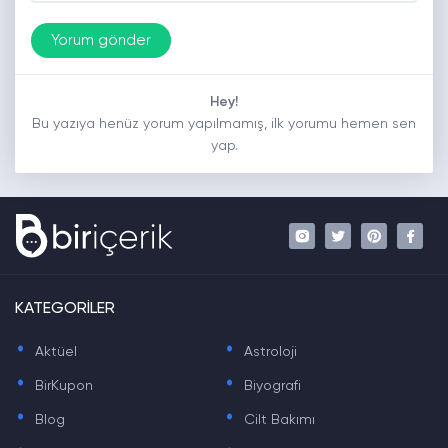
Hey!
Bu yazıya henüz yorum yapılmamış, ilk yorumu hemen sen
yap.
KATEGORİLER
.
.
Aktüel
Astroloji
.
.
BirKupon
Biyografi
.
.
Blog
Cilt Bakımı
.
.