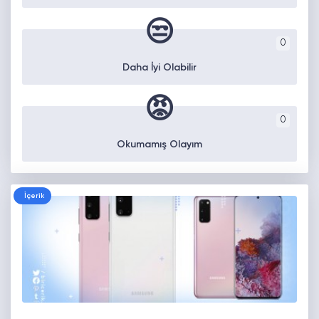
😒
0
Daha İyi Olabilir
😡
0
Okumamış Olayım
İçerik