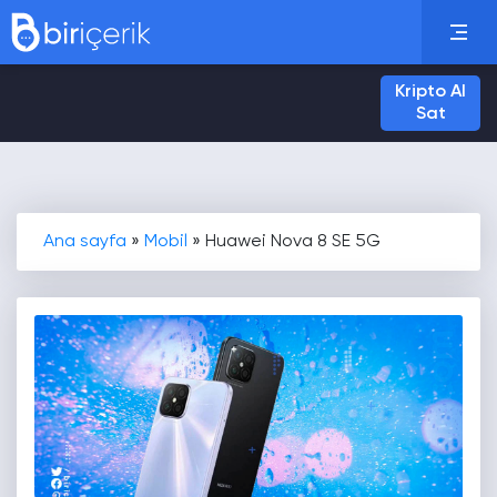
Kripto Al
Sat
Ana sayfa
»
Mobil
»
Huawei Nova 8 SE 5G