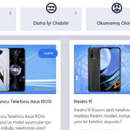
😒
😡
0
0
Daha İyi Olabilir
Okumamış Ola
İçerik
uncu Telefonu Asus ROG
Redmi 9İ
Redmi 9İ Xiaomi akıllı telefon
markası Redmi modeli, bütç
ncu Telefonu Asus ROG
yeni bir telefon duyurdu.1
sus’un mobil oyuncular için
ş olduğu telefonları olan1