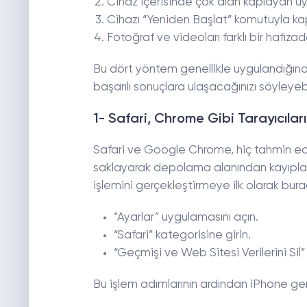
Cihaz içerisinde çok alan kaplayan uy
Cihazı “Yeniden Başlat” komutuyla k
Fotoğraf ve videoları farklı bir hafı
Bu dört yöntem genellikle uygulandığınd
başarılı sonuçlara ulaşacağınızı söyleyebil
1- Safari, Chrome Gibi Tarayıcılar
Safari ve Google Chrome, hiç tahmin edi
saklayarak depolama alanından kayıpla
işlemini gerçekleştirmeye ilk olarak bura
“Ayarlar” uygulamasını açın.
“Safari” kategorisine girin.
“Geçmişi ve Web Sitesi Verilerini Sil
Bu işlem adımlarının ardından iPhone ger