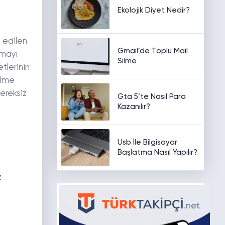
Ekolojik Diyet Nedir?
t edilen
Gmail’de Toplu Mail
rmayı
Silme
tlerinin
ilme
ereksiz
Gta 5’te Nasıl Para
Kazanılır?
Usb İle Bilgisayar
Başlatma Nasıl Yapılır?
z