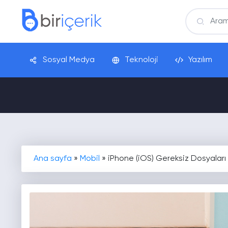
Sosyal Medya
Teknoloji
Yazılım
Ana sayfa
»
Mobil
»
iPhone (iOS) Gereksiz Dosyaları S