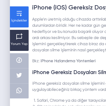
iPhone (iOS) Gereksiz Dosy
Apple’ın üretmiş olduğu cihazda arttırılab
İçindekiler
durumlardan biridir. Her ne kadar gün geç
hedefliyor ve bu konuda başarılı oluyor o
ardı arkası kesilmiyor. Bu sebeple de dep
işlemini gerçekleştirerek cihazı biraz da
Yorum Yap
dosyaları silme işleminin nasıl gerçekleştir
Bkz:
iPhone Hızlandırma Yöntemleri
iPhone Gereksiz Dosyaları Silm
iPhone gereksiz dosyaları silme işlemini
uygulayabileceğiniz birkaç yöntem vardı
Safari, Chrome ya da diğer tarayıcıla