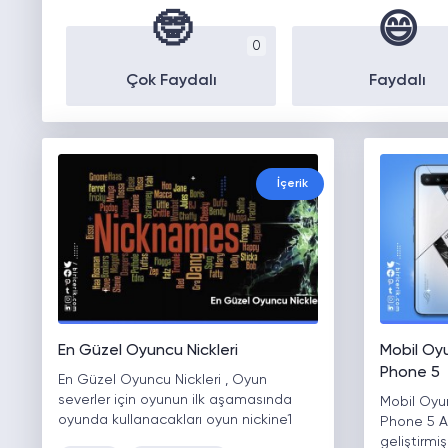
🤓
😄
0
Çok Faydalı
Faydalı
İçerik
En Güzel Oyuncu Nickleri
Mobil Oy
Phone 5
En Güzel Oyuncu Nickleri , Oyun
severler için oyunun ilk aşamasında
Mobil Oyu
oyunda kullanacakları oyun nickine1
Phone 5 A
geliştirmi