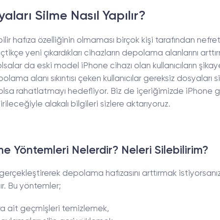
aları Silme Nasıl Yapılır?
ilir hafıza özelliğinin olmaması birçok kişi tarafından nefre
tikçe yeni çıkardıkları cihazların depolama alanlarını arttı
lsalar da eski model iPhone cihazı olan kullanıcıların şikaye
olama alanı sıkıntısı çeken kullanıcılar gereksiz dosyaları s
 olsa rahatlatmayı hedefliyor. Biz de içeriğimizde iPhone g
ileceğiyle alakalı bilgileri sizlere aktarıyoruz.
e Yöntemleri Nelerdir? Neleri Silebilirim?
 gerçekleştirerek depolama hafızasını arttırmak istiyorsanı
r. Bu yöntemler;
ra ait geçmişleri temizlemek,