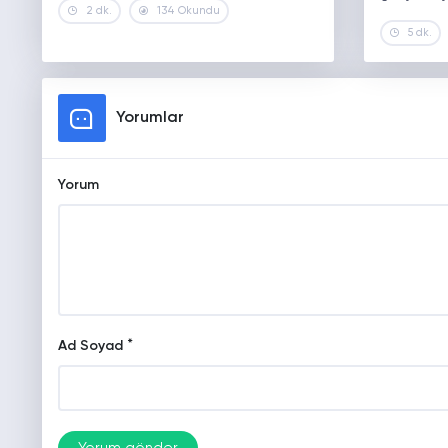
2 dk.
134 Okundu
5 dk.
Yorumlar
Yorum
*
Ad Soyad