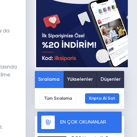
a da
zasında
silme
Sıralama
Yükselenler
Düşenler
Tüm Sıralama
Kripto Al Sat
EN ÇOK OKUNANLAR
z.