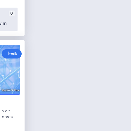
0
yım
İçerik
un alt
e dostu