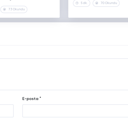
5 dk.
70 Okundu
73 Okundu
*
E-posta