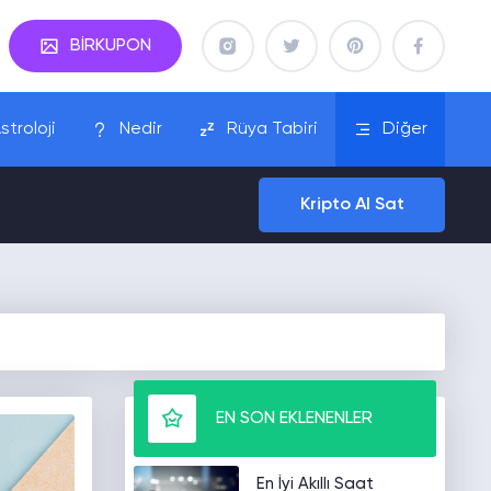
BİRKUPON
stroloji
Nedir
Rüya Tabiri
Diğer
Kripto Al Sat
EN SON EKLENENLER
En İyi Akıllı Saat