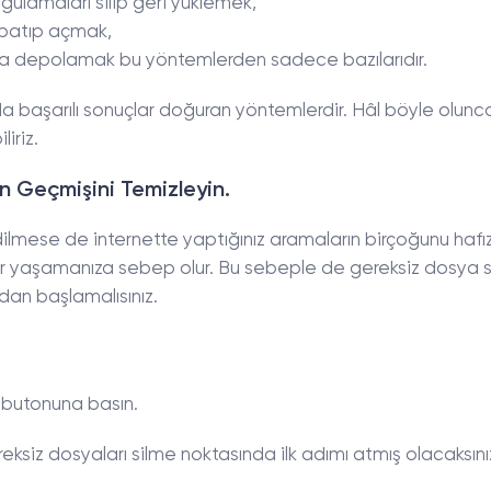
gulamaları silip geri yüklemek,
apatıp açmak,
zada depolamak bu yöntemlerden sadece bazılarıdır.
a başarılı sonuçlar doğuran yöntemlerdir. Hâl böyle olunc
iriz.
ın Geçmişini Temizleyin.
lmese de internette yaptığınız aramaların birçoğunu hafı
r yaşamanıza sebep olur. Bu sebeple de gereksiz dosya 
dan başlamalısınız.
” butonuna basın.
eksiz dosyaları silme noktasında ilk adımı atmış olacaksını