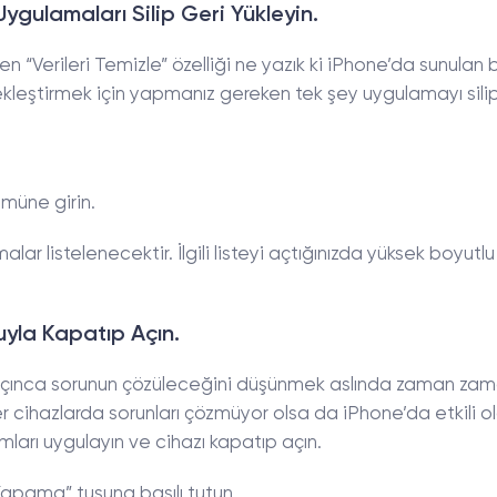
ygulamaları Silip Geri Yükleyin.
n “Verileri Temizle” özelliği ne yazık ki iPhone’da sunulan bi
rçekleştirmek için yapmanız gereken tek şey uygulamayı sili
müne girin.
 listelenecektir. İlgili listeyi açtığınızda yüksek boyutlu
uyla Kapatıp Açın.
p açınca sorunun çözüleceğini düşünmek aslında zaman zam
r cihazlarda sorunları çözmüyor olsa da iPhone’da etkili 
mları uygulayın ve cihazı kapatıp açın.
apama” tuşuna basılı tutun.