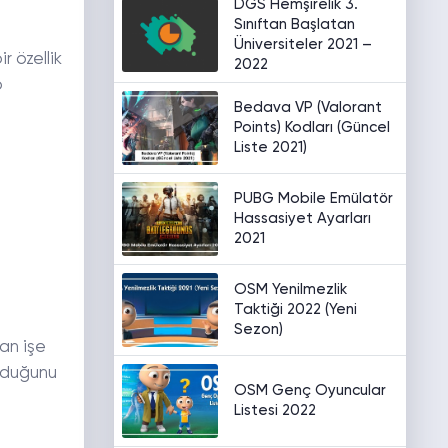
DGS Hemşirelik 3.
Sınıftan Başlatan
Üniversiteler 2021 –
r özellik
2022
p
Bedava VP (Valorant
Points) Kodları (Güncel
Liste 2021)
PUBG Mobile Emülatör
Hassasiyet Ayarları
2021
OSM Yenilmezlik
Taktiği 2022 (Yeni
Sezon)
an işe
olduğunu
OSM Genç Oyuncular
Listesi 2022