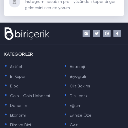
Instagram hesabım profil yüzünden kapandı geri
gelmesini rica ediyorum
KATEGORİLER
.
.
Aktüel
Astroloji
.
.
BirKupon
Biyografi
.
.
Blog
Cilt Bakımı
.
.
Coin - Coin Haberleri
Dini içerik
.
.
Donanım
Eğitim
.
.
Ekonomi
Evinize Özel
.
.
Film ve Dizi
Gezi