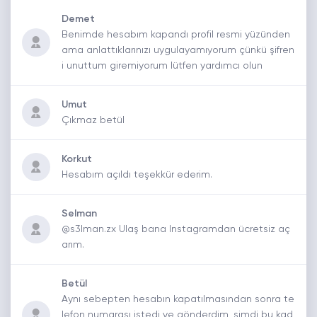
Demet
Benimde hesabım kapandı profil resmi yüzünden
ama anlattıklarınızı uygulayamıyorum çünkü şifren
i unuttum giremiyorum lütfen yardımcı olun
Umut
Çıkmaz betül
Korkut
Hesabım açıldı teşekkür ederim.
Selman
@s3lman.zx Ulaş bana Instagramdan ücretsiz aç
arım.
Betül
Aynı sebepten hesabın kapatılmasından sonra te
lefon numarası istedi ve gönderdim, şimdi bu kad