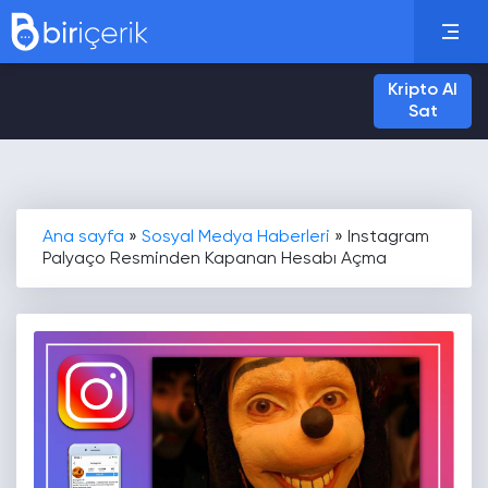
Kripto Al
Sat
Ana sayfa
»
Sosyal Medya Haberleri
»
Instagram
Palyaço Resminden Kapanan Hesabı Açma