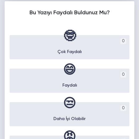
Bu Yazıyı Faydalı Buldunuz Mu?
🤓
0
Çok Faydalı
😄
0
Faydalı
😒
0
Daha İyi Olabilir
😡