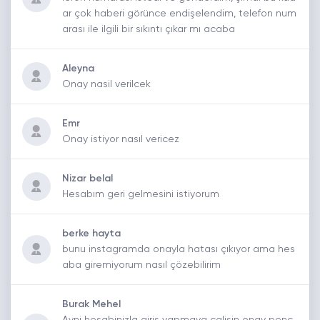
ar çok haberi görünce endişelendim, telefon num
arası ile ilgili bir sıkıntı çıkar mı acaba
Aleyna
Onay nasil verilcek
Emr
Onay istiyor nasıl vericez
Nizar belal
Hesabım geri gelmesini istiyorum
berke hayta
bunu instagramda onayla hatası çıkıyor ama hes
aba giremiyorum nasıl çözebilirim
Burak Mehel
Ayni hesabinizla giris yapmaya calisin onay penc