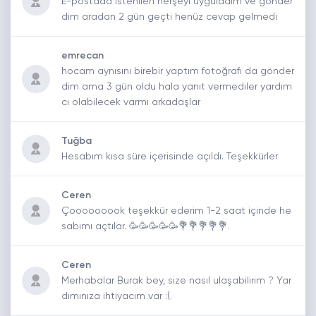
E-postada istenilen herşeyi uyguladım ve gönder
dim aradan 2 gün geçti henüz cevap gelmedi
emrecan
hocam aynısını birebir yaptım fotoğrafı da gönder
dim ama 3 gün oldu hala yanıt vermediler yardım
cı olabilecek varmı arkadaşlar
Tuğba
Hesabım kısa süre içerisinde açıldı. Teşekkürler
Ceren
Çooooooook teşekkür ederim 1-2 saat içinde he
sabımı açtılar. 🥳🥳🥳🥳🥳💐💐💐💐💐.
Ceren
Merhabalar Burak bey, size nasıl ulaşabilirim ? Yar
dımınıza ihtiyacım var :(.