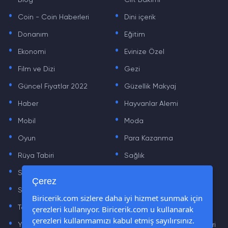
.
.
Coin - Coin Haberleri
Dini içerik
.
.
Donanım
Eğitim
.
.
Ekonomi
Evinize Özel
.
.
Film ve Dizi
Gezi
.
.
Güncel Fiyatlar 2022
Güzellik Makyaj
.
.
Haber
Hayvanlar Alemi
.
.
Mobil
Moda
.
.
Oyun
Para Kazanma
.
.
Rüya Tabiri
Sağlık
.
.
Sinema
Sosyal Medya Haberleri
.
.
Çerez
Sözler
Tarih
.
.
Biricerik.com sizlere daha iyi hizmet sunmak için
Teknoloji Haberleri
Yaşam
çerezleri kullanıyor. Biricerik.com u kullanarak
.
.
çerezleri kullanmamızı kabul etmiş sayılırsınız.
Yazılım Haberleri
Yiyecek Önerileri ve Tarifleri