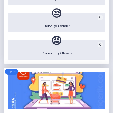
😒
0
Daha İyi Olabilir
😡
0
Okumamış Olayım
İçerik