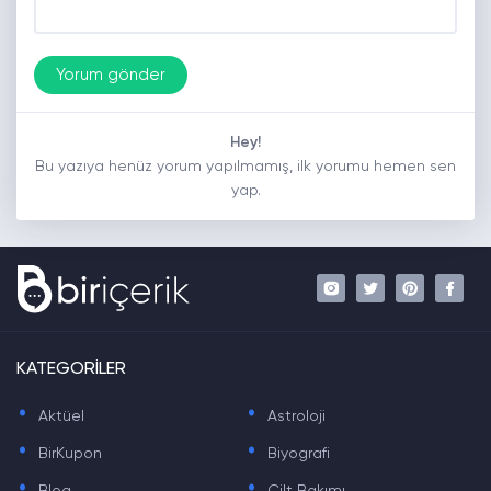
Hey!
Bu yazıya henüz yorum yapılmamış, ilk yorumu hemen sen
yap.
KATEGORİLER
.
.
Aktüel
Astroloji
.
.
BirKupon
Biyografi
.
.
Blog
Cilt Bakımı