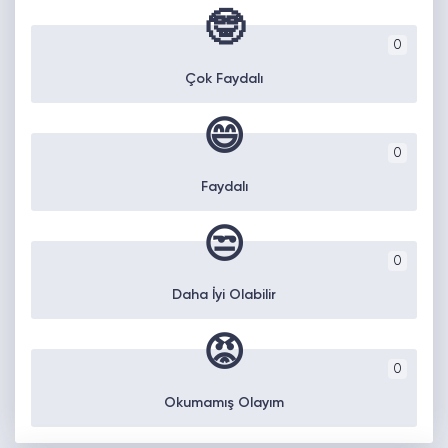
🤓
0
Çok Faydalı
😄
0
Faydalı
😒
0
Daha İyi Olabilir
😡
0
Okumamış Olayım