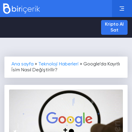
Kripto Al
Sat
Ana sayfa
»
Teknoloji Haberleri
»
Google’da Kayıtlı
İsim Nasıl Değiştirilir?