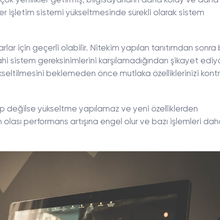
ok yenilikler getirmiş, bilgisayarların daha kolay ve daha e
er işletim sistemi yükseltmesinde sürekli olarak sistem
lar için geçerli olabilir. Nitekim yapılan tanıtımdan sonra 
ahi sistem gereksinimlerini karşılamadığından şikayet ediyo
kseltilmesini beklemeden önce mutlaka özelliklerinizi kontr
ahip değilse yükseltme yapılamaz ve yeni özelliklerden
 olası performans artışına engel olur ve bazı işlemleri da