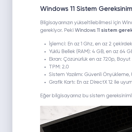
Windows 11 Sistem Gereksiniml
Bilgisayarınızın yükseltilebilmesi için W
gerekiyor. Peki
Windows 11
sistem gerek
İşlemci: En az 1 Ghz, en az 2 çekird
Yüklü Bellek (RAM): 4 GB, en az 64 
Ekran: Çözünürlük en az 720p, Boyut 
TPM: 2.0
Sistem Yazılımı: Güvenli Önyükleme, 
Grafik Kartı: En az DirectX 12 ile uyu
Eğer bilgisayarınız bu sistem gereksinimle