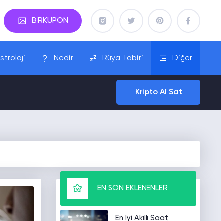
BİRKUPON
stroloji
Nedir
Rüya Tabiri
Diğer
Kripto Al Sat
EN SON EKLENENLER
En İyi Akıllı Saat