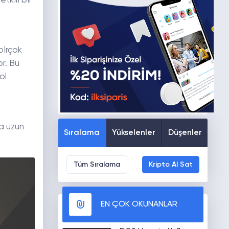
tkili bir
birçok
r. Bu
ol
ha uzun
Sıralama
Yükselenler
Düşenler
Tüm Sıralama
Kripto Al Sat
EN ÇOK OKUNANLAR