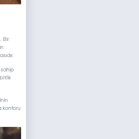
 Bir
in
sıdır.
 sahip
bitlik
inin
a konforu