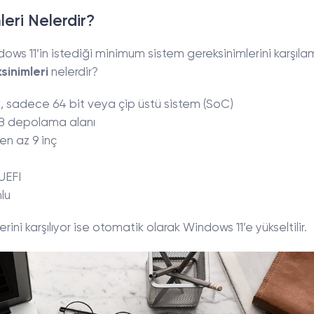
eri Nelerdir?
indows 11’in istediği minimum sistem gereksinimlerini karşıla
sinimleri
nelerdir?
ek, sadece 64 bit veya çip üstü sistem (SoC)
GB depolama alanı
en az 9 inç
UEFI
mlu
rini karşılıyor ise otomatik olarak Windows 11’e yükseltilir.