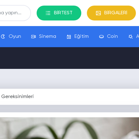
BİRTEST
BİRGALERİ
Oyun
Sinema
Eğitim
Coin
A
 Gereksinimleri