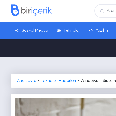
Sosyal Medya
Teknoloji
Yazılım
Ana sayfa
»
Teknoloji Haberleri
»
Windows 11 Sistem