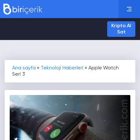
Kripto Al
Sat
Ana sayfa
»
Teknoloji Haberleri
»
Apple Watch
Seri 3