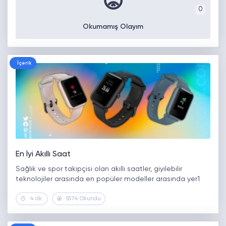
😡
0
Okumamış Olayım
İçerik
En İyi Akıllı Saat
Sağlık ve spor takipçisi olan akıllı saatler, giyilebilir
teknolojiler arasında en popüler modeller arasında yer1
4 dk.
5574 Okundu