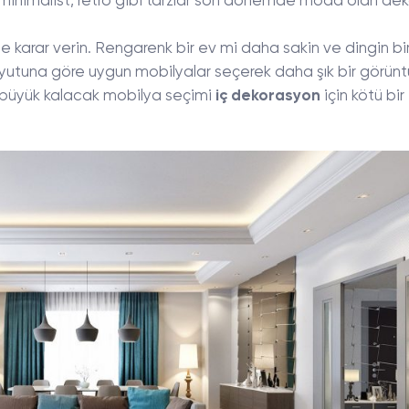
ş, minimalist, retro gibi tarzlar son dönemde moda olan de
ne karar verin. Rengarenk bir ev mi daha sakin ve dingin bi
oyutuna göre uygun mobilyalar seçerek daha şık bir görünt
k büyük kalacak mobilya seçimi
iç dekorasyon
için kötü bir