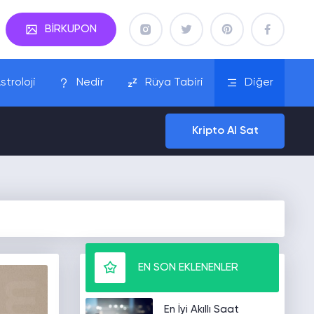
BİRKUPON
stroloji
Nedir
Rüya Tabiri
Diğer
Kripto Al Sat
EN SON EKLENENLER
En İyi Akıllı Saat