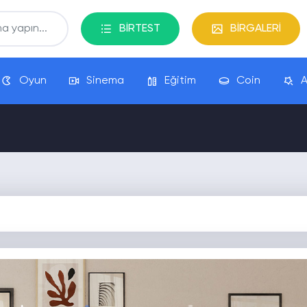
BİRTEST
BİRGALERİ
Oyun
Sinema
Eğitim
Coin
A