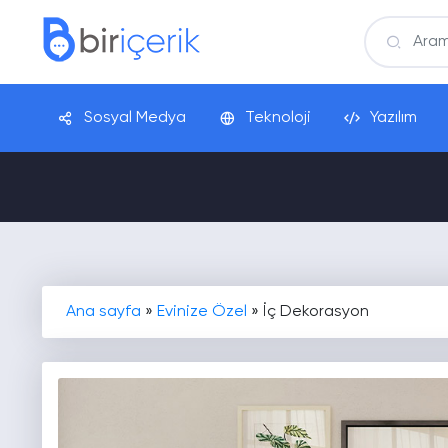
Sosyal Medya
Teknoloji
Yazılım
Ana sayfa
»
Evinize Özel
»
İç Dekorasyon