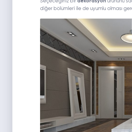
Seçeceğiniz bir
dekorasyon
ürününü sa
diğer bölümleri ile de uyumlu olması gere