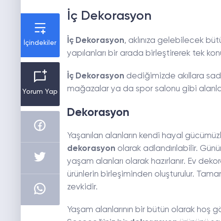
İç Dekorasyon
İç Dekorasyon
, aklınıza gelebilecek bü
İçindekiler
yapılanları bir arada birleştirerek tek ko
İç Dekorasyon
dediğimizde akıllara sade
mağazalar ya da spor salonu gibi alanla
Yorum Yap
Dekorasyon
Yaşanılan alanların kendi hayal gücümüzl
dekorasyon
olarak adlandırılabilir. Gün
yaşam alanları olarak hazırlanır. Ev de
ürünlerin birleşiminden oluşturulur. Tama
zevkidir.
Yaşam alanlarının bir bütün olarak hoş g