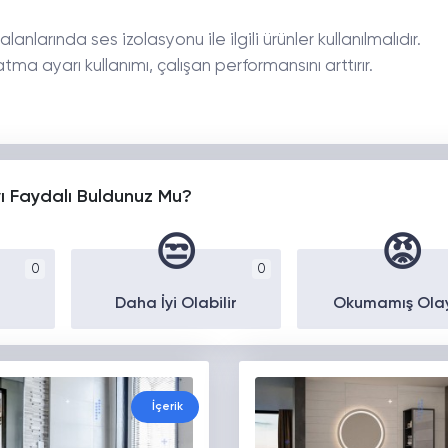
nlarında ses izolasyonu ile ilgili ürünler kullanılmalıdır.
ma ayarı kullanımı, çalışan performansını arttırır.
yı Faydalı Buldunuz Mu?
😒
😡
0
0
Daha İyi Olabilir
Okumamış Ola
İçerik