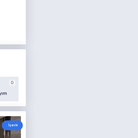
0
yım
İçerik