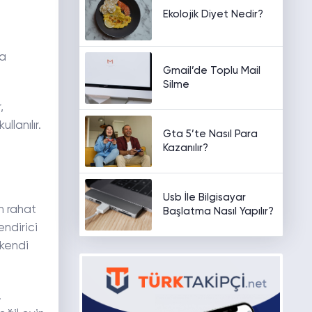
Ekolojik Diyet Nedir?
da
Gmail’de Toplu Mail
Silme
,
llanılır.
Gta 5’te Nasıl Para
Kazanılır?
Usb İle Bilgisayar
ın rahat
Başlatma Nasıl Yapılır?
ndirici
kendi
.