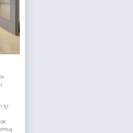
in
i
 içi
dır.
tutmuş