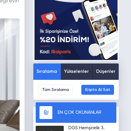
ğil evin
Sıralama
Yükselenler
Düşenler
Tüm Sıralama
Kripto Al Sat
EN ÇOK OKUNANLAR
DGS Hemşirelik 3.