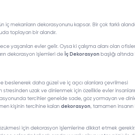
tün iç mekanların dekorasyonunu kapsar. Bir çok farklı alan
nuda toplayan bir alandır.
ce yaşanılan evler gelir. Oysa ki çalışma alanı olan ofisler
rın dekorasyon işlemleri de
İç Dekorasyon
başlığı altında ku
e beslenerek daha güzel ve iç açıcı alanlara çevrilmesi
ün stresinden uzak ve dinlenmek için özellikle evler insanlar
korasyonunda tercihler genelde sade, göz yormayan ve dinle
men kişinin tercihine kalan
dekorasyon
, tamamen insanın 
özükmesi için dekorasyon işlemlerine dikkat etmek gerekir