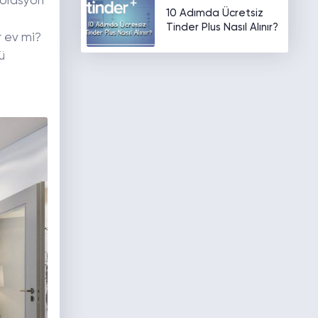
korasyon
10 Adımda Ücretsiz
Tinder Plus Nasıl Alınır?
r ev mi?
ü