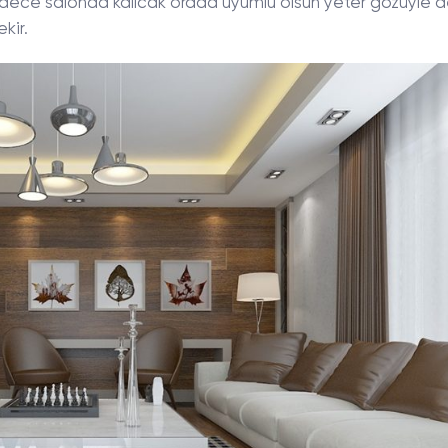
dece salonda kalıcak orada uyumlu olsun yeter gözüyle de
kir.