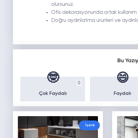
olursunuz.
Ofis dekorasyonunda ortak kullanım ala
Doğru aydınlatma ürünleri ve aydınlat
Bu Yazı
🤓
😄
0
Çok Faydalı
Faydalı
İçerik