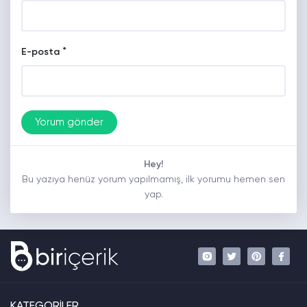
*
E-posta
Hey!
Bu yazıya henüz yorum yapılmamış, ilk yorumu hemen sen
yap.
KATEGORİLER