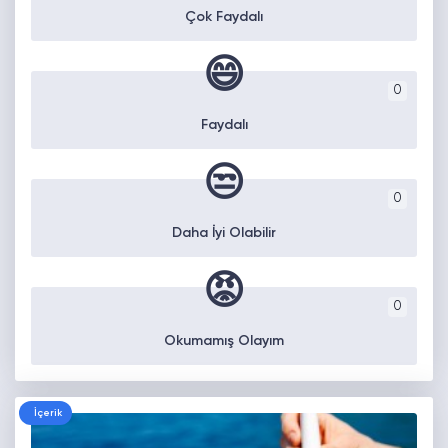
Çok Faydalı
😄
0
Faydalı
😒
0
Daha İyi Olabilir
😡
0
Okumamış Olayım
İçerik