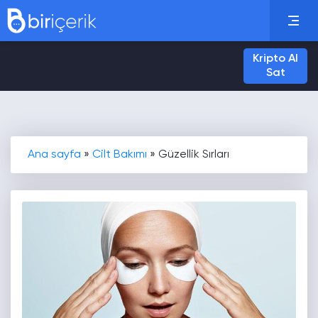
Kripto Al
Sat
Ana sayfa
»
Cilt Bakımı
»
Güzellik Sırları