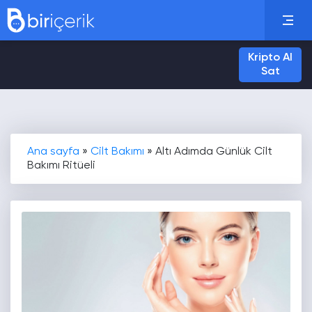
Kripto Al
Sat
Ana sayfa
»
Cilt Bakımı
»
Altı Adımda Günlük Cilt
Bakımı Ritüeli