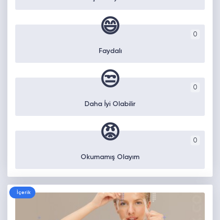
😄
0
Faydalı
😒
0
Daha İyi Olabilir
😡
0
Okumamış Olayım
İçerik