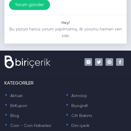
Hey!
Bu yazıya henüz yorum yapılmamış, ilk yorumu hemen sen
yap.
KATEGORİLER
.
.
Aktüel
Astroloji
.
.
BirKupon
Biyografi
.
.
Blog
Cilt Bakımı
.
.
Coin - Coin Haberleri
Dini içerik