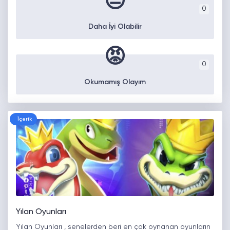
😒
0
Daha İyi Olabilir
😡
0
Okumamış Olayım
İçerik
Yılan Oyunları
Yılan Oyunları , senelerden beri en çok oynanan oyunların