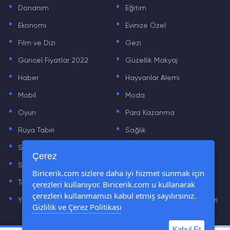
.
.
Donanım
Eğitim
.
.
Ekonomi
Evinize Özel
.
.
Film ve Dizi
Gezi
.
.
Güncel Fiyatlar 2022
Güzellik Makyaj
.
.
Haber
Hayvanlar Alemi
.
.
Mobil
Moda
.
.
Oyun
Para Kazanma
.
.
Rüya Tabiri
Sağlık
.
.
Sinema
Sosyal Medya Haberleri
.
.
Çerez
Sözler
Tarih
.
.
Biricerik.com sizlere daha iyi hizmet sunmak için
çerezleri kullanıyor. Biricerik.com u kullanarak
Teknoloji Haberleri
Yaşam
.
.
çerezleri kullanmamızı kabul etmiş sayılırsınız.
Yazılım Haberleri
Yiyecek Önerileri ve Tarifleri
Gizlilik ve Çerez Politikası
Kabul Et