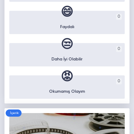
😄
0
Faydalı
😒
0
Daha İyi Olabilir
😡
0
Okumamış Olayım
İçerik