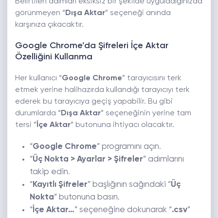
Belirtilen adımları eksiksiz bir şekilde uyguladığınızda
görünmeyen “
Dışa Aktar
” seçeneği anında
karşınıza çıkacaktır.
Google Chrome’da Şifreleri İçe Aktar
Özelliğini Kullanma
Her kullanıcı “
Google Chrome
” tarayıcısını terk
etmek yerine halihazırda kullandığı tarayıcıyı terk
ederek bu tarayıcıya geçiş yapabilir. Bu gibi
durumlarda “
Dışa Aktar
” seçeneğinin yerine tam
tersi “
İçe Aktar
” butonuna ihtiyacı olacaktır.
“
Google Chrome
” programını açın.
“
Üç Nokta > Ayarlar > Şifreler
” adımlarını
takip edin.
“
Kayıtlı Şifreler
” başlığının sağındaki “
Üç
Nokta
” butonuna basın.
“
İçe Aktar…
” seçeneğine dokunarak “
.csv
”