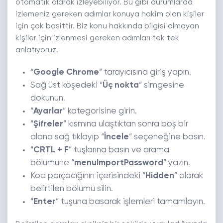
otomatik olarak izleyebiliyor. Bu gibi durumlarda
izlemeniz gereken adımlar konuya hakim olan kişiler
için çok basittir. Biz konu hakkında bilgisi olmayan
kişiler için izlenmesi gereken adımları tek tek
anlatıyoruz.
“
Google Chrome
” tarayıcısına giriş yapın.
Sağ üst köşedeki “
Üç nokta
” simgesine
dokunun.
“
Ayarlar
” kategorisine girin.
“
Şifreler
” kısmına ulaştıktan sonra boş bir
alana sağ tıklayıp “
İncele
” seçeneğine basın.
“
CRTL + F
” tuşlarına basın ve arama
bölümüne “
menuImportPassword
” yazın.
Kod parçacığının içerisindeki “
Hidden
” olarak
belirtilen bölümü silin.
“
Enter
” tuşuna basarak işlemleri tamamlayın.