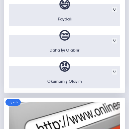
😄
0
Faydalı
😒
0
Daha İyi Olabilir
😡
0
Okumamış Olayım
İçerik