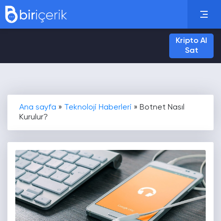
Kripto Al
Sat
Ana sayfa
»
Teknoloji Haberleri
»
Botnet Nasıl
Kurulur?