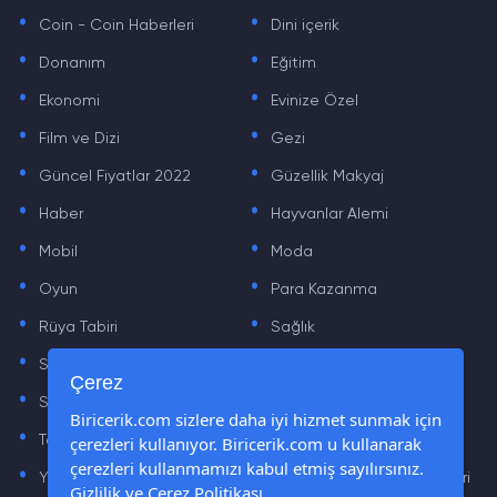
.
.
Coin - Coin Haberleri
Dini içerik
.
.
Donanım
Eğitim
.
.
Ekonomi
Evinize Özel
.
.
Film ve Dizi
Gezi
.
.
Güncel Fiyatlar 2022
Güzellik Makyaj
.
.
Haber
Hayvanlar Alemi
.
.
Mobil
Moda
.
.
Oyun
Para Kazanma
.
.
Rüya Tabiri
Sağlık
.
.
Sinema
Sosyal Medya Haberleri
.
.
Çerez
Sözler
Tarih
.
.
Biricerik.com sizlere daha iyi hizmet sunmak için
çerezleri kullanıyor. Biricerik.com u kullanarak
Teknoloji Haberleri
Yaşam
.
.
çerezleri kullanmamızı kabul etmiş sayılırsınız.
Yazılım Haberleri
Yiyecek Önerileri ve Tarifleri
Gizlilik ve Çerez Politikası