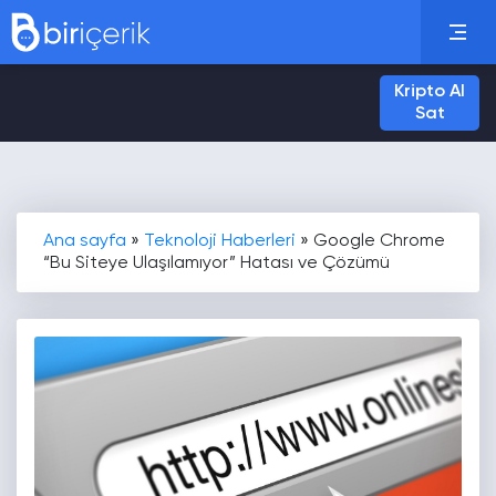
Kripto Al
Sat
Ana sayfa
»
Teknoloji Haberleri
»
Google Chrome
“Bu Siteye Ulaşılamıyor” Hatası ve Çözümü