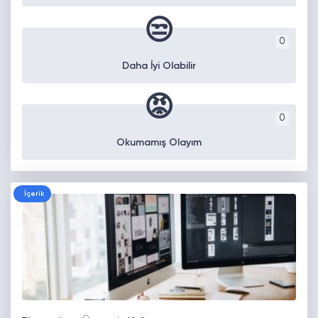
😒
0
Daha İyi Olabilir
😡
0
Okumamış Olayım
İçerik