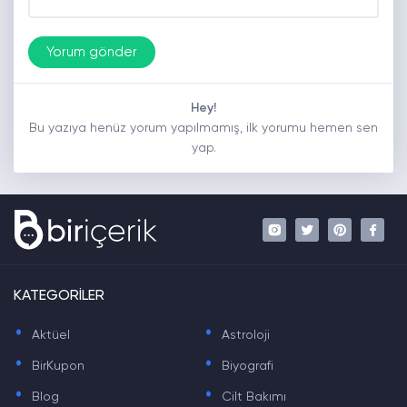
Hey!
Bu yazıya henüz yorum yapılmamış, ilk yorumu hemen sen
yap.
KATEGORİLER
.
.
Aktüel
Astroloji
.
.
BirKupon
Biyografi
.
.
Blog
Cilt Bakımı