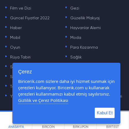
.
.
Film ve Dizi
Gezi
.
.
Güncel Fiyatlar 2022
Güzellik Makyaj
.
.
Haber
Hayvanlar Alemi
.
.
Mobil
Moda
.
.
Oyun
Para Kazanma
.
.
Rüya Tabiri
Sağlık
.
.
Sinema
Sosyal Medya Haberleri
.
.
Çerez
Sözler
Tarih
.
.
Biricerik.com sizlere daha iyi hizmet sunmak için
Teknoloji Haberleri
Yaşam
çerezleri kullanıyor. Biricerik.com u kullanarak
.
.
çerezleri kullanmamızı kabul etmiş sayılırsınız.
Yazılım Haberleri
Yiyecek Önerileri ve Tarifleri
Gizlilik ve Çerez Politikası
Kabul Et
© Tüm Hakları Saklıdır © 2019 - 2021 biricerik.com
ANASAYFA
BİRCOİN
BİRKUPON
BİRTEST