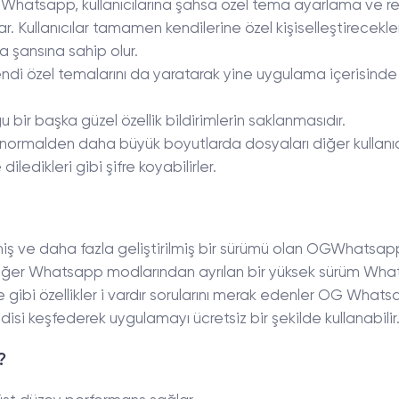
 GBWhatsapp, kullanıcılarına şahsa özel tema ayarlama ve r
. Kullanıcılar tamamen kendilerine özel kişiselleştirecekler
 şansına sahip olur.
kendi özel temalarını da yaratarak yine uygulama içerisinde
r başka güzel özellik bildirimlerin saklanmasıdır.
normalden daha büyük boyutlarda dosyaları diğer kullanıcı
iledikleri gibi şifre koyabilirler.
iş ve daha fazla geliştirilmiş bir sürümü olan OGWhatsap
 diğer Whatsapp modlarından ayrılan bir yüksek sürüm Wh
ibi özellikler i vardır sorularını merak edenler OG What
ndisi keşfederek uygulamayı ücretsiz bir şekilde kullanabilir
?