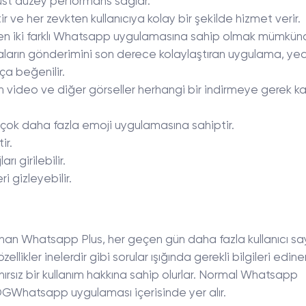
t düzey performans sağlar.
ve her zevkten kullanıcıya kolay bir şekilde hizmet verir.
en iki farklı Whatsapp uygulamasına sahip olmak mümkün
ların gönderimini son derece kolaylaştıran uygulama, y
ça beğenilir.
n video ve diğer görseller herhangi bir indirmeye gerek 
k daha fazla emoji uygulamasına sahiptir.
ir.
ı girilebilir.
ri gizleyebilir.
anan Whatsapp Plus, her geçen gün daha fazla kullanıcı sa
zellikler inelerdir gibi sorular ışığında gerekli bilgileri edine
nırsız bir kullanım hakkına sahip olurlar. Normal Whatsapp
GWhatsapp uygulaması içerisinde yer alır.