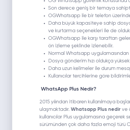
OG Whatsapp güvenlik konusunda üs
Son derece geniş bir temaya sahiptir 
OGWhatsapp ile bir telefon üzerind
Daha büyük kapasiteye sahip dosya
ve kurtarma seçenekleri ile de olduk
OGWhatsapp ile karşı taraftan gele
ön izleme şeklinde izlenebilir.
Normal Whatsapp uygulamasından ço
Dosya gönderim hızı oldukça yüksekt
Daha uzun kelimeler ile durum mesajlar
Kullanıcılar tercihlerine göre bildirimle
WhatsApp Plus Nedir?
2015 yılından itibaren kullanılmaya başl
ulaşmaktadır.
Whatsapp Plus nedir
ve ö
kullanıcılar Plus uygulamasına geçerek sı
sürümünden çok daha fazla emoji türü O