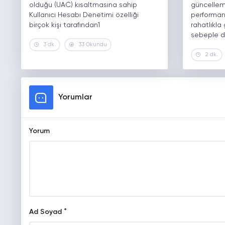
olduğu (UAC) kısaltmasına sahip
güncelleme
Kullanıcı Hesabı Denetimi özelliği
performans
birçok kişi tarafından1
rahatlıkla
sebeple d
3 dk.
33 Okundu
2 dk.
Yorumlar
Yorum
*
Ad Soyad