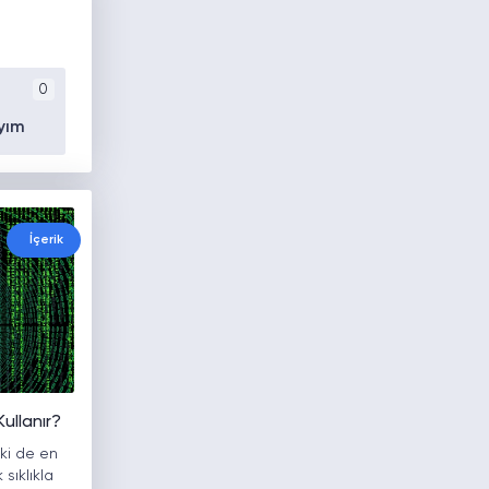
0
yım
İçerik
Kullanır?
ki de en
sıklıkla