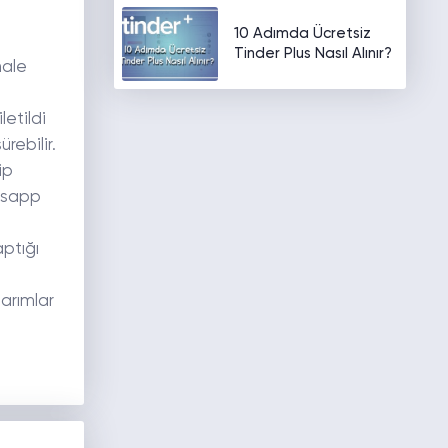
10 Adımda Ücretsiz
Tinder Plus Nasıl Alınır?
hale
letildi
ürebilir.
ip
atsapp
aptığı
sarımlar