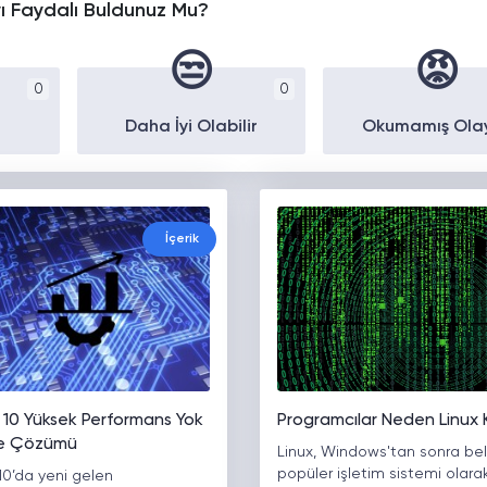
yı Faydalı Buldunuz Mu?
😒
😡
0
0
Daha İyi Olabilir
Okumamış Ola
İçerik
10 Yüksek Performans Yok
Programcılar Neden Linux 
ve Çözümü
Linux, Windows'tan sonra bel
popüler işletim sistemi olarak 
0’da yeni gelen