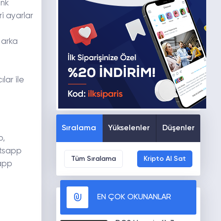
enk
i ayarlar
 arka
lar ile
Sıralama
Yükselenler
Düşenler
p,
atsapp
Tüm Sıralama
Kripto Al Sat
sapp
.
EN ÇOK OKUNANLAR