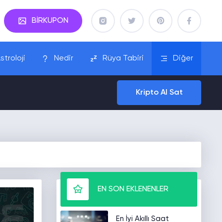
BİRKUPON
stroloji
Nedir
Rüya Tabiri
Diğer
Kripto Al Sat
EN SON EKLENENLER
En İyi Akıllı Saat