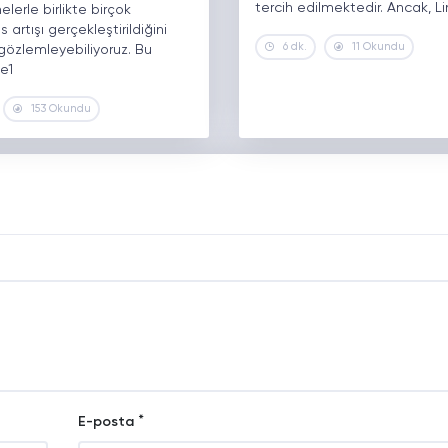
tercih edilmektedir. Ancak, Li
lerle birlikte birçok
 artışı gerçekleştirildiğini
6 dk.
11 Okundu
 gözlemleyebiliyoruz. Bu
e1
153 Okundu
*
E-posta