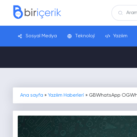
Sosyal Medya
Teknoloji
Yazılım
Ana sayfa
»
Yazılım Haberleri
»
GBWhatsApp OGWhat