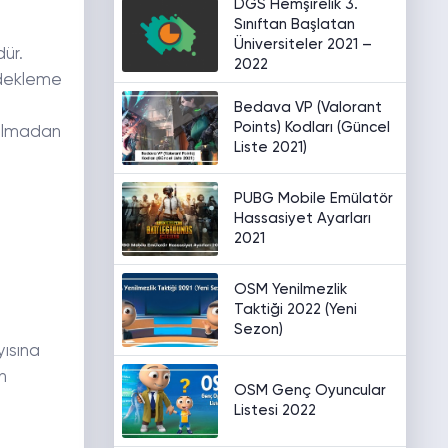
DGS Hemşirelik 3.
Sınıftan Başlatan
Üniversiteler 2021 –
dür.
2022
edekleme
Bedava VP (Valorant
Points) Kodları (Güncel
kalmadan
Liste 2021)
PUBG Mobile Emülatör
Hassasiyet Ayarları
2021
OSM Yenilmezlik
Taktiği 2022 (Yeni
Sezon)
yısına
n
OSM Genç Oyuncular
Listesi 2022