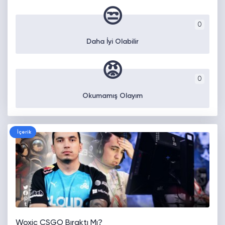
😒
0
Daha İyi Olabilir
😡
0
Okumamış Olayım
İçerik
Woxic CSGO Bıraktı Mı?