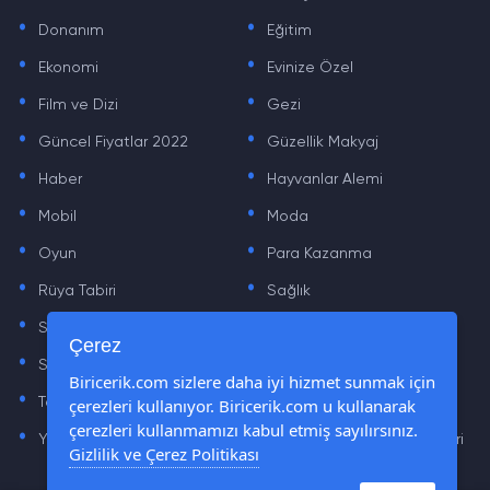
.
.
Donanım
Eğitim
.
.
Ekonomi
Evinize Özel
.
.
Film ve Dizi
Gezi
.
.
Güncel Fiyatlar 2022
Güzellik Makyaj
.
.
Haber
Hayvanlar Alemi
.
.
Mobil
Moda
.
.
Oyun
Para Kazanma
.
.
Rüya Tabiri
Sağlık
.
.
Sinema
Sosyal Medya Haberleri
.
.
Çerez
Sözler
Tarih
.
.
Biricerik.com sizlere daha iyi hizmet sunmak için
çerezleri kullanıyor. Biricerik.com u kullanarak
Teknoloji Haberleri
Yaşam
.
.
çerezleri kullanmamızı kabul etmiş sayılırsınız.
Yazılım Haberleri
Yiyecek Önerileri ve Tarifleri
Gizlilik ve Çerez Politikası