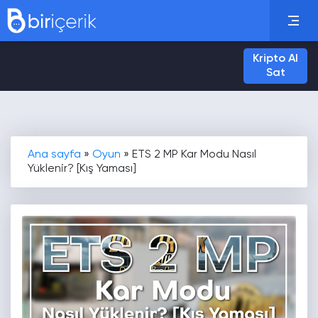
Kripto Al
Sat
Ana sayfa
»
Oyun
»
ETS 2 MP Kar Modu Nasıl
Yüklenir? [Kış Yaması]