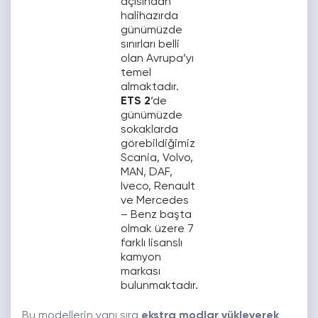
açısından
halihazırda
günümüzde
sınırları belli
olan Avrupa’yı
temel
almaktadır.
ETS 2
‘de
günümüzde
sokaklarda
görebildiğimiz
Scania, Volvo,
MAN, DAF,
Iveco, Renault
ve Mercedes
– Benz başta
olmak üzere 7
farklı lisanslı
kamyon
markası
bulunmaktadır.
Bu modellerin yanı sıra
ekstra modlar yükleyerek