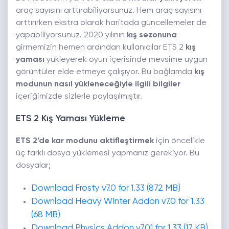
araç sayısını arttırabiliyorsunuz. Hem araç sayısını
arttırırken ekstra olarak haritada güncellemeler de
yapabiliyorsunuz. 2020 yılının
kış sezonuna
girmemizin hemen ardından kullanıcılar ETS 2
kış
yaması
yükleyerek oyun içerisinde mevsime uygun
görüntüler elde etmeye çalışıyor. Bu bağlamda
kış
modunun nasıl yükleneceğiyle ilgili bilgiler
içeriğimizde sizlerle paylaşılmıştır.
ETS 2 Kış Yaması Yükleme
ETS 2’de kar modunu aktifleştirmek
için öncelikle
üç farklı dosya yüklemesi yapmanız gerekiyor. Bu
dosyalar;
Download Frosty v7.0 for 1.33 (872 MB)
Download Heavy Winter Addon v7.0 for 1.33
(68 MB)
Download Physics Addon v7.01 for 1.33 (17 KB)