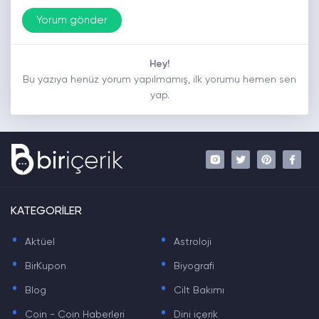
Hey!
Bu yazıya henüz yorum yapılmamış, ilk yorumu hemen sen
yap.
KATEGORİLER
.
.
Aktüel
Astroloji
.
.
BirKupon
Biyografi
.
.
Blog
Cilt Bakımı
.
.
Coin - Coin Haberleri
Dini içerik